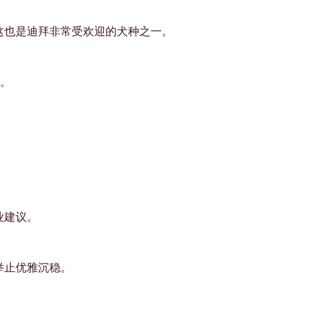
Γ
这也是迪拜非常受欢迎的犬种之一。
。
业建议。
举止优雅沉稳。