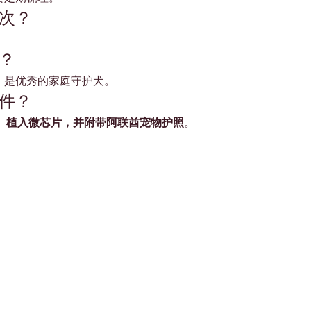
次？
？
，是优秀的家庭守护犬。
件？
、植入微芯片，并附带阿联酋宠物护照
。
Shop Pets
About us
Shop Puppies
 top
sure
Contact Us
Shop Kittens