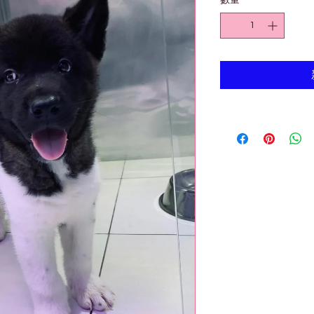
數量
*
價
格