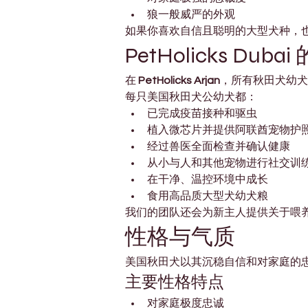
狼一般威严的外观
如果你喜欢自信且聪明的大型犬种，也
PetHolicks Du
在 
PetHolicks Arjan
，所有秋田犬幼犬
每只美国秋田犬公幼犬都：
已完成疫苗接种和驱虫
植入微芯片并提供阿联酋宠物护
经过兽医全面检查并确认健康
从小与人和其他宠物进行社交训
在干净、温控环境中成长
食用高品质大型犬幼犬粮
我们的团队还会为新主人提供关于喂
性格与气质
美国秋田犬以其沉稳自信和对家庭的
主要性格特点
对家庭极度忠诚