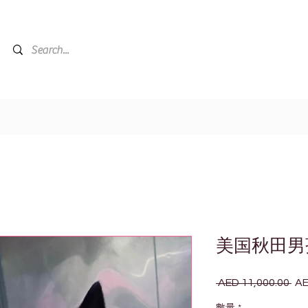
美国秋田男
 AED 11,000.00 
AE
一
般