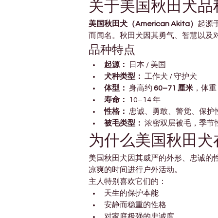
关于美国秋田犬品
美国秋田犬（American Akita）
起源
而闻名。秋田犬因其勇气、智慧以及
品种特点
起源：
 日本 / 美国
犬种类型：
 工作犬 / 守护犬
体型：
 身高约 
60–71 厘米
，体重 
寿命：
 10–14 年
性格：
 忠诚、勇敢、警觉、保护
被毛类型：
 浓密双层被毛，季节
为什么美国秋田犬
美国秋田犬因其威严的外形、忠诚的
凉爽的时间进行户外活动。
主人特别喜欢它们的：
天生的保护本能
安静而稳重的性格
对家庭极强的忠诚度