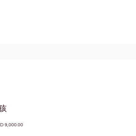
Log In / Signup
My Cart
+971 52 811 1169
孩
D 9,000.00
促
銷