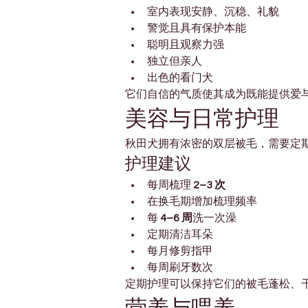
室内表现安静、沉稳、礼貌
警觉且具有保护本能
聪明且观察力强
独立但亲人
出色的看门犬
它们自信的气质使其成为既能提供爱
美容与日常护理
秋田犬拥有浓密的双层被毛，需要定
护理建议
每周梳理 
2–3 次
在换毛期增加梳理频率
每 
4–6 周
洗一次澡
定期清洁耳朵
每月修剪指甲
每周刷牙数次
定期护理可以保持它们的被毛蓬松、