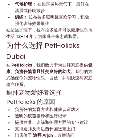
气候护理：
 在迪拜炎热天气下，最好在
清晨或傍晚散步
训练：
 拉布拉多聪明且喜欢学习，积极
强化训练效果最佳
在适当护理下，拉布拉多通常可以健康快乐地
生活 
12–14 年
，为家庭带来忠诚和爱。
为什么选择 PetHolicks 
Dubai
在 
PetHolicks
，我们致力于为迪拜家庭提供
健
康、负责任繁育且社交良好的幼犬
。我们的方
式确保你的宠物快乐、自信，并能快速与家庭
建立联系。
迪拜宠物爱好者选择 
PetHolicks 的原因
负责任的繁育方式和健康认证幼犬
透明的疫苗接种和医疗记录
提供营养、训练和护理方面的专业建议
支持迪拜及周边酋长国送宠上门
门店位于 
迪拜 Arjan
，方便访问