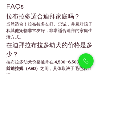
FAQs
拉布拉多适合迪拜家庭吗？
当然适合！拉布拉多友好、忠诚，并且对孩子
和其他宠物非常友好，非常适合迪拜的家庭生
活方式。
在迪拜拉布拉多幼犬的价格是多
少？
拉布拉多幼犬价格通常在 
4,500–6,500 阿联
酋迪拉姆（AED）
之间，具体取决于毛色和血
统。
我应该多久带拉布拉多幼犬运动
一次？
每天约 
30–45 分钟
 的运动可以让它们保持健
康和快乐。
拉布拉多容易训练吗？
是的！它们非常聪明，对积极奖励式训练反应
非常好。
我可以在线预订拉布拉多幼犬