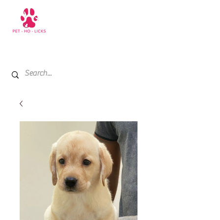
+971 52 811 1169
My Cart