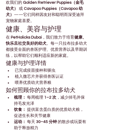
欢我们的 
Golden Retriever Puppies（金毛
幼犬）
 或 
Cavapoo Puppies（Cavapoo 幼
犬）
——它们同样因友好和聪明而深受迪拜
宠物家庭喜爱。
健康、美容与护理
在 
PetHolicks Dubai
，我们致力于培育
健康、
快乐且社交良好的幼犬
。每一只拉布拉多幼犬
都接受全面的兽医护理、优质营养以及早期训
练，以帮助它们顺利适应新的家庭。
健康与护理详情
 已完成疫苗接种和驱虫
 植入微芯片并获得兽医认证
 喂养优质幼犬营养粮
如何照顾你的拉布拉多幼犬
梳理：
 每周梳理 
1–2 次
，减少掉毛并保
持毛发光泽
饮食：
 提供富含蛋白质的优质幼犬粮，
促进生长和关节健康
运动：
 每天 
30–45 分钟
 的散步或玩耍有
助于释放精力