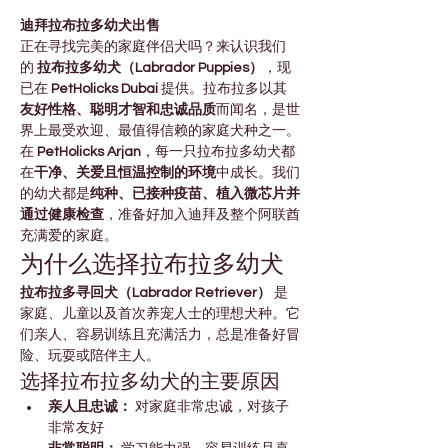
迪拜拉布拉多幼犬出售
正在寻找完美的家庭伴侣犬吗？来认识我们
的 
拉布拉多幼犬（Labrador Puppies）
，现
已在 
PetHolicks Dubai
 提供。拉布拉多以其
友好性格、聪明才智和忠诚品质
而闻名，是世
界上最受欢迎、最值得信赖的家庭犬种之一。
在 
PetHolicks Arjan
，每一只拉布拉多幼犬都
在
干净、关爱且恒温控制的环境
中成长。我们
的幼犬都是
纯种、已接种疫苗、植入微芯片并
通过健康检查
，准备好加入迪拜及整个阿联酋
充满爱的家庭。
为什么选择拉布拉多幼犬
拉布拉多寻回犬（Labrador Retriever）
 是
家庭、儿童以及首次养宠人士的理想犬种。它
们亲人、容易训练且充满活力，总是准备好冒
险、玩耍或陪伴主人。
选择拉布拉多幼犬的主要原因
亲人且忠诚：
 对家庭非常忠诚，对孩子
非常友好