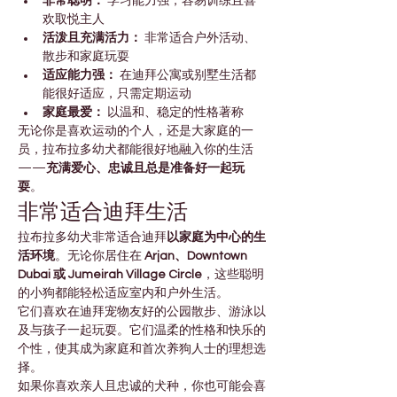

Γ
非常聪明：
 学习能力强，容易训练且喜
欢取悦主人
活泼且充满活力：
 非常适合户外活动、
散步和家庭玩耍
适应能力强：
 在迪拜公寓或别墅生活都
能很好适应，只需定期运动
家庭最爱：
 以温和、稳定的性格著称
无论你是喜欢运动的个人，还是大家庭的一
员，拉布拉多幼犬都能很好地融入你的生活
——
充满爱心、忠诚且总是准备好一起玩
耍
。
非常适合迪拜生活
拉布拉多幼犬非常适合迪拜
以家庭为中心的生
活环境
。无论你居住在 
Arjan、Downtown 
Dubai 或 Jumeirah Village Circle
，这些聪明
的小狗都能轻松适应室内和户外生活。
它们喜欢在迪拜宠物友好的公园散步、游泳以
及与孩子一起玩耍。它们温柔的性格和快乐的
个性，使其成为家庭和首次养狗人士的理想选
择。
如果你喜欢亲人且忠诚的犬种，你也可能会喜