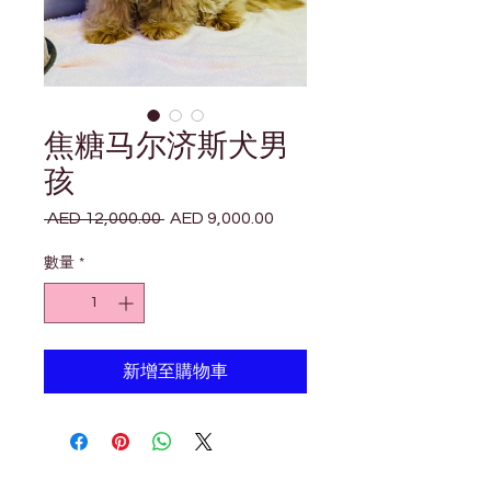
焦糖马尔济斯犬男
孩
 AED 12,000.00 
AED 9,000.00
一
促
般
銷
數量
*
價
價
格
格
新增至購物車