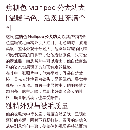

Γ
焦糖色 Maltipoo 公犬幼犬 
| 温暖毛色、活泼且充满个
性
这只 
焦糖色 Maltipoo 公犬幼犬
 以其浓郁的金
色焦糖被毛而格外引人注目。毛色均匀、质地
柔软，整体外观十分迷人。他圆润深邃的眼睛
和比例完美的口鼻部，让他看起来像一只可爱
的泰迪熊，而从照片中可以看出，他自信而温
和的姿态也展现了良好而稳定的性格。
在其中一张照片中，他端坐着，耳朵自然放
松，目光专注地看向镜头，显得沉稳、警觉并
准备与人互动。而另一张照片中，他的表情更
加明亮、略带玩味，展现出好奇又亲人的性
格，既喜欢活动，也享受陪伴。
独特外观与被毛质量
他的被毛为中等长度，卷度自然柔软，呈现出
蓬松的外观，同时不容易打结。温暖的焦糖色
从头到尾均匀一致，使整体外观显得整洁而精