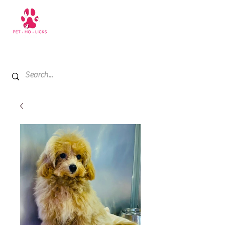
+971 52 811 1169
My Cart