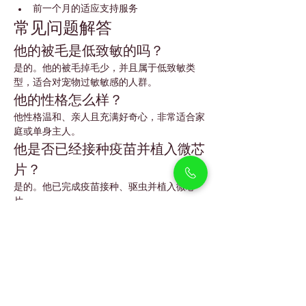
前一个月的适应支持服务
常见问题解答
他的被毛是低致敏的吗？
是的。他的被毛掉毛少，并且属于低致敏类
型，适合对宠物过敏敏感的人群。
他的性格怎么样？
他性格温和、亲人且充满好奇心，非常适合家
庭或单身主人。
他是否已经接种疫苗并植入微芯
片？
是的。他已完成疫苗接种、驱虫并植入微芯
片。
他需要很多美容护理吗？
不需要。只需定期梳理，并每隔几周进行简单
修剪即可保持整洁。
他容易训练吗？
是的。Maltipoo 非常聪明，对温和且稳定的
训练方式反应良好。