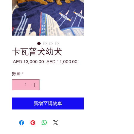
卡瓦普犬幼犬
 AED 13,000.00 
AED 11,000.00
一
促
般
銷
數量
*
價
價
格
格
新增至購物車