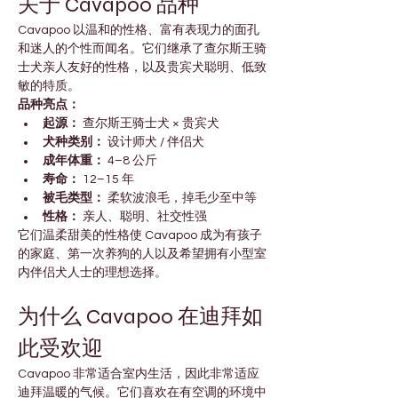

Γ
关于 Cavapoo 品种
Cavapoo 以温和的性格、富有表现力的面孔
和迷人的个性而闻名。它们继承了查尔斯王骑
士犬亲人友好的性格，以及贵宾犬聪明、低致
敏的特质。
品种亮点：
起源：
 查尔斯王骑士犬 × 贵宾犬
犬种类别：
 设计师犬 / 伴侣犬
成年体重：
 4–8 公斤
寿命：
 12–15 年
被毛类型：
 柔软波浪毛，掉毛少至中等
性格：
 亲人、聪明、社交性强
它们温柔甜美的性格使 Cavapoo 成为有孩子
的家庭、第一次养狗的人以及希望拥有小型室
内伴侣犬人士的理想选择。
为什么 Cavapoo 在迪拜如
此受欢迎
Cavapoo 非常适合室内生活，因此非常适应
迪拜温暖的气候。它们喜欢在有空调的环境中