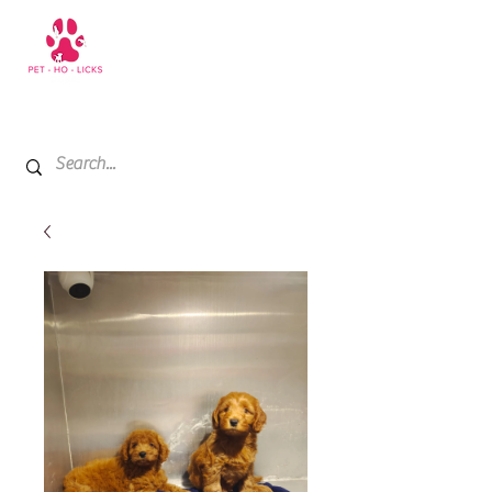
+971 52 811 1169
My Cart