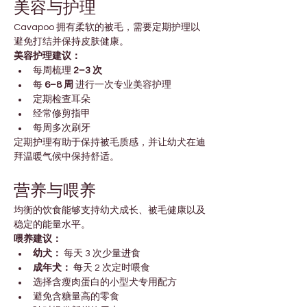
美容与护理
Cavapoo 拥有柔软的被毛，需要定期护理以
避免打结并保持皮肤健康。
美容护理建议：
每周梳理 
2–3 次
每 
6–8 周
 进行一次专业美容护理
定期检查耳朵
经常修剪指甲
每周多次刷牙
定期护理有助于保持被毛质感，并让幼犬在迪
拜温暖气候中保持舒适。
营养与喂养
均衡的饮食能够支持幼犬成长、被毛健康以及
稳定的能量水平。
喂养建议：
幼犬：
 每天 3 次少量进食
成年犬：
 每天 2 次定时喂食
选择含瘦肉蛋白的小型犬专用配方
避免含糖量高的零食