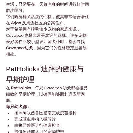
生活，只需要在一天较凉爽的时间进行短时间
散步即可。
它们既沉稳又活泼的性格，使其非常适合居住
在 
Arjan
 及周边社区的公寓住户。
对于希望拥有掉毛较少宠物的家庭来说，
Cavapoo 也是非常受欢迎的选择。许多宠物
爱好者在比较小型设计师犬种时，都会寻找 
Cavapoo 幼犬
，因为它们的性格稳定且容易
相处。
PetHolicks 迪拜的健康与
早期护理
在 
PetHolicks
，每只 Cavapoo 幼犬都会接受
细致的早期护理，以确保能够顺利适应新家
庭。
每只幼犬都：
按照阿联酋兽医指南完成疫苗接种
完成驱虫并植入微芯片
由执照兽医进行健康检查
提供阿联酋认可的宠物护照