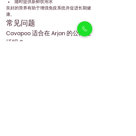
随时提供新鲜饮用水
良好的营养有助于增强免疫系统并促进长期健
康。
常见问题
Cavapoo 适合在 Arjan 的公寓生
活吗？
是的。由于体型小且室内性格温和，它们非常
适合公寓生活。
Cavapoo 掉毛多吗？
通常掉毛很少，这主要得益于它们继承了贵宾
犬的基因。
Cavapoo 能适应迪拜的天气
吗？
可以。它们更适合在室内生活，并在一天较凉
爽的时间进行短时间散步。
Cavapoo 适合和孩子相处吗？
是的。它们性格温柔、亲人，非常适合与各年
龄段的孩子相处。