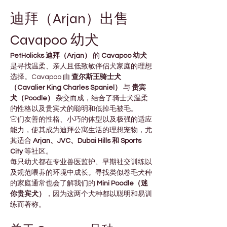
迪拜（Arjan）出售 
Cavapoo 幼犬
PetHolicks 迪拜（Arjan）
 的 
Cavapoo 幼犬
是寻找温柔、亲人且低致敏伴侣犬家庭的理想
选择。Cavapoo 由 
查尔斯王骑士犬
（Cavalier King Charles Spaniel）
 与 
贵宾
犬（Poodle）
 杂交而成，结合了骑士犬温柔
的性格以及贵宾犬的聪明和低掉毛被毛。
它们友善的性格、小巧的体型以及极强的适应
能力，使其成为迪拜公寓生活的理想宠物，尤
其适合 
Arjan、JVC、Dubai Hills 和 Sports 
City
 等社区。
每只幼犬都在专业兽医监护、早期社交训练以
及规范喂养的环境中成长。寻找类似卷毛犬种
的家庭通常也会了解我们的 
Mini Poodle（迷
你贵宾犬）
，因为这两个犬种都以聪明和易训
练而著称。