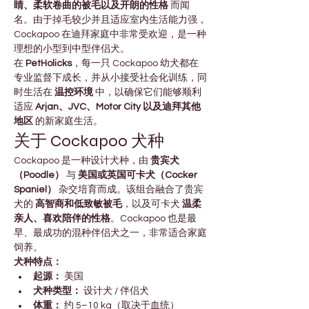

Γ
睛、柔软卷曲的被毛以及开朗的性格
 而闻
名。由于掉毛较少并且适应室内生活能力强，
Cockapoo 在迪拜家庭中非常受欢迎，是一种
理想的小型到中型伴侣犬。
在 
PetHolicks
，每一只 Cockapoo 幼犬都在
专业监督下成长，并从小接受社会化训练，同
时生活在 
温控环境
 中，以确保它们能够顺利
适应 
Arjan、JVC、Motor City 以及迪拜其他
地区
 的新家庭生活。
关于 Cockapoo 犬种
Cockapoo 是一种设计犬种，由 
贵宾犬
（Poodle）
 与 
美国或英国可卡犬（Cocker 
Spaniel）
 杂交培育而成。该组合融合了贵宾
犬的 
高智商和低致敏被毛
，以及可卡犬 
温柔
亲人、喜欢陪伴的性格
。Cockapoo 也是最
早、最成功的混种伴侣犬之一，非常适合家庭
饲养。
犬种特点：
起源：
 美国
犬种类型：
 设计犬 / 伴侣犬
体重：
 约 5–10 kg（取决于血统）