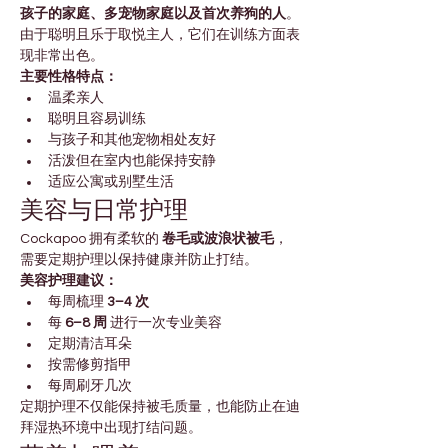
孩子的家庭、多宠物家庭以及首次养狗的人
。
由于聪明且乐于取悦主人，它们在训练方面表
现非常出色。
主要性格特点：
温柔亲人
聪明且容易训练
与孩子和其他宠物相处友好
活泼但在室内也能保持安静
适应公寓或别墅生活
美容与日常护理
Cockapoo 拥有柔软的 
卷毛或波浪状被毛
，
需要定期护理以保持健康并防止打结。
美容护理建议：
每周梳理 
3–4 次
每 
6–8 周
 进行一次专业美容
定期清洁耳朵
按需修剪指甲
每周刷牙几次
定期护理不仅能保持被毛质量，也能防止在迪
拜湿热环境中出现打结问题。