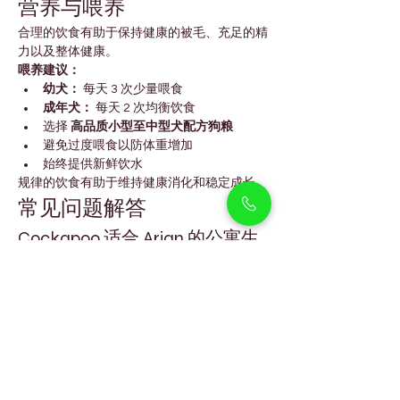
营养与喂养
合理的饮食有助于保持健康的被毛、充足的精
力以及整体健康。
喂养建议：
幼犬：
 每天 3 次少量喂食
成年犬：
 每天 2 次均衡饮食
选择 
高品质小型至中型犬配方狗粮
避免过度喂食以防体重增加
始终提供新鲜饮水
规律的饮食有助于维持健康消化和稳定成长。
常见问题解答
Cockapoo 适合 Arjan 的公寓生
活吗？
是的。Cockapoo 非常适合公寓生活，只需要
日常玩耍和短时间散步即可。
Cockapoo 掉毛多吗？
与许多犬种相比，它们掉毛较少，这得益于其
贵宾犬血统的被毛特性。
Cockapoo 能适应迪拜的炎热气