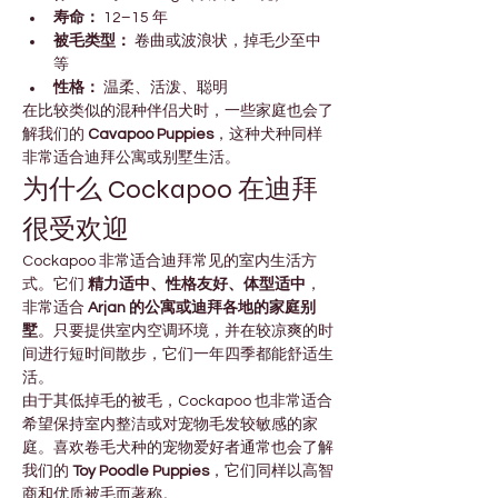
寿命：
 12–15 年
被毛类型：
 卷曲或波浪状，掉毛少至中
等
性格：
 温柔、活泼、聪明
在比较类似的混种伴侣犬时，一些家庭也会了
解我们的 
Cavapoo Puppies
，这种犬种同样
非常适合迪拜公寓或别墅生活。
为什么 Cockapoo 在迪拜
很受欢迎
Cockapoo 非常适合迪拜常见的室内生活方
式。它们 
精力适中、性格友好、体型适中
，
非常适合 
Arjan 的公寓或迪拜各地的家庭别
墅
。只要提供室内空调环境，并在较凉爽的时
间进行短时间散步，它们一年四季都能舒适生
活。
由于其低掉毛的被毛，Cockapoo 也非常适合
希望保持室内整洁或对宠物毛发较敏感的家
庭。喜欢卷毛犬种的宠物爱好者通常也会了解
我们的 
Toy Poodle Puppies
，它们同样以高智
商和优质被毛而著称。