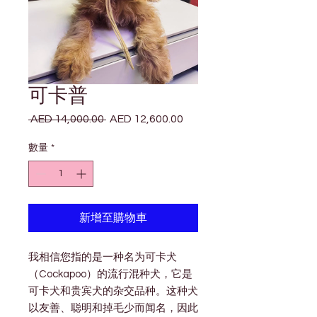
可卡普
 AED 14,000.00 
AED 12,600.00
一
促
般
銷
數量
*
價
價
格
格
新增至購物車
我相信您指的是一种名为可卡犬
（Cockapoo）的流行混种犬，它是
可卡犬和贵宾犬的杂交品种。这种犬
以友善、聪明和掉毛少而闻名，因此