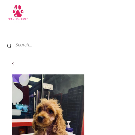
+971 52 811 1169
My Cart