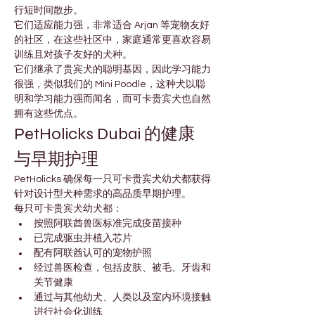
行短时间散步。
它们适应能力强，非常适合 Arjan 等宠物友好
的社区，在这些社区中，家庭通常更喜欢容易
训练且对孩子友好的犬种。
它们继承了贵宾犬的聪明基因，因此学习能力
很强，类似我们的 Mini Poodle，这种犬以聪
明和学习能力强而闻名，而可卡贵宾犬也自然
拥有这些优点。
PetHolicks Dubai 的健康
与早期护理
PetHolicks 确保每一只可卡贵宾犬幼犬都获得
针对设计型犬种需求的高品质早期护理。
每只可卡贵宾犬幼犬都：
按照阿联酋兽医标准完成疫苗接种
已完成驱虫并植入芯片
配有阿联酋认可的宠物护照
经过兽医检查，包括皮肤、被毛、牙齿和
关节健康
通过与其他幼犬、人类以及室内环境接触
进行社会化训练