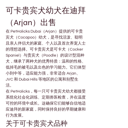
可卡贵宾犬幼犬在迪拜
（Arjan）出售
在 PetHolicks Dubai（Arjan）提供的可卡贵
宾犬（Cocapoo）幼犬，是寻找活泼、聪明
且亲人伴侣犬的家庭、个人以及首次养宠人士
的理想选择。可卡贵宾犬是可卡犬（Cocker 
Spaniel）与贵宾犬（Poodle）的设计型混种
犬，继承了两种犬的优秀特质：温和的性格、
低掉毛的被毛以及出色的学习能力。它们体型
小到中等，适应能力强，非常适合 Arjan、
JVC 和 Dubai Hills 等地区的公寓和别墅生
活。
在 PetHolicks，每一只可卡贵宾犬幼犬都接受
系统化社会化训练、定期兽医检查，并在温度
可控的环境中成长。这确保它们能够自信地适
应迪拜的新家庭，同时保持良好的早期健康和
行为发展。
关于可卡贵宾犬品种