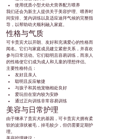
使用优质小型犬幼犬营养配方喂养
我们还会为新主人提供关于美容护理、喂养时
间安排、笼内训练以及适应迪拜气候的完整指
导，以帮助幼犬顺利融入家庭。
性格与气质
可卡贵宾犬以开朗、友好和充满爱心的性格而
闻名。它们与家庭成员建立紧密关系，并喜欢
参与日常活动。它们聪明且容易训练，而亲人
的性格使它们成为成人和儿童的理想伴侣。
主要性格特点：
友好且亲人
聪明且反应敏捷
与孩子和其他宠物相处良好
爱玩但在室内较为安静
通过正向训练非常容易训练
美容与日常护理
由于继承了贵宾犬的基因，可卡贵宾犬拥有柔
软的波浪状被毛，掉毛较少，但仍需要定期护
理。
美容护理建议：