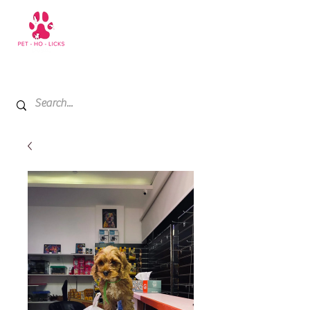
+971 52 811 1169
My Cart