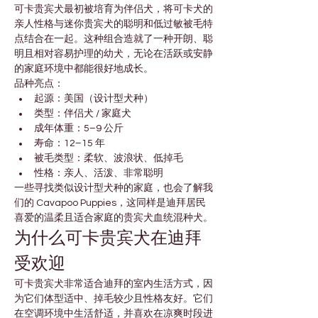

Γ
可卡贵宾犬最初被培育为伴侣犬，将可卡犬的
亲人性格与迷你贵宾犬的聪明和低过敏被毛特
点结合在一起。这种组合造就了一种开朗、聪
明且相对容易护理的幼犬，无论在活跃或安静
的家庭环境中都能很好地成长。
品种亮点：
起源：美国（设计型犬种）
类型：伴侣犬 / 家庭犬
成年体重：5–9 公斤
寿命：12–15 年
被毛类型：柔软、波浪状、低掉毛
性格：亲人、活泼、非常聪明
一些寻找类似设计型犬种的家庭，也会了解我
们的 Cavapoo Puppies，这同样是迪拜居民
喜爱的温柔且适合家庭的贵宾犬血统混种犬。
为什么可卡贵宾犬在迪拜
受欢迎
可卡贵宾犬非常适合迪拜的室内生活方式，因
为它们体型适中、掉毛较少且性格友好。它们
在空调环境中生活舒适，并喜欢在凉爽时段进