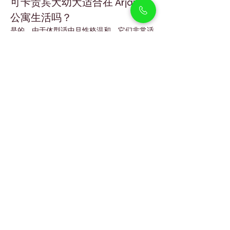
可卡贵宾犬幼犬适合在 Arjan 的
公寓生活吗？
是的，由于体型适中且性格温和，它们非常适
合公寓生活。
可卡贵宾犬会掉毛吗？
它们掉毛较少，尤其是在定期美容护理的情况
下。
可卡贵宾犬能适应迪拜的炎热天
气吗？
可以，只要在室内空调环境生活，并在凉爽时
间进行户外活动即可。
可卡贵宾犬适合和孩子相处吗？
非常适合。它们温柔、友好且以家庭为中心，
非常适合有孩子的家庭。
它们需要多久美容一次？
建议每周梳理几次，并每 4–6 周进行一次美
容护理。
购买幼犬会提供哪些文件？