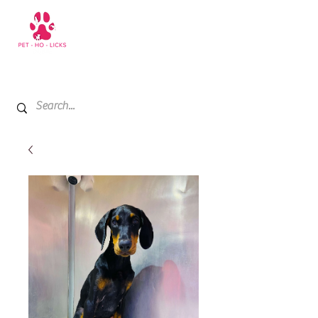
+971 52 811 1169
My Cart