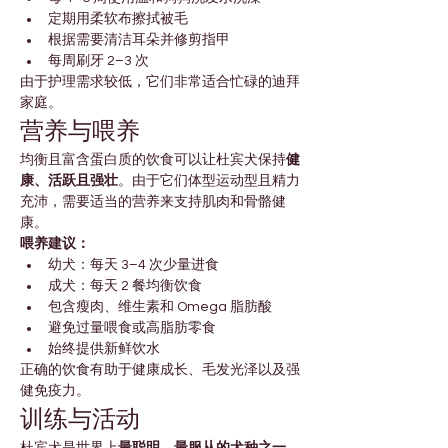
定期用柔软布擦拭被毛
根据需要清洁耳朵并修剪指甲
每周刷牙 2–3 次
由于护理需求较低，它们非常适合忙碌的迪拜
家庭。
营养与喂养
均衡且富含蛋白质的饮食可以让杜宾犬保持
健
康、活跃且强壮
。由于它们体型运动型且精力
充沛，需要适当的营养来支持肌肉和骨骼健
康。
喂养建议：
幼犬：每天 3–4 次少量进食
成犬：每天 2 餐均衡饮食
包含瘦肉、维生素和 Omega 脂肪酸
避免过量喂食或高脂肪零食
始终提供新鲜饮水
正确的饮食有助于健康成长、毛发光泽以及强
健免疫力。
训练与活动