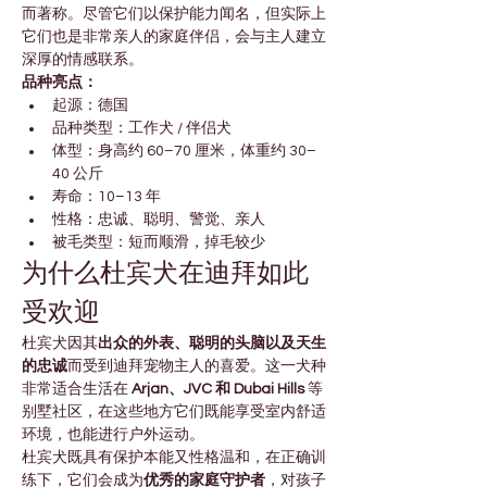

Γ
而著称。尽管它们以保护能力闻名，但实际上
它们也是非常亲人的家庭伴侣，会与主人建立
深厚的情感联系。
品种亮点：
起源：德国
品种类型：工作犬 / 伴侣犬
体型：身高约 60–70 厘米，体重约 30–
40 公斤
寿命：10–13 年
性格：忠诚、聪明、警觉、亲人
被毛类型：短而顺滑，掉毛较少
为什么杜宾犬在迪拜如此
受欢迎
杜宾犬因其
出众的外表、聪明的头脑以及天生
的忠诚
而受到迪拜宠物主人的喜爱。这一犬种
非常适合生活在 
Arjan、JVC 和 Dubai Hills
 等
别墅社区，在这些地方它们既能享受室内舒适
环境，也能进行户外运动。
杜宾犬既具有保护本能又性格温和，在正确训
练下，它们会成为
优秀的家庭守护者
，对孩子