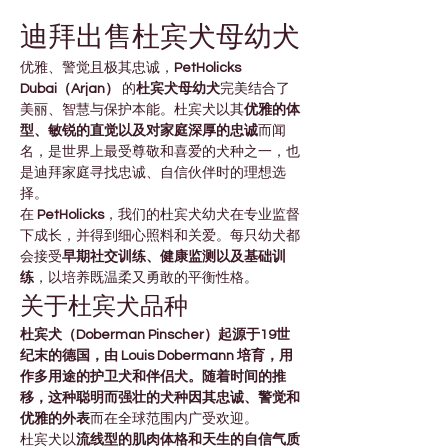
迪拜出售杜宾犬母幼犬
优雅、警觉且极其忠诚，
PetHolicks 
Dubai（Arjan）
 的
杜宾犬母幼犬
完美结合了
美丽、智慧与保护本能。杜宾犬以其
优雅的体
型、敏锐的直觉以及对家庭深厚的忠诚
而闻
名，是世界上最受尊敬和喜爱的犬种之一，也
是迪拜家庭寻找忠诚、自信伙伴时的理想选
择。
在 
PetHolicks
，我们的杜宾犬幼犬在专业监督
下成长，并得到细心照料和关爱。每只幼犬都
会接受
早期社交训练、健康监测以及基础训
练
，以培养既温柔又勇敢的平衡性格。
关于杜宾犬品种
杜宾犬（Doberman Pinscher）起源于19世
纪末的德国，由 Louis Dobermann 培育，用
作多用途的护卫犬和伴侣犬。随着时间的推
移，这种聪明而强壮的犬种因其忠诚、警觉和
优雅的外表
而在全球范围内广受欢迎。
杜宾犬以
流线型的肌肉体格和天生的自信气质