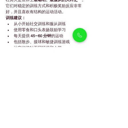
杜宾犬是世界上
最聪明、最服从的犬种之一
。
它们对稳定的训练方式和积极奖励反应非常
好，并且喜欢有结构的运动活动。
训练建议：
从小开始社交训练和服从训练
使用零食和口头表扬鼓励学习
每天提供 
45–60 分钟
的运动
包括散步、接球和敏捷训练游戏
让它们接触不同环境和人群
FAQs
杜宾犬适合家庭饲养吗？
是的。在正确社交训练下，它们亲人、忠诚，
并且与孩子相处良好。
杜宾犬适合迪拜的气候吗？
是的。它们短而顺滑的被毛以及适应能力，使
其能够很好地适应迪拜的室内生活环境。
杜宾犬容易训练吗？
是的。它们是最聪明的犬种之一，对正向强化
训练反应很好。
杜宾犬需要很多运动吗？