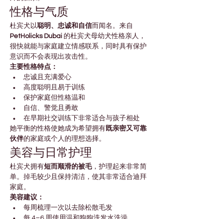
性格与气质
杜宾犬以
聪明、忠诚和自信
而闻名。来自 
PetHolicks Dubai
 的杜宾犬母幼犬性格亲人，
很快就能与家庭建立情感联系，同时具有保护
意识而不会表现出攻击性。
主要性格特点：
忠诚且充满爱心
高度聪明且易于训练
保护家庭但性格温和
自信、警觉且勇敢
在早期社交训练下非常适合与孩子相处
她平衡的性格使她成为希望拥有
既亲密又可靠
伙伴
的家庭或个人的理想选择。
美容与日常护理
杜宾犬拥有
短而顺滑的被毛
，护理起来非常简
单。掉毛较少且保持清洁，使其非常适合迪拜
家庭。
美容建议：
每周梳理一次以去除松散毛发
每 4–6 周使用温和狗狗洗发水洗澡