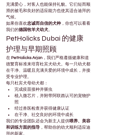
充满爱心，对客人也能保持礼貌。它们短而顺
滑的被毛和良好的适应能力也使其适合迪拜的
气候。
如果你喜欢
忠诚而自信的犬种
，你也可以看看
我们的
德国牧羊犬幼犬
。
PetHolicks Dubai 的健康
护理与早期照顾
在 
PetHolicks Arjan
，我们严格遵循健康和道
德繁育标准来培育杜宾犬幼犬。每一只幼犬都
在干净、温暖且充满关爱的环境中成长，并接
受专业护理。
每只杜宾犬母幼犬都：
完成疫苗接种并驱虫
植入微芯片，并附带阿联酋认可的宠物护
照
经过兽医检查并获得健康认证
在干净、社交良好的环境中成长
我们的专业团队还会为新主人提供
喂养、美容
和训练方面的指导
，帮助你的幼犬顺利适应迪
拜的新家。