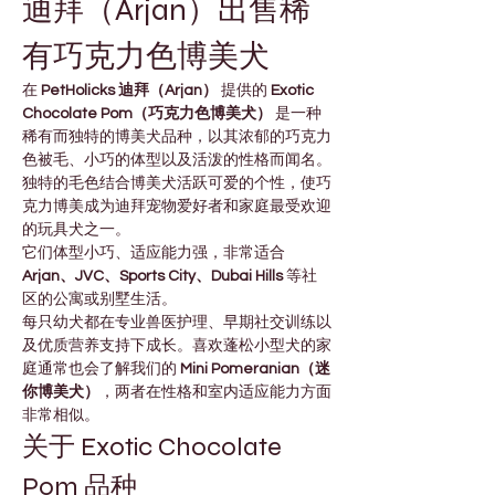
迪拜（Arjan）出售稀
有巧克力色博美犬
在 
PetHolicks 迪拜（Arjan）
 提供的 
Exotic 
Chocolate Pom（巧克力色博美犬）
 是一种
稀有而独特的博美犬品种，以其浓郁的巧克力
色被毛、小巧的体型以及活泼的性格而闻名。
独特的毛色结合博美犬活跃可爱的个性，使巧
克力博美成为迪拜宠物爱好者和家庭最受欢迎
的玩具犬之一。
它们体型小巧、适应能力强，非常适合 
Arjan、JVC、Sports City、Dubai Hills
 等社
区的公寓或别墅生活。
每只幼犬都在专业兽医护理、早期社交训练以
及优质营养支持下成长。喜欢蓬松小型犬的家
庭通常也会了解我们的 
Mini Pomeranian（迷
你博美犬）
，两者在性格和室内适应能力方面
非常相似。
关于 Exotic Chocolate 
Pom 品种