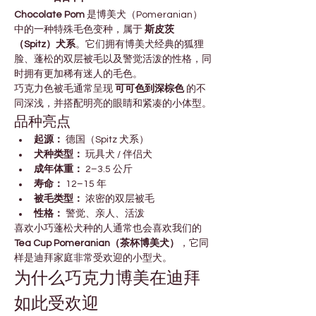

Γ
Chocolate Pom
 是博美犬（Pomeranian）
中的一种特殊毛色变种，属于 
斯皮茨
（Spitz）犬系
。它们拥有博美犬经典的狐狸
脸、蓬松的双层被毛以及警觉活泼的性格，同
时拥有更加稀有迷人的毛色。
巧克力色被毛通常呈现 
可可色到深棕色
 的不
同深浅，并搭配明亮的眼睛和紧凑的小体型。
品种亮点
起源：
 德国（Spitz 犬系）
犬种类型：
 玩具犬 / 伴侣犬
成年体重：
 2–3.5 公斤
寿命：
 12–15 年
被毛类型：
 浓密的双层被毛
性格：
 警觉、亲人、活泼
喜欢小巧蓬松犬种的人通常也会喜欢我们的 
Tea Cup Pomeranian（茶杯博美犬）
，它同
样是迪拜家庭非常受欢迎的小型犬。
为什么巧克力博美在迪拜
如此受欢迎