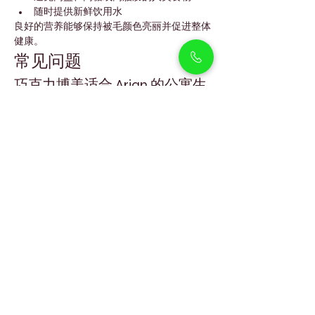
随时提供新鲜饮用水
良好的营养能够保持被毛颜色亮丽并促进整体
健康。
常见问题
巧克力博美适合 Arjan 的公寓生
活吗？
是的。它们体型小、适应能力强，非常适合公
寓生活。
巧克力博美稀有吗？
是的。巧克力色被毛较为少见，因此这种博美
非常受欢迎。
巧克力博美能适应迪拜气候吗？
可以。它们适合在有空调的室内生活，并在凉
爽时段进行短时间散步。
它们适合和孩子一起生活吗？
是的。如果从小进行社交训练，它们对孩子非
常友好。
巧克力博美需要多久美容一次？