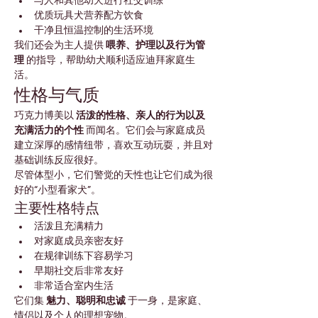
与人和其他幼犬进行社交训练
优质玩具犬营养配方饮食
干净且恒温控制的生活环境
我们还会为主人提供 
喂养、护理以及行为管
理
 的指导，帮助幼犬顺利适应迪拜家庭生
活。
性格与气质
巧克力博美以 
活泼的性格、亲人的行为以及
充满活力的个性
 而闻名。它们会与家庭成员
建立深厚的感情纽带，喜欢互动玩耍，并且对
基础训练反应很好。
尽管体型小，它们警觉的天性也让它们成为很
好的“小型看家犬”。
主要性格特点
活泼且充满精力
对家庭成员亲密友好
在规律训练下容易学习
早期社交后非常友好
非常适合室内生活
它们集 
魅力、聪明和忠诚
 于一身，是家庭、
情侣以及个人的理想宠物。