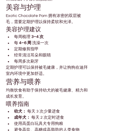
美容与护理
Exotic Chocolate Pom 拥有浓密的双层被
毛，需要定期护理以保持柔软和光泽。
美容护理建议
每周梳理 
3–4 次
每 
4–6 周
 洗澡一次
定期修剪指甲
经常清洁耳朵和眼睛
每周多次刷牙
定期护理可以保持被毛健康，并让狗狗在迪拜
室内环境中更加舒适。
营养与喂养
均衡饮食有助于保持幼犬的被毛健康、精力和
成长发育。
喂养指南
幼犬：
 每天 3 次少量进食
成年犬：
 每天 2 次定时进食
使用高蛋白玩具犬专用狗粮
避免高盐、高糖或高脂肪的人类食物