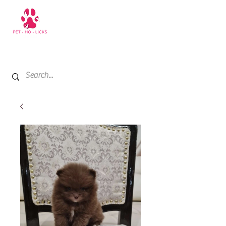
+971 52 811 1169
My Cart