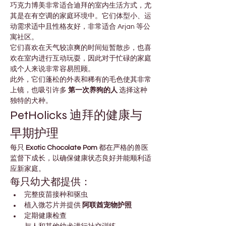
巧克力博美非常适合迪拜的室内生活方式，尤
其是在有空调的家庭环境中。它们体型小、运
动需求适中且性格友好，非常适合 Arjan 等公
寓社区。
它们喜欢在天气较凉爽的时间短暂散步，也喜
欢在室内进行互动玩耍，因此对于忙碌的家庭
或个人来说非常容易照顾。
此外，它们蓬松的外表和稀有的毛色使其非常
上镜，也吸引许多 
第一次养狗的人
 选择这种
独特的犬种。
PetHolicks 迪拜的健康与
早期护理
每只 
Exotic Chocolate Pom
 都在严格的兽医
监督下成长，以确保健康状态良好并能顺利适
应新家庭。
每只幼犬都提供：
完整疫苗接种和驱虫
植入微芯片并提供 
阿联酋宠物护照
定期健康检查