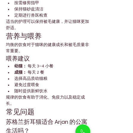
按需修剪指甲
保持猫砂盆清洁
定期进行兽医检查
适当的护理可以保持被毛健康，并让猫咪更加
舒适。
营养与喂养
均衡的饮食对于猫咪的健康成长和被毛质量非
常重要。
喂养建议
幼猫：
 每天 3–4 小餐
成猫：
 每天 2 餐
选择高品质幼猫粮
避免过度喂食
随时提供新鲜饮水
规律的饮食有助于消化、免疫力以及稳定成
长。
常见问题
苏格兰折耳猫适合 Arjan 的公寓
生活吗？