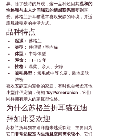

Γ
异。除了独特的外观，这一品种还因其
温和的
性格和与主人之间强烈的情感联系
而受到喜
爱。苏格兰折耳猫通常喜欢安静的环境，并适
应规律稳定的生活方式。
品种特点
起源：
 苏格兰
类型：
 伴侣猫 / 室内猫
体型：
 中等体型
寿命：
 11–15 年
性格：
 温柔、亲人、安静
被毛类型：
 短毛或中等长度，质地柔软
浓密
喜欢安静室内宠物的家庭，有时也会考虑其他
小型伴侣宠物，例如 
Toy Pomeranian
，它们
同样拥有亲人的家庭型性格。
为什么苏格兰折耳猫在迪
拜如此受欢迎
苏格兰折耳猫在迪拜越来越受欢迎，主要因为
它们
非常适应室内生活且空间需求较小
。它们