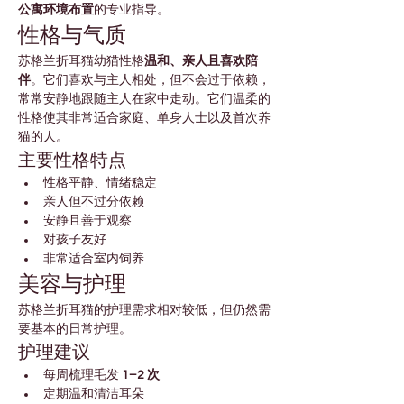
公寓环境布置
的专业指导。
性格与气质
苏格兰折耳猫幼猫性格
温和、亲人且喜欢陪
伴
。它们喜欢与主人相处，但不会过于依赖，
常常安静地跟随主人在家中走动。它们温柔的
性格使其非常适合家庭、单身人士以及首次养
猫的人。
主要性格特点
性格平静、情绪稳定
亲人但不过分依赖
安静且善于观察
对孩子友好
非常适合室内饲养
美容与护理
苏格兰折耳猫的护理需求相对较低，但仍然需
要基本的日常护理。
护理建议
每周梳理毛发 
1–2 次
定期温和清洁耳朵