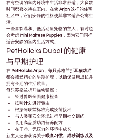
在有空调的室内环境中生活非常舒适，大多数
时间都喜欢待在室内。在像 
Arjan
 这样的住宅
社区中，它们安静的性格使其非常适合公寓生
活。
一些喜欢温和、低活动量宠物的主人，有时也
会考虑 
Mini Maltese Puppies
，因为它们同样
适合安静的室内生活方式。
PetHolicks Dubai 的健康
与早期护理
在 
PetHolicks Arjan
，每只苏格兰折耳猫幼猫
都会接受精心的早期护理，以确保健康成长并
拥有长期的生活质量。
每只苏格兰折耳猫幼猫都：
经过兽医全面健康检查
按照计划进行驱虫
根据阿联酋标准完成疫苗接种
与人类和安全环境进行早期社交训练
食用高品质幼猫营养配方
在干净、无压力的环境中成长
新主人还会获得关于
喂食习惯、猫砂训练以及