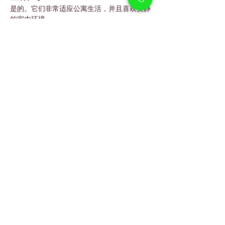
是的。它们非常适应公寓生活，并且喜欢安静
的室内环境。
苏格兰折耳猫能适应迪拜的气候
吗？
可以。只要在有空调的室内环境生活，它们就
能保持舒适。
苏格兰折耳猫适合和孩子一起生
活吗？
适合。在适当监督下，它们对孩子非常温柔和
耐心。
苏格兰折耳猫掉毛多吗？
它们掉毛程度适中，每周简单梳理即可保持整
洁。
苏格兰折耳猫爱叫吗？
一般来说，它们比较安静，声音柔和。
这只幼猫会接受哪些健康护理？
幼猫会经过
兽医检查、疫苗接种和驱虫
，确保
健康成长。