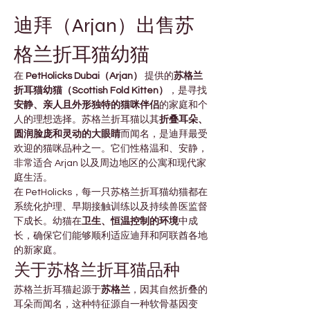
迪拜（Arjan）出售苏
格兰折耳猫幼猫
在 
PetHolicks Dubai（Arjan）
 提供的
苏格兰
折耳猫幼猫（Scottish Fold Kitten）
，是寻找
安静、亲人且外形独特的猫咪伴侣
的家庭和个
人的理想选择。苏格兰折耳猫以其
折叠耳朵、
圆润脸庞和灵动的大眼睛
而闻名，是迪拜最受
欢迎的猫咪品种之一。它们性格温和、安静，
非常适合 Arjan 以及周边地区的公寓和现代家
庭生活。
在 PetHolicks，每一只苏格兰折耳猫幼猫都在
系统化护理、早期接触训练以及持续兽医监督
下成长。幼猫在
卫生、恒温控制的环境
中成
长，确保它们能够顺利适应迪拜和阿联酋各地
的新家庭。
关于苏格兰折耳猫品种
苏格兰折耳猫起源于
苏格兰
，因其自然折叠的
耳朵而闻名，这种特征源自一种软骨基因变