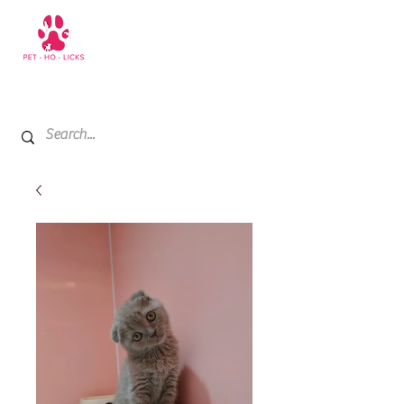
+971 52 811 1169
My Cart