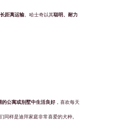
长距离运输
。哈士奇以其
聪明、耐力
调的公寓或别墅中生活良好
，喜欢每天
们同样是迪拜家庭非常喜爱的犬种。