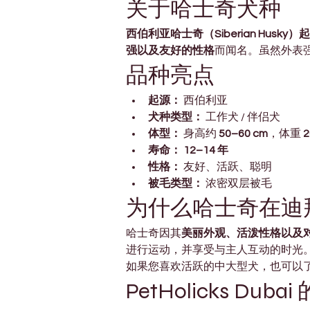
关于哈士奇犬种
西伯利亚哈士奇（Siberian Husk
强以及友好的性格
而闻名。虽然外表
品种亮点
起源：
 西伯利亚
犬种类型：
 工作犬 / 伴侣犬
体型：
 身高约 
50–60 cm
，体重 
2
寿命：
12–14 年
性格：
 友好、活跃、聪明
被毛类型：
 浓密双层被毛
为什么哈士奇在迪
哈士奇因其
美丽外观、活泼性格以及
进行运动，并享受与主人互动的时光
如果您喜欢活跃的中大型犬，也可以了
PetHolicks Du