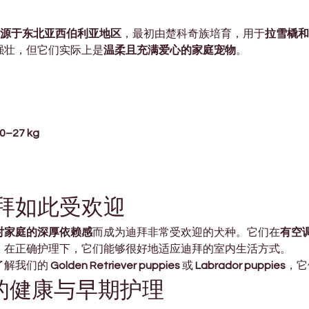
y）起源于东北亚西伯利亚地区
，最初由楚科奇族培育，用于
拉雪橇和
强壮，但它们实际上是
温柔且充满爱心的家庭宠物
。
0–27 kg
拜如此受欢迎
对家庭的深厚依赖感
而成为迪拜非常受欢迎的犬种。它们在
有空
。在正确护理下，它们能够很好地适应迪拜的室内生活方式。
解我们的 
Golden Retriever puppies
 或 
Labrador puppies
，它
bai 的健康与早期护理