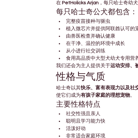
在 
PetHolicks Arjan
，每只哈士奇幼犬
每只哈士奇公犬都包含：
完整疫苗接种与驱虫
植入微芯片并提供阿联酋认可的
由兽医检查并确认健康
在干净、温控的环境中成长
从小进行社交训练
食用高品质中大型犬幼犬专用营
我们还会为主人提供关于
运动安排、
性格与气质
哈士奇以其
快乐、富有表现力以及社
使它们成为
有孩子家庭的理想宠物
。
主要性格特点
社交性强且亲人
聪明且学习能力快
活泼好动
非常适合家庭环境