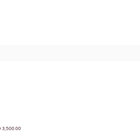
Log In / Signup
My Cart
+971 52 811 1169
 3,500.00
促
銷