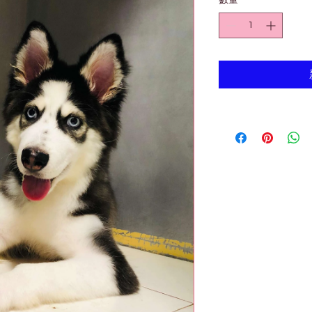
數量
*
價
格