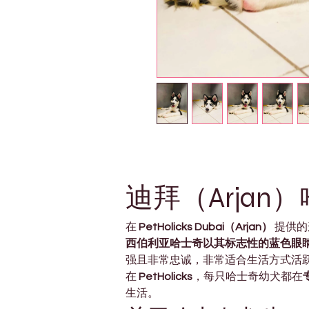
迪拜（Arjan
在 
PetHolicks Dubai（Arjan）
 提供
西伯利亚哈士奇以其标志性的蓝色眼
强且非常忠诚，非常适合生活方式活
在 
PetHolicks
，每只哈士奇幼犬都在
生活。