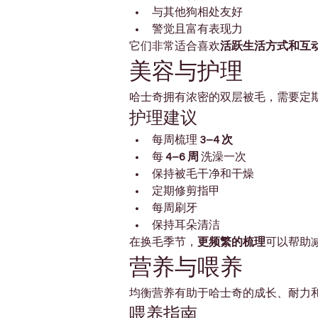
与其他狗相处友好
警觉且富有表现力
它们非常适合喜欢
活跃生活方式和互
美容与护理
哈士奇拥有浓密的双层被毛，需要定
护理建议
每周梳理 
3–4 次
每 
4–6 周
 洗澡一次
保持被毛干净和干燥
定期修剪指甲
每周刷牙
保持耳朵清洁
在换毛季节，
更频繁的梳理
可以帮助
营养与喂养
均衡营养有助于哈士奇的成长、耐力
喂养指南