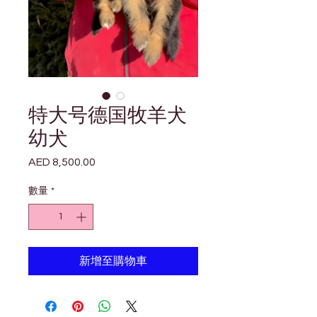
特大号德国牧羊犬
幼犬
AED 8,500.00
價
格
數量
*
新增至購物車