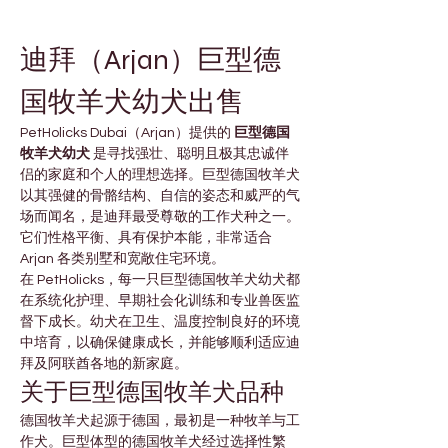
迪拜（Arjan）巨型德
国牧羊犬幼犬出售
PetHolicks Dubai（Arjan）提供的 
巨型德国
牧羊犬幼犬
 是寻找强壮、聪明且极其忠诚伴
侣的家庭和个人的理想选择。巨型德国牧羊犬
以其强健的骨骼结构、自信的姿态和威严的气
场而闻名，是迪拜最受尊敬的工作犬种之一。
它们性格平衡、具有保护本能，非常适合 
Arjan 各类别墅和宽敞住宅环境。
在 PetHolicks，每一只巨型德国牧羊犬幼犬都
在系统化护理、早期社会化训练和专业兽医监
督下成长。幼犬在卫生、温度控制良好的环境
中培育，以确保健康成长，并能够顺利适应迪
拜及阿联酋各地的新家庭。
关于巨型德国牧羊犬品种
德国牧羊犬起源于德国，最初是一种牧羊与工
作犬。巨型体型的德国牧羊犬经过选择性繁