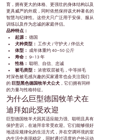

Γ
育，拥有更大的体格、更强壮的身体结构以及
更具威严的外观，同时依然保持该犬种著名的
智慧与纪律性。这些犬只广泛用于安保、服从
训练以及作为忠诚的家庭伴侣。
品种特点：
起源：
 德国
犬种类型：
 工作犬 / 守护犬 / 伴侣犬
体型：
 成年体重约 40–50 公斤
寿命：
 9–13 年
性格：
 聪明、自信、忠诚
被毛类型：
 浓密双层被毛，中等掉毛
对深色被毛感兴趣的买家通常也会关注我们
的 
巨型黑色德国牧羊犬公犬
，它们拥有同样
的力量与性格特征。
为什么巨型德国牧羊犬在
迪拜如此受欢迎
巨型德国牧羊犬因其适应能力强、聪明且具有
保护意识，在迪拜非常受欢迎。它们能够很好
地适应规律化的生活方式，并在空调环境的室
内生活中表现稳定，同时通过适度的户外运动