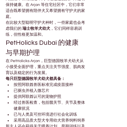
保持健康。在 Arjan 等住宅社区中，它们非常
适合既希望拥有陪伴犬又希望拥有守护犬的家
庭。
在比较大型聪明守护犬种时，一些家庭也会考
虑我们的 
瑞士牧羊犬幼犬
，它们同样容易训
练，但性格更加温和。
PetHolicks Dubai 的健康
与早期护理
在 PetHolicks Arjan，巨型德国牧羊犬幼犬从
小接受全面护理，重点关注关节强度、肌肉发
育以及稳定的行为发展。
每只巨型德国牧羊犬幼犬都具备：
按照阿联酋兽医标准完成疫苗接种
已驱虫并植入微芯片
提供阿联酋认可的宠物护照
经过兽医检查，包括髋关节、关节及整体
健康状况
已与人类及可控环境进行社会化训练
采用高品质大型犬专用幼犬营养饲料饲养
新主人还会获得关于喂养计划、早期训练以及