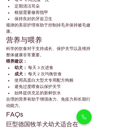
每 4–6 周洗澡一次
定期清洁耳朵
根据需要修剪指甲
保持良好的牙齿卫生
规律的美容护理有助于控制掉毛并保持被毛健
康。
营养与喂养
科学的饮食对于支持成长、保护关节以及维持
整体健康非常重要。
喂养建议：
幼犬：
 每天 3 次进食
成犬：
 每天 2 次均衡饮食
使用高蛋白大型犬专用配方狗粮
避免过度喂食以保护关节
始终提供充足的新鲜饮水
合理的营养有助于增强体力、免疫力和长期行
动能力。
FAQs
巨型德国牧羊犬幼犬适合在 
Arjan 的家庭饲养吗？