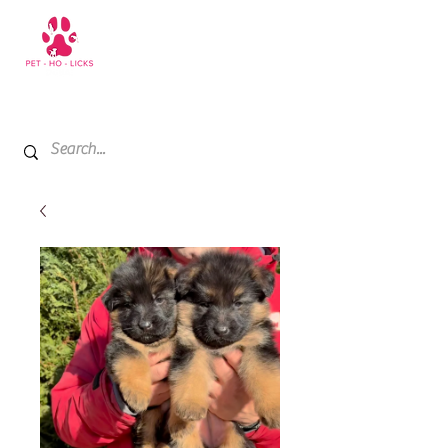
+971 52 811 1169
My Cart