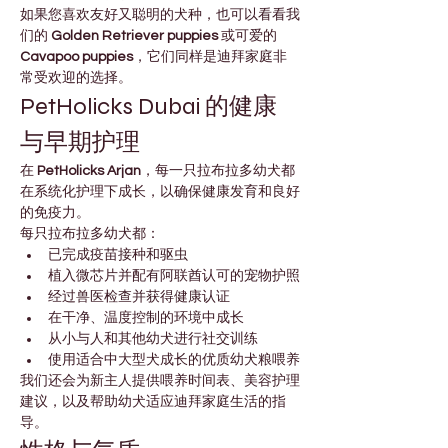
如果您喜欢友好又聪明的犬种，也可以看看我
们的 
Golden Retriever puppies
 或可爱的 
Cavapoo puppies
，它们同样是迪拜家庭非
常受欢迎的选择。
PetHolicks Dubai 的健康
与早期护理
在 
PetHolicks Arjan
，每一只拉布拉多幼犬都
在系统化护理下成长，以确保健康发育和良好
的免疫力。
每只拉布拉多幼犬都：
已完成疫苗接种和驱虫
植入微芯片并配有阿联酋认可的宠物护照
经过兽医检查并获得健康认证
在干净、温度控制的环境中成长
从小与人和其他幼犬进行社交训练
使用适合中大型犬成长的优质幼犬粮喂养
我们还会为新主人提供喂养时间表、美容护理
建议，以及帮助幼犬适应迪拜家庭生活的指
导。