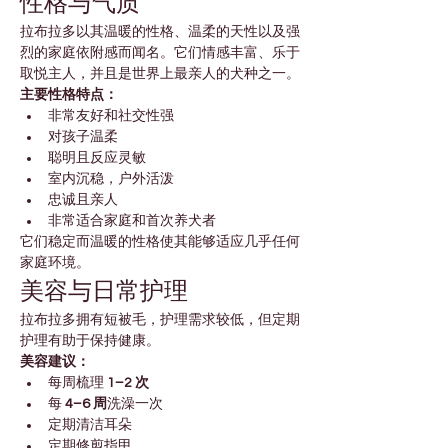
性格与气质
拉布拉多以其温暖的性格、温柔的天性以及强
烈的家庭依附感而闻名。它们情感丰富、乐于
取悦主人，并且是世界上最亲人的犬种之一。
主要性格特点：
非常友好和社交性强
对孩子温柔
聪明且反应灵敏
室内沉稳，户外活泼
忠诚且亲人
非常适合家庭和首次养犬者
它们稳定而温暖的性格使其能够适应几乎任何
家庭环境。
美容与日常护理
拉布拉多拥有短被毛，护理需求较低，但定期
护理有助于保持健康。
美容建议：
每周梳理 
1–2 次
每 
4–6 周
洗澡一次
定期清洁耳朵
定期修剪指甲