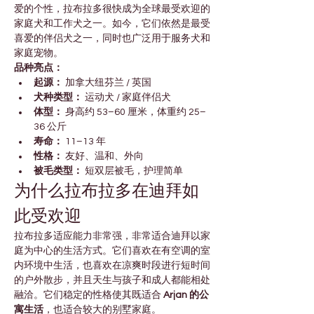

Γ
爱的个性，拉布拉多很快成为全球最受欢迎的
家庭犬和工作犬之一。如今，它们依然是最受
喜爱的伴侣犬之一，同时也广泛用于服务犬和
家庭宠物。
品种亮点：
起源：
 加拿大纽芬兰 / 英国
犬种类型：
 运动犬 / 家庭伴侣犬
体型：
 身高约 53–60 厘米，体重约 25–
36 公斤
寿命：
 11–13 年
性格：
 友好、温和、外向
被毛类型：
 短双层被毛，护理简单
为什么拉布拉多在迪拜如
此受欢迎
拉布拉多适应能力非常强，非常适合迪拜以家
庭为中心的生活方式。它们喜欢在有空调的室
内环境中生活，也喜欢在凉爽时段进行短时间
的户外散步，并且天生与孩子和成人都能相处
融洽。它们稳定的性格使其既适合 
Arjan 的公
寓生活
，也适合较大的别墅家庭。