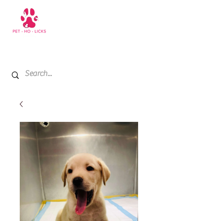
+971 52 811 1169
My Cart