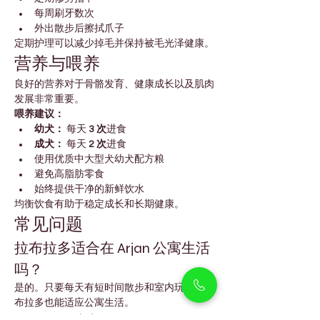
每周刷牙数次
外出散步后擦拭爪子
定期护理可以减少掉毛并保持被毛光泽健康。
营养与喂养
良好的营养对于骨骼发育、健康成长以及肌肉
发展非常重要。
喂养建议：
幼犬：
 每天 
3 次
进食
成犬：
 每天 
2 次
进食
使用优质中大型犬幼犬配方粮
避免高脂肪零食
始终提供干净的新鲜饮水
均衡饮食有助于稳定成长和长期健康。
常见问题
拉布拉多适合在 Arjan 公寓生活
吗？
是的。只要每天有短时间散步和室内玩耍，拉
布拉多也能适应公寓生活。