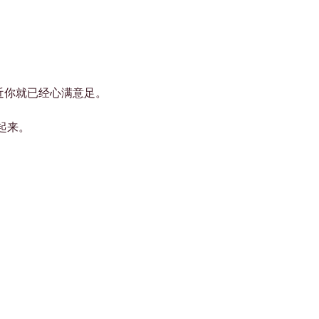
Γ
近你就已经心满意足。
起来。