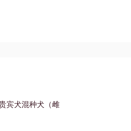
Log In / Signup
My Cart
+971 52 811 1169
贵宾犬混种犬（雌