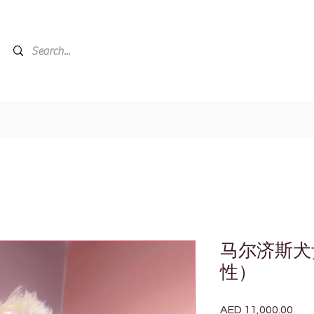
马尔济斯犬
性）
AED 11,000.00
價