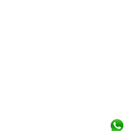
Address
Diamond business center 1
Block B - Shop no g04 - Dubai
miracle garden - Arjan