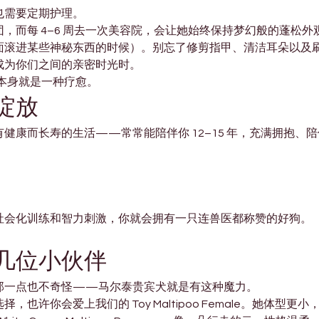
也需要定期护理。
，而每 4–6 周去一次美容院，会让她始终保持梦幻般的蓬松外
面滚进某些神秘东西的时候）。别忘了修剪指甲、清洁耳朵以及
成为你们之间的亲密时光时。
本身就是一种疗愈。
绽放
健康而长寿的生活——常常能陪伴你 12–15 年，充满拥抱、
社会化训练和智力刺激，你就会拥有一只连兽医都称赞的好狗。
几位小伙伴
那一点也不奇怪——马尔泰贵宾犬就是有这种魔力。
也许你会爱上我们的 Toy Maltipoo Female。她体型更