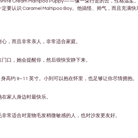
e Cream Maltipoo Puppy——像一朵行走的云，性格温柔
识 Caramel Maltipoo Boy。他搞怪、帅气，而且充满
耐心，而且非常亲人，非常适合家庭。
在门口，她会提醒你，然后很快安静下来。
斤），身高约 9–11 英寸。小到可以抱在怀里，也足够让你尽情拥抱。
她在家人身边时最快乐。
毛非常适合对宠物毛发稍微敏感的人，也对沙发更友好。