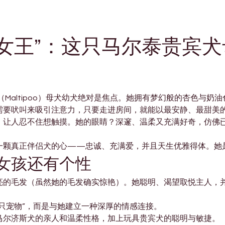
女王”：这只马尔泰贵宾
Maltipoo）母犬幼犬绝对是焦点。她拥有梦幻般的杏色与奶
需要吠叫来吸引注意力，只要走进房间，就能以最安静、最甜美
，让人忍不住想触摸。她的眼睛？深邃、温柔又充满好奇，仿佛
一颗真正伴侣犬的心——忠诚、充满爱，并且天生优雅得体。她是
女孩还有个性
亮的毛发（虽然她的毛发确实惊艳）。她聪明、渴望取悦主人，
只宠物”，而是与她建立一种深厚的情感连接。
马尔济斯犬的亲人和温柔性格，加上玩具贵宾犬的聪明与敏捷。