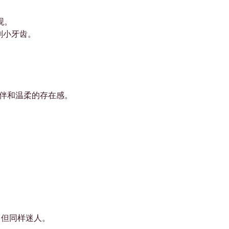
观。
刷小牙齿。
陪伴和温柔的存在感。
小，但同样迷人。