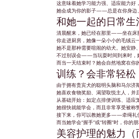
这意味着她学习能力强、适应能力好
她会成为你的影子——总是在你身边
和她一起的日常生
清晨醒来，她已经在那里——坐在床
你走进厨房，她像一朵小小的毛绒云
她不是那种需要喧闹的幼犬。她安静
不过别误会——当玩耍时间到来时，
而当一天结束时？她会自然地窝在你
训练？会非常轻松
由于拥有贵宾犬的聪明头脑和马尔济
她喜欢食物奖励、渴望取悦主人，并
从基础开始：如定点排便训练、适应笼子
她很快就能学会，而且非常享受被称
接下来，你可以教她更多——牵绳礼
而当她学会“握手”或“转圈”时，你的
美容护理的魅力（