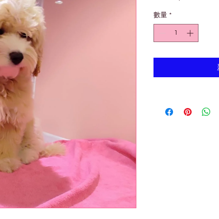
格
數量
*