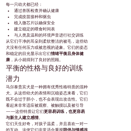
每一只幼犬都已经：
通过兽医检查并确认健康
完成疫苗接种和驱虫
植入微芯片以确保安全
建立稳定的喂食时间表
与人类及温和的环境声音进行社交训练
从它们干净的耳朵到柔软整洁的被毛，这些幼
犬没有任何压力或被忽视的迹象。它们的姿态
和稳定的目光显示出它们
情绪平衡且身体健
康
，从小就得到了良好的照顾。
平衡的性格与良好的训练
潜力
马尔泰贵宾犬是一种拥有优秀性格特质的混种
犬。从这些幼犬的表情和沉稳姿态来看，它们
既不会过于胆小，也不会表现出攻击性。它们
看起来非常适应被观察、被触摸以及被引导
——这些特质让它们
更容易训练，也更容易
与新主人建立感情
。
它们天生好奇，对孩子温柔，并且喜欢一对一
的互动。这使它们非常适合重视
陪伴与情感连