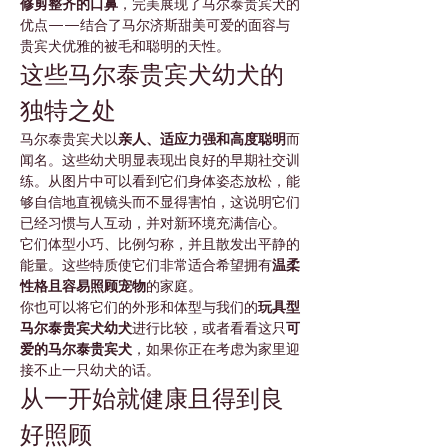
修剪整齐的口鼻
，完美展现了马尔泰贵宾犬的
优点——结合了马尔济斯甜美可爱的面容与
贵宾犬优雅的被毛和聪明的天性。
这些马尔泰贵宾犬幼犬的
独特之处
马尔泰贵宾犬以
亲人、适应力强和高度聪明
而
闻名。这些幼犬明显表现出良好的早期社交训
练。从图片中可以看到它们身体姿态放松，能
够自信地直视镜头而不显得害怕，这说明它们
已经习惯与人互动，并对新环境充满信心。
它们体型小巧、比例匀称，并且散发出平静的
能量。这些特质使它们非常适合希望拥有
温柔
性格且容易照顾宠物
的家庭。
你也可以将它们的外形和体型与我们的
玩具型
马尔泰贵宾犬幼犬
进行比较，或者看看这只
可
爱的马尔泰贵宾犬
，如果你正在考虑为家里迎
接不止一只幼犬的话。
从一开始就健康且得到良
好照顾