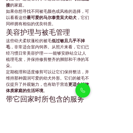
接
的家庭。
如果你想寻找不同被毛颜色或风格的选择，可
以看看这些
最可爱的马尔泰贵宾犬幼犬
，它们
同样拥有相似的优良特质。
美容护理与被毛管理
这些幼犬柔软蓬松的被毛
低过敏且几乎不掉
毛
，非常适合室内饲养。从照片来看，它们已
经习惯日常美容护理——能够安静站立让人
梳理毛发，并保持修剪整齐的脚部和干净的耳
朵。
定期梳理和适度修剪可以让它们保持整洁，并
维持那种圆润可爱的幼犬外形。它们的被毛不
仅提升了外观魅力，也有助于营造
更适合过敏
体质家庭的生活环境
。
带它回家时所包含的服务
每只幼犬都会附带：
健康证明和兽医记录
疫苗接种与驱虫时间表
微芯片文件
喂养与美容护理指南