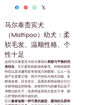

Γ
马尔泰贵宾犬
（Maltipoo）幼犬：柔
软毛发、温顺性格、个
性十足
这些马尔泰贵宾犬幼犬展现出
美丽与平衡的完
美结合
。它们柔软的奶油色被毛、对称的面部
特征以及深邃而富有表现力的眼睛，让人一见
就产生喜爱之情。照片中的幼犬神态沉稳、安
静地坐着，目光专注，温柔的表情反映出它们
冷静而稳定的性格。浓密而均匀的被毛以及干
净整洁的爪子，也表明这些幼犬是在干净、精
心护理的环境中成长的。
它们
像泰迪熊一样可爱的脸型、圆润的头部和