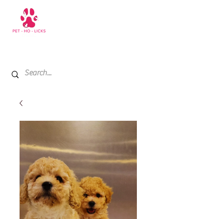
+971 52 811 1169
My Cart