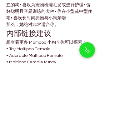
立的狗• 喜欢为宠物梳理毛发或进行护理• 偏
好聪明且容易训练的犬种• 住在小型或中型住
宅• 喜欢长时间拥抱与小狗亲吻
那么，她绝对非常适合你。
内部链接建议
想查看更多 Maltipoo 小狗？你可以探索：
• Toy Maltipoo Female
• Adorable Maltipoo Female
• Maltipoo Female Puppy
每一只小狗都有不同的被毛类型和性格，找到
最打动你心的那一只。
FAQs
她长大后会有多大？
成年后身高约 8 至 12 英寸，体重约 5 至 12 
磅，体型小巧却充满个性。
她适合和孩子或老年人一起生活
吗？
当然可以。她温和友善的性格非常适合孩子和