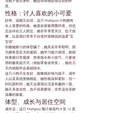
当梳子拿出来时，她会乖乖地依偎在你的怀
里。
性格：讨人喜欢的小可爱
好奇、温顺又自信，这只 Maltipoo 小狗拥有
令人喜爱的性格。她喜欢探索周围环境，但也
总会待在主人附近。她非常享受关注、肚子按
摩，以及我们常常不自觉对宠物说的温柔“宝
宝语”。
别被她娇小的体型骗了，她其实非常聪明。因
为拥有贵宾犬的基因，她学习能力很强，能很
快掌握日常规律、简单指令和小技巧。只要使
用积极奖励方式（例如零食或夸奖），她在几
天内就能学会基础指令。
这只小狗天生友好，能够很好地与孩子、成年
人以及其他宠物相处。她性格温和柔软，但一
到玩耍时间，她又会展现出活泼有趣的一面。
她不具攻击性，也不容易紧张，非常适合安静
温馨的家庭。
体型、成长与居住空间
成年后，这只 Maltipoo 预计身高约 8 至 12 英