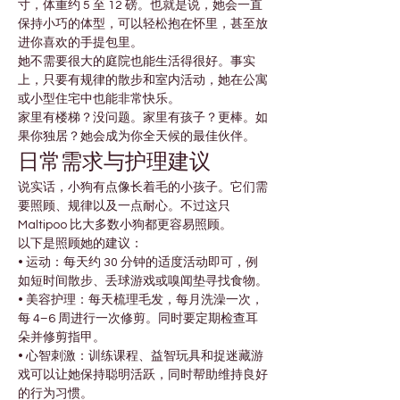
寸，体重约 5 至 12 磅。也就是说，她会一直
保持小巧的体型，可以轻松抱在怀里，甚至放
进你喜欢的手提包里。
她不需要很大的庭院也能生活得很好。事实
上，只要有规律的散步和室内活动，她在公寓
或小型住宅中也能非常快乐。
家里有楼梯？没问题。家里有孩子？更棒。如
果你独居？她会成为你全天候的最佳伙伴。
日常需求与护理建议
说实话，小狗有点像长着毛的小孩子。它们需
要照顾、规律以及一点耐心。不过这只 
Maltipoo 比大多数小狗都更容易照顾。
以下是照顾她的建议：
• 运动：每天约 30 分钟的适度活动即可，例
如短时间散步、丢球游戏或嗅闻垫寻找食物。
• 美容护理：每天梳理毛发，每月洗澡一次，
每 4–6 周进行一次修剪。同时要定期检查耳
朵并修剪指甲。
• 心智刺激：训练课程、益智玩具和捉迷藏游
戏可以让她保持聪明活跃，同时帮助维持良好
的行为习惯。