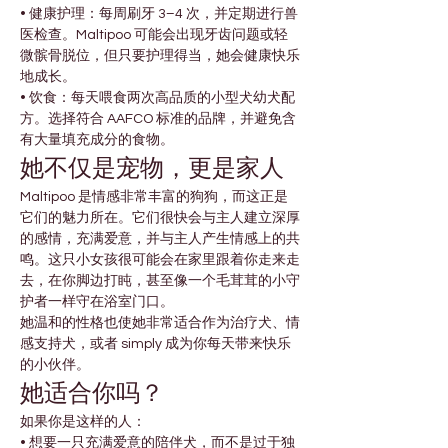
• 健康护理：每周刷牙 3–4 次，并定期进行兽
医检查。Maltipoo 可能会出现牙齿问题或轻
微髌骨脱位，但只要护理得当，她会健康快乐
地成长。
• 饮食：每天喂食两次高品质的小型犬幼犬配
方。选择符合 AAFCO 标准的品牌，并避免含
有大量填充成分的食物。
她不仅是宠物，更是家人
Maltipoo 是情感非常丰富的狗狗，而这正是
它们的魅力所在。它们很快会与主人建立深厚
的感情，充满爱意，并与主人产生情感上的共
鸣。这只小女孩很可能会在家里跟着你走来走
去，在你脚边打盹，甚至像一个毛茸茸的小守
护者一样守在浴室门口。
她温和的性格也使她非常适合作为治疗犬、情
感支持犬，或者 simply 成为你每天带来快乐
的小伙伴。
她适合你吗？
如果你是这样的人：
• 想要一只充满爱意的陪伴犬，而不是过于独