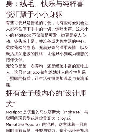
身：绒毛、快乐与纯粹喜
悦汇聚于小小身躯
有些可爱只是普通的可爱，而有些可爱则会让
人忍不住停下手中的一切、惊呼出声。这只小
小的 Maltipoo 不仅仅是可爱，她更是令人心
动、镜头感十足，并准备成为你生活的中心。
柔软蓬松的卷毛、充满好奇的温柔表情，以及
既活泼又忠诚的性格，让这只小狗成为理想的
陪伴伙伴。
无论你是第一次养狗，还是经验丰富的宠物主
人，这只 Maltipoo 都能以她迷人的个性和易
于照顾的特质，让生活变得更加温暖与充满乐
趣。
拥有金子般内心的“设计师
犬”
Maltipoo 是优雅的马尔济斯犬（Maltese）与
聪明的玩具型或迷你贵宾犬（Toy 或 
Miniature Poodle）的混种。这意味着一只狗
同时拥有智慧、外貌与魅力。这个品种最初培