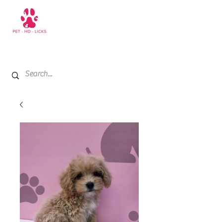
+971 52 811 1169
My Cart