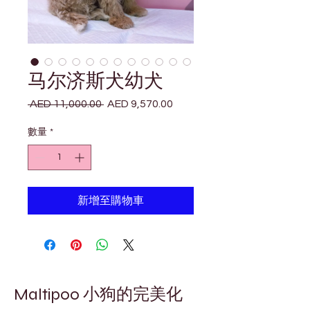
马尔济斯犬幼犬
 AED 11,000.00 
AED 9,570.00
一
促
般
銷
數量
*
價
價
格
格
新增至購物車
Maltipoo 小狗的完美化