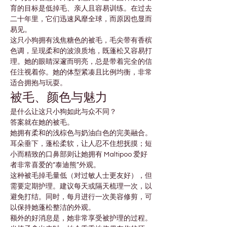

Γ
育的目标是低掉毛、亲人且容易训练。在过去
二十年里，它们迅速风靡全球，而原因也显而
易见。
这只小狗拥有浅焦糖色的被毛，毛尖带有香槟
色调，呈现柔和的波浪质地，既蓬松又容易打
理。她的眼睛深邃而明亮，总是带着完全的信
任注视着你。她的体型紧凑且比例均衡，非常
适合拥抱与玩耍。
被毛、颜色与魅力
是什么让这只小狗如此与众不同？
答案就在她的被毛。
她拥有柔和的浅棕色与奶油白色的完美融合。
耳朵垂下，蓬松柔软，让人忍不住想抚摸；短
小而精致的口鼻部则让她拥有 Maltipoo 爱好
者非常喜爱的“泰迪熊”外观。
这种被毛掉毛量低（对过敏人士更友好），但
需要定期护理。建议每天或隔天梳理一次，以
避免打结。同时，每月进行一次美容修剪，可
以保持她蓬松整洁的外观。
额外的好消息是，她非常享受被护理的过程。