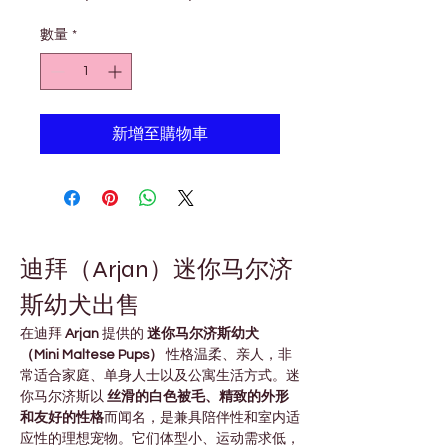
般
銷
數量
*
價
價
格
格
新增至購物車
迪拜（Arjan）迷你马尔济
斯幼犬出售
在迪拜 
Arjan
 提供的 
迷你马尔济斯幼犬
（Mini Maltese Pups）
 性格温柔、亲人，非
常适合家庭、单身人士以及公寓生活方式。迷
你马尔济斯以 
丝滑的白色被毛、精致的外形
和友好的性格
而闻名，是兼具陪伴性和室内适
应性的理想宠物。它们体型小、运动需求低，