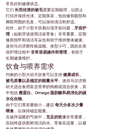

Γ
常良好的健康状态。
它们 
长而丝滑的被毛
需要定期梳理，以防止
打结并保持光泽。定期美容，包括修剪眼部和
脚部周围的毛发，可以保持清洁和舒适。
此外，由于小型犬容易出现牙齿问题，
牙齿护
理
（如刷牙或使用洁齿零食）非常重要。定期
修剪指甲和清洁耳朵也有助于维持整体健康。
迷你马尔济斯性格温顺、体型小巧，因此在美
容护理过程中 
非常容易操作和管理
，有助于
长期健康维护。
饮食与喂养需求
均衡的小型犬幼犬饮食可以支持 
健康成长、
被毛质量以及稳定的能量水平
。迷你马尔济斯
幼犬适合食用富含营养的狗粮或混合饮食，其
中包括 
瘦蛋白、Omega 脂肪酸和易消化的碳
水化合物
。
由于它们胃容量较小，建议 
每天分多次少量
喂食
，以保持稳定能量。
在迪拜温暖的气候中，
充足的饮水
非常重要，
应始终提供新鲜清洁的水。零食应适量，以避