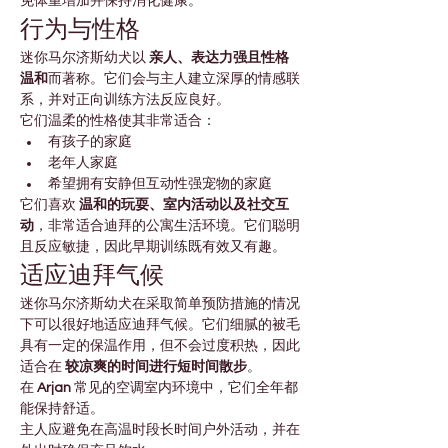
免体重增加并保持消化健康。
行为与性格
迷你马尔济斯幼犬以 
亲人、表达力强且性格
温和
而著称。它们会与主人建立深厚的情感联
系，并对正向训练方法反应良好。
它们温柔的性格使其非常适合：
有孩子的家庭
老年人家庭
希望拥有安静但互动性强宠物的家庭
它们喜欢 
温和的玩耍、室内活动以及社交互
动
，非常适合迪拜的公寓生活环境。它们聪明
且反应敏捷，因此早期训练既有效又有趣。
适应迪拜气候
迷你马尔济斯幼犬在采取简单预防措施的情况
下可以很好地适应迪拜气候。它们细腻的被毛
具有一定的保温作用，但不会过度积热，因此
适合在 
较凉爽的时间进行短时间散步
。
在 
Arjan
 常见的空调室内环境中，它们全年都
能保持舒适。
主人应避免在高温时段长时间户外活动，并在