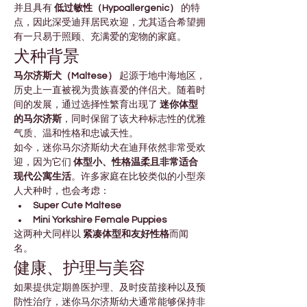
并且具有 
低过敏性（Hypoallergenic）
 的特
点，因此深受迪拜居民欢迎，尤其适合希望拥
有一只易于照顾、充满爱的宠物的家庭。
犬种背景
马尔济斯犬（Maltese）
 起源于地中海地区，
历史上一直被视为贵族喜爱的伴侣犬。随着时
间的发展，通过选择性繁育出现了 
迷你体型
的马尔济斯
，同时保留了该犬种标志性的优雅
气质、温和性格和忠诚天性。
如今，迷你马尔济斯幼犬在迪拜依然非常受欢
迎，因为它们 
体型小、性格温柔且非常适合
现代公寓生活
。许多家庭在比较类似的小型亲
人犬种时，也会考虑：
Super Cute Maltese
Mini Yorkshire Female Puppies
这两种犬同样以 
紧凑体型和友好性格
而闻
名。
健康、护理与美容
如果提供定期兽医护理、及时疫苗接种以及预
防性治疗，迷你马尔济斯幼犬通常能够保持非