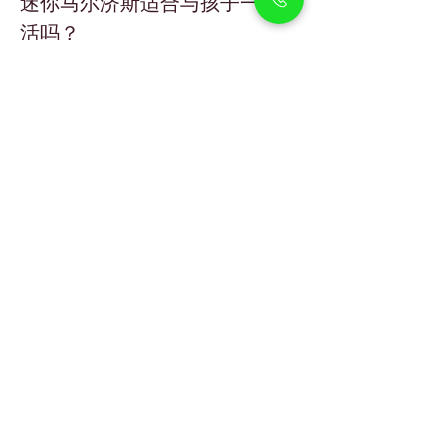
迷你马尔济斯适合与孩子一起生
活吗？
是的。它们温柔友好，是非常好的家庭宠物。
迷你马尔济斯幼犬需要多少运
动？
每天 
短时间散步和室内玩耍
即可满足其活动
需求。
马尔济斯幼犬能适应迪拜的高温
吗？
可以。只要避免长时间暴晒、保持充足饮水，
并提供凉爽的室内环境即可。
Petholicks
Petholicks is a one-stop pet shop in Arjan,