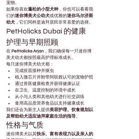
宠物。
如果你喜欢
蓬松的小型犬种
，你也可以看看我
们的
迷你博美犬公幼犬
或优雅的
迷你马尔济斯
幼犬
，它们同样是迪拜居民非常喜爱的选择。
PetHolicks Dubai 的健康
护理与早期照顾
在 
PetHolicks Arjan
，我们确保每一只迷你博
美犬幼犬都按照最高护理标准成长。
每只迷你博美犬幼犬都：
完成疫苗接种并驱虫
植入微芯片并附带阿联酋认可的宠物护照
通过兽医健康检查并获得健康认证
在卫生、温度控制的环境中成长
从小与人类和其他幼犬进行社交训练
食用高品质营养食品以支持健康成长
我们还会为新主人提供
美容护理、饮食规划以
及帮助幼犬适应迪拜家庭生活的指导
。
性格与气质
迷你博美犬以其
快乐、富有表现力以及亲人的