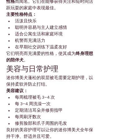
性格
而闻名。它们在能够获得关注和短时间活
跃玩耍的家庭中表现最佳。
主要性格特点：
活泼且快乐
聪明并容易与主人建立感情
适合公寓生活和家庭环境
机警而充满活力
在早期社交训练下温柔友好
它们明亮而充满爱的性格，使其成为
终身理想
的陪伴犬
。
美容与日常护理
迷你博美犬蓬松的双层被毛需要定期护理，以
保持柔软并防止打结。
美容建议：
每周梳理被毛 3–4 次
每 3–4 周洗澡一次
定期清洁耳朵并修剪指甲
每周刷牙数次
修剪脸部和爪子周围的毛发
良好的美容护理可以让你的迷你博美犬全年保
持干净、舒适并且可爱。