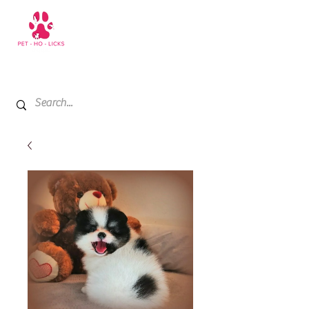
+971 52 811 1169
My Cart