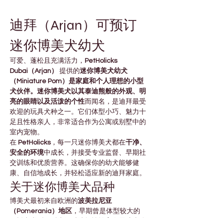
迪拜（Arjan）可预订
迷你博美犬幼犬
可爱、蓬松且充满活力，
PetHolicks 
Dubai（Arjan）
 提供的
迷你博美犬幼犬
（Miniature Pom）是家庭和个人理想的小型
犬伙伴。迷你博美犬以其泰迪熊般的外观、明
亮的眼睛以及活泼的个性
而闻名，是迪拜最受
欢迎的玩具犬种之一。它们体型小巧、魅力十
足且性格亲人，非常适合作为公寓或别墅中的
室内宠物。
在 
PetHolicks
，每一只迷你博美犬都在
干净、
安全的环境
中成长，并接受专业监督、早期社
交训练和优质营养。这确保你的幼犬能够健
康、自信地成长，并轻松适应新的迪拜家庭。
关于迷你博美犬品种
博美犬最初来自欧洲的
波美拉尼亚
（Pomerania）地区
，早期曾是体型较大的