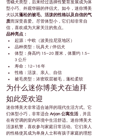

Γ
雪橇犬类型，后来经过选择性繁育发展成为体
型小巧、外观华丽的伴侣犬。如今，迷你博美
犬以其
蓬松的被毛、活泼的性格以及自信的气
质
而深受喜爱。尽管体型小，它们却非常自
信，喜欢成为大家关注的焦点。
品种亮点：
起源：中欧（波美拉尼亚地区）
品种类型：玩具犬 / 伴侣犬
体型：身高约 15–20 厘米，体重约 1.5–
3 公斤
寿命：12–16 年
性格：活泼、亲人、自信
被毛类型：浓密双层被毛，蓬松柔软
为什么迷你博美犬在迪拜
如此受欢迎
迷你博美犬非常适合迪拜的现代生活方式。它
们体型小巧，非常适合 
Arjan 公寓生活
，并且
在有空调的室内环境中生活舒适。迷你博美犬
活泼机警，喜欢参与家庭日常活动。它们亲人
的性格使其成为单身人士和有孩子家庭的理想