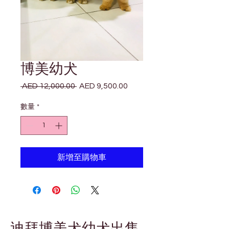
博美幼犬
 AED 12,000.00 
AED 9,500.00
一
促
般
銷
數量
*
價
價
格
格
新增至購物車
迪拜博美犬幼犬出售