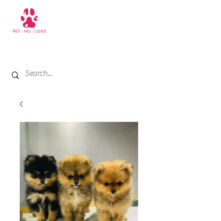
+971 52 811 1169
My Cart