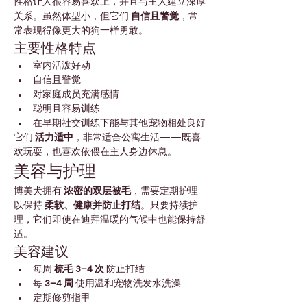
性格让人很容易喜欢上，并且与主人建立深厚
关系。虽然体型小，但它们 
自信且警觉
，常
常表现得像更大的狗一样勇敢。
主要性格特点
室内活泼好动
自信且警觉
对家庭成员充满感情
聪明且容易训练
在早期社交训练下能与其他宠物相处良好
它们 
活力适中
，非常适合公寓生活——既喜
欢玩耍，也喜欢依偎在主人身边休息。
美容与护理
博美犬拥有 
浓密的双层被毛
，需要定期护理
以保持 
柔软、健康并防止打结
。只要持续护
理，它们即使在迪拜温暖的气候中也能保持舒
适。
美容建议
每周 
梳毛 3–4 次
 防止打结
每 
3–4 周
 使用温和宠物洗发水洗澡
定期修剪指甲