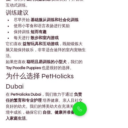
互动式训练。
训练建议
尽早开始 
基础服从训练和社会化训练
使用小零食和语言表扬进行奖励
保持训练 
短而有趣
每天进行 
散步和室内游戏
它们喜欢 
益智玩具和互动游戏
，既能锻炼大
脑又能保持娱乐，非常适合迪拜的室内宠物生
活。
如果您喜欢 
聪明且易训练的小型犬
，我们的 
Toy Poodle Puppies
 也是很好的选择。
为什么选择 PetHolicks 
Dubai
在 
PetHolicks Dubai
，我们致力于通过 
负责
任的繁育和专业护理
 培养健康、亲人且社交
良好的幼犬。我们的博美幼犬在充满关爱的环
境中成长，确保它们 
自信、健康并准备好进
入家庭生活
。
我们位于 
Arjan
，为整个迪拜的家庭提供 
高品