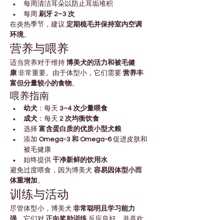
每周清洁耳朵以防止耳垢堆积
每周 
刷牙 2–3 次
在炎热季节，建议 
定期梳毛并保持室内空调
环境
。
营养与喂养
适当营养对于维持 
博美犬的活力和被毛健
康
 非常重要。由于体型小，它们需要 
营养丰
富但分量较小的食物
。
喂养指南
幼犬
：每天 
3–4 次少量喂食
成犬
：每天 
2 次均衡饮食
选择 
富含蛋白质的优质小型犬粮
添加 
Omega-3 和 Omega-6
 促进皮肤和
被毛健康
始终提供 
干净新鲜的饮用水
避免过度喂食，因为博美犬 
容易因体型小而
体重增加
。
训练与活动
尽管体型小，博美犬 
非常聪明且学习能力
强
。它们对 
正向奖励训练
 反应良好，并喜欢