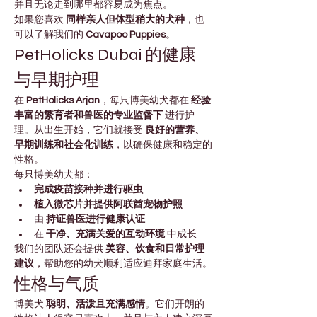
并且无论走到哪里都容易成为焦点。
如果您喜欢 
同样亲人但体型稍大的犬种
，也
可以了解我们的 
Cavapoo Puppies
。
PetHolicks Dubai 的健康
与早期护理
在 
PetHolicks Arjan
，每只博美幼犬都在 
经验
丰富的繁育者和兽医的专业监督下
 进行护
理。从出生开始，它们就接受 
良好的营养、
早期训练和社会化训练
，以确保健康和稳定的
性格。
每只博美幼犬都：
完成疫苗接种并进行驱虫
植入微芯片并提供阿联酋宠物护照
由 
持证兽医进行健康认证
在 
干净、充满关爱的互动环境
 中成长
我们的团队还会提供 
美容、饮食和日常护理
建议
，帮助您的幼犬顺利适应迪拜家庭生活。
性格与气质
博美犬 
聪明、活泼且充满感情
。它们开朗的