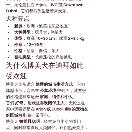

Γ
一。无论您住在 
Arjan、JVC 或 Downtown 
Dubai
，它们都能为生活带来欢乐。
犬种亮点
起源
：欧洲（波美拉尼亚地区）
犬种类型
：玩具犬 / 伴侣犬
体型
：身高 
18–30 cm
，体重 
2–3.5 kg
寿命
：
12–16 年
性格
：活泼、自信、亲人
被毛类型
：长而蓬松的双层被毛
为什么博美犬在迪拜如此
受欢迎
博美犬非常适合 
迪拜的城市生活方式
。它们
体型小巧，容易在 
公寓环境
 中饲养，其友好
的性格也非常适合 
家庭、情侣和个人
。
它们 
好奇、活跃且喜欢陪伴主人
，无论是在
家中玩耍还是在 
Arjan 或 Dubai Hills 的宠物友
好区域散步
 都非常开心。
博美犬 
警觉且聪明
，经常充当小小的看门
犬，同时非常喜欢人类陪伴。它们热爱关注，