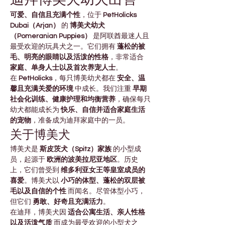
可爱、自信且充满个性
，位于 
PetHolicks 
Dubai（Arjan）
 的 
博美犬幼犬
（Pomeranian Puppies）
 是阿联酋最迷人且
最受欢迎的玩具犬之一。它们拥有 
蓬松的被
毛、明亮的眼睛以及活泼的性格
，非常适合 
家庭、单身人士以及首次养宠人士
。
在 
PetHolicks
，每只博美幼犬都在 
安全、温
馨且充满关爱的环境
 中成长。我们注重 
早期
社会化训练、健康护理和均衡营养
，确保每只
幼犬都能成长为 
快乐、自信并适合家庭生活
的宠物
，准备成为迪拜家庭中的一员。
关于博美犬
博美犬是 
斯皮茨犬（Spitz）家族
 的小型成
员，起源于 
欧洲的波美拉尼亚地区
。历史
上，它们曾受到 
维多利亚女王等皇室成员的
喜爱
。博美犬以 
小巧的体型、蓬松的双层被
毛以及自信的个性
 而闻名。尽管体型小巧，
但它们 
勇敢、好奇且充满活力
。
在迪拜，博美犬因 
适合公寓生活、亲人性格
以及活泼气质
 而成为最受欢迎的小型犬之