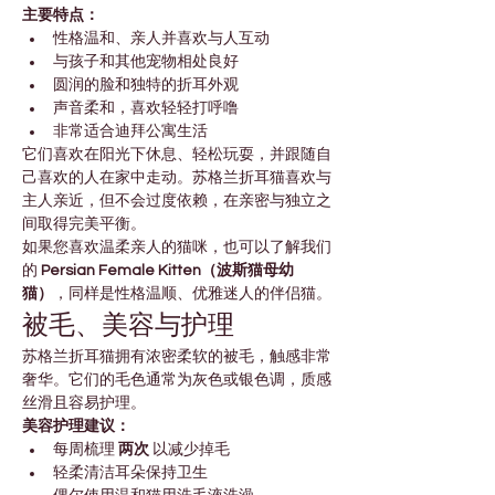
主要特点：
性格温和、亲人并喜欢与人互动
与孩子和其他宠物相处良好
圆润的脸和独特的折耳外观
声音柔和，喜欢轻轻打呼噜
非常适合迪拜公寓生活
它们喜欢在阳光下休息、轻松玩耍，并跟随自
己喜欢的人在家中走动。苏格兰折耳猫喜欢与
主人亲近，但不会过度依赖，在亲密与独立之
间取得完美平衡。
如果您喜欢温柔亲人的猫咪，也可以了解我们
的 
Persian Female Kitten（波斯猫母幼
猫）
，同样是性格温顺、优雅迷人的伴侣猫。
被毛、美容与护理
苏格兰折耳猫拥有浓密柔软的被毛，触感非常
奢华。它们的毛色通常为灰色或银色调，质感
丝滑且容易护理。
美容护理建议：
每周梳理 
两次
 以减少掉毛
轻柔清洁耳朵保持卫生