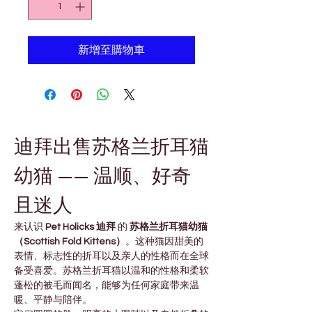
新增至購物車
迪拜出售苏格兰折耳猫
幼猫 —— 温顺、好奇
且迷人
来认识 
Pet Holicks 迪拜
 的 
苏格兰折耳猫幼猫
（Scottish Fold Kittens）
。这种猫因甜美的
表情、标志性的折耳以及亲人的性格而在全球
备受喜爱。苏格兰折耳猫以温和的性格和柔软
蓬松的被毛而闻名，能够为任何家庭带来温
暖、平静与陪伴。