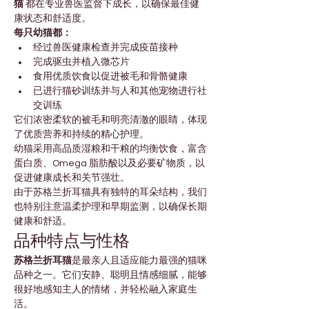
猫
 都在专业兽医监督下成长，以确保最佳健
康状态和舒适度。
每只幼猫都：
经过兽医健康检查并完成疫苗接种
完成驱虫并植入微芯片
食用优质饮食以促进被毛和骨骼健康
已进行猫砂训练并与人和其他宠物进行社
交训练
它们浓密柔软的被毛和明亮清澈的眼睛，体现
了优质营养和持续的精心护理。
幼猫采用高品质湿粮和干粮的均衡饮食，富含
蛋白质、Omega 脂肪酸以及必要矿物质，以
促进健康成长和关节强壮。
由于苏格兰折耳猫具有独特的耳朵结构，我们
也特别注意温柔护理和早期监测，以确保长期
健康和舒适。
品种特点与性格
苏格兰折耳猫
是最亲人且适应能力最强的猫咪
品种之一。它们安静、聪明且情感细腻，能够
很好地感知主人的情绪，并轻松融入家庭生
活。