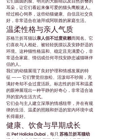

Γ
它们圆圆的脸、明亮的大眼睛以及自然折叠的
耳朵，让它们看起来像可爱的猫头鹰般迷人。
经过精心饲养，这些幼猫健康、自信且社交良
好，非常适合在迪拜或阿联酋的家庭生活。
温柔性格与亲人气质
苏格兰折耳猫以
亲人但不过度依赖
而闻名。它
们喜欢与人相处、被轻轻抚摸以及安静舒适的
环境。这种猫性格温和、稳定且充满爱心，非
常适合家庭、情侣或任何寻找安静忠诚猫咪伴
侣的人。
我们的幼猫展现了良好护理和情感发展的特
征 —— 它们警觉但放松、活泼却不吵闹，充
满好奇却不会过度活跃。标志性的折耳和温柔
的眼神展现出一种平静的好奇心，非常适合迪
拜的室内生活方式。
它们会与主人建立深厚的情感纽带，并在有规
律的生活、温柔的照顾和舒适的室内环境中成
长得最好。
健康、饮食与早期成长
在 
Pet Holicks Dubai
，每只 
苏格兰折耳猫幼