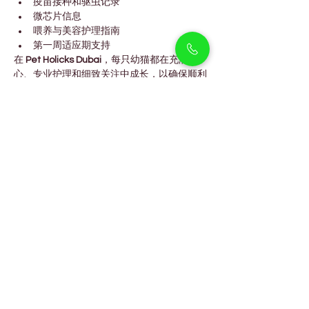
疫苗接种和驱虫记录
微芯片信息
喂养与美容护理指南
第一周适应期支持
在 
Pet Holicks Dubai
，每只幼猫都在充满爱
心、专业护理和细致关注中成长，以确保顺利
进入新家庭。
常见问题
苏格兰折耳猫适合迪拜公寓生活
吗？
是的。它们性格温和、安静且适应能力强，非
常适合公寓生活。
折耳需要特别护理吗？
只需在美容护理时轻轻清洁耳朵即可，护理非
常简单。
它们能和其他宠物或孩子相处
吗？
当然可以。它们温柔、亲人，是非常适合家庭
的猫咪。