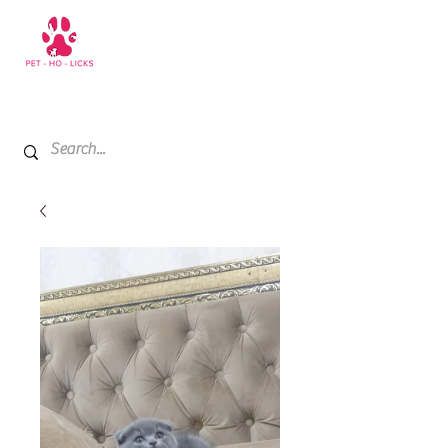
+971 52 811 1169
My Cart