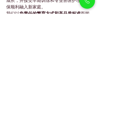
成长，并接受早期训练和专业兽医护理，以确
保顺利融入新家庭。
我们以
负责任的繁育方式和高品质标准
而闻
名，帮助迪拜各地的家庭找到理想的宠物伙
伴。
如果你喜欢亲人又友好的犬种，你也可以了解
我们的 
Samoyed Puppies（萨摩耶幼犬）
 或 
Golden Retriever Puppies（金毛幼犬）
，它
们同样是非常适合家庭的犬种。
FAQs
西伯利亚哈士奇适合作为家庭犬
吗？
是的。它们亲人、忠诚，并且非常适合与孩子
和其他宠物一起生活。
哈士奇可以在迪拜生活吗？
可以。只要生活在有空调的室内环境，并定期
梳理被毛即可。
哈士奇容易训练吗？
它们很聪明，但需要持续且积极的训练方式。