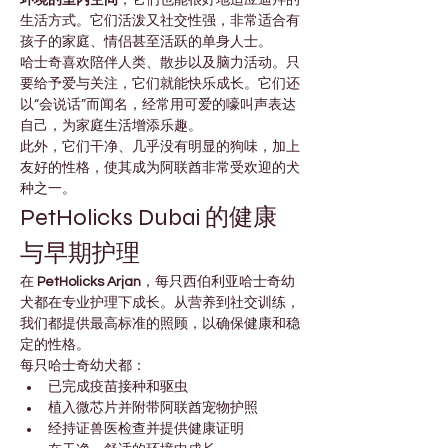

Γ
环境的室内空间
，它们也能很好地适应迪拜的
生活方式。它们活泼又社交性强，非常适合有
孩子的家庭、情侣甚至活跃的单身人士。
哈士奇喜欢陪伴人类、散步以及脑力活动。只
要给予爱与关注，它们就能快乐成长。它们还
以“会说话”而闻名，经常用可爱的嚎叫声表达
自己，为家庭生活增添乐趣。
此外，它们干净、几乎没有明显的狗味，加上
友好的性格，使其成为阿联酋非常受欢迎的犬
种之一。
PetHolicks Dubai 的健康
与早期护理
在 
PetHolicks Arjan
，每只西伯利亚哈士奇幼
犬都在专业护理下成长。从营养到社交训练，
我们都提供最高标准的照顾，以确保健康和稳
定的性格。
每只哈士奇幼犬都：
已完成疫苗接种和驱虫
植入微芯片并附带阿联酋宠物护照
经持证兽医检查并提供健康证明