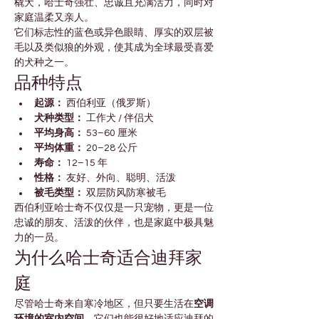
橇犬，哈士奇强壮、忠诚且充满活力，同时对
家庭温柔又亲人。
它们标志性的蓝色或异色眼睛、厚实的双层被
毛以及类似狼的外观，使其成为全球最受喜爱
的犬种之一。
品种特点
起源：
 西伯利亚（俄罗斯）
犬种类型：
 工作犬 / 伴侣犬
平均身高：
 53–60 厘米
平均体重：
 20–28 公斤
寿命：
 12–15 年
性格：
 友好、外向、聪明、活泼
被毛类型：
 双层防风防寒被毛
西伯利亚哈士奇不仅仅是一只宠物，更是一位
忠诚的朋友、活泼的伙伴，也是家庭中极具魅
力的一员。
为什么哈士奇适合迪拜家
庭
尽管哈士奇来自寒冷地区，但只要生活在
空调