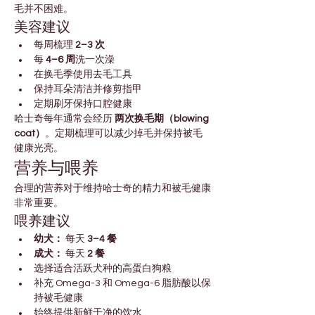
毛并不困难。
美容建议
每周梳理 
2–3 次
每 
4–6 周
洗一次澡
在换毛季使用去毛工具
保持耳朵清洁并修剪指甲
定期刷牙保持口腔健康
哈士奇每年通常会经历 
两次换毛期（blowing 
coat）
。定期梳理可以减少掉毛并保持被毛
健康光亮。
营养与喂养
合理的营养对于维持哈士奇的精力和被毛健康
非常重要。
喂养建议
幼犬：
 每天 
3–4 餐
成犬：
 每天 
2 餐
选择适合活跃犬种的高蛋白狗粮
补充 Omega-3 和 Omega-6 脂肪酸以保
持被毛健康
始终提供新鲜干净的饮水