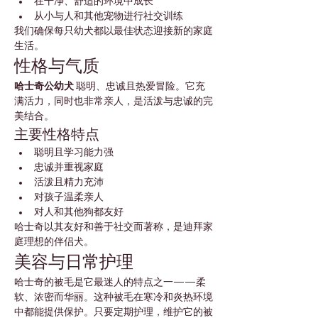
在干净、舒适的环境中成长
从小与人和其他宠物进行社交训练
我们确保每只幼犬都以最佳状态迎接新的家庭
生活。
性格与气质
哈士奇公幼犬
 聪明、忠诚且热爱冒险。它充
满活力，同时也非常亲人，是活泼与忠诚的完
美结合。
主要性格特点
聪明且学习能力强
忠诚并重视家庭
活泼且精力充沛
对孩子温柔亲人
对人和其他狗都友好
哈士奇以其友好和善于社交而著称，是迪拜家
庭理想的伴侣犬。
美容与日常护理
哈士奇的被毛是它最迷人的特点之一——柔
软、浓密而华丽。这种被毛在寒冷和炎热环境
中都能提供保护。只要定期护理，维护它的被