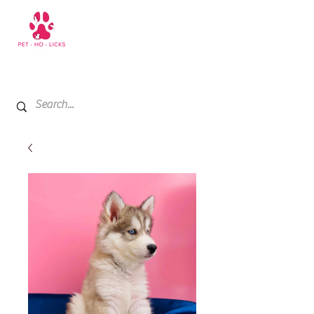
+971 52 811 1169
My Cart