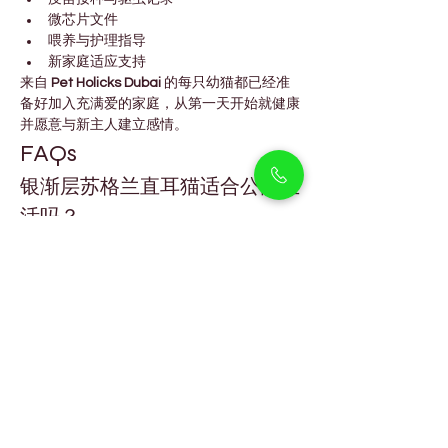
微芯片文件
喂养与护理指导
新家庭适应支持
来自 
Pet Holicks Dubai
 的每只幼猫都已经准
备好加入充满爱的家庭，从第一天开始就健康
并愿意与新主人建立感情。
FAQs
银渐层苏格兰直耳猫适合公寓生
活吗？
是的。它们安静、温和且适应能力强，非常适
合迪拜公寓生活。
我应该多久给苏格兰直耳猫梳理
一次毛发？
每周轻柔梳理 
1–2 次
 即可保持银色毛发的光
泽并防止打结。
它们对孩子和其他宠物友好吗？
当然。它们天生社交性强且温柔，是家庭非常
理想的宠物。