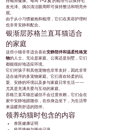
持顺滑健康。每周 
1–2 次
 的梳理可以保持毛
发光泽。偶尔清洁眼周即可保持整洁和明亮外
观。
由于从小习惯被抱和梳理，它们在美容护理时
也非常安静和配合。
银渐层苏格兰直耳猫适合
的家庭
这些小猫非常适合喜欢
安静陪伴和温柔性格宠
物
的人士。无论是家庭、公寓还是别墅，它们
都能很好地适应环境。
它们对孩子和其他宠物也非常友好，因此非常
适合迪拜的多宠物家庭。它们喜欢轻柔的玩
耍、安静的环境以及参与家庭日常生活——
尤其是充满关爱与互动的家庭。
苏格兰直耳猫忠诚但不会过度依赖，它们会在
家中安静地跟随你，在你身边坐下，为生活带
来温暖而舒适的陪伴。
领养幼猫时包含的内容
兽医健康证明
疫苗接种与驱虫记录