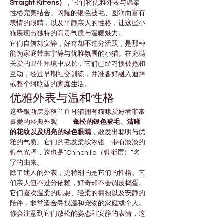
Straight Kittens）
，它们将优雅外表与温柔
性格完美结合。闪耀的银色被毛、圆润而富有
表情的眼睛，以及平静亲人的性格，让这些小
猫展现出独特的高贵气质与温暖魅力。
它们自信却安静，好奇却不过分活跃，是那种
能为家庭带来宁静与优雅氛围的小猫。在充满
关爱的卫生环境中成长，它们已经习惯被抱和
互动，经过早期社交训练，并准备好融入迪拜
或整个阿联酋的家庭生活。
优雅外表与温和性格
这些银渐层苏格兰直耳猫拥有猫咪爱好者非常
喜爱的经典外观——
蓬松的银色被毛、清晰
的花纹以及明亮的绿色眼睛
，散发出聪明与优
雅的气质。它们的毛发柔软浓密，带有淡淡的
银色光泽，这也是“Chinchilla（银渐层）”名
字的由来。
除了迷人的外表，更特别的是它们的性格。它
们亲人但不过分依赖，好奇却不会调皮捣蛋。
它们喜欢温柔的玩耍、轻柔的拥抱以及安静的
陪伴，非常适合寻找温和宠物的家庭或个人。
你会注意到它们放松的姿态和安静的表情，这