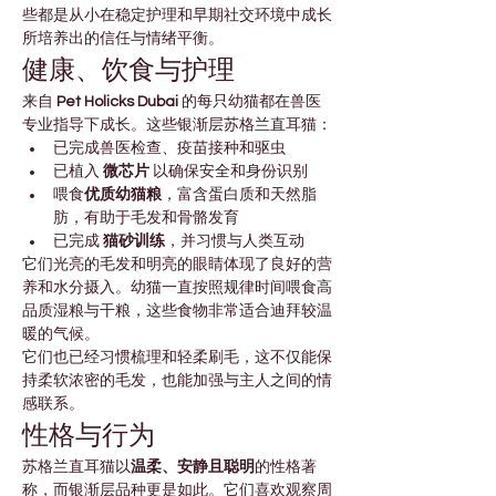

Γ
些都是从小在稳定护理和早期社交环境中成长
所培养出的信任与情绪平衡。
健康、饮食与护理
来自 
Pet Holicks Dubai
 的每只幼猫都在兽医
专业指导下成长。这些银渐层苏格兰直耳猫：
已完成兽医检查、疫苗接种和驱虫
已植入 
微芯片
 以确保安全和身份识别
喂食
优质幼猫粮
，富含蛋白质和天然脂
肪，有助于毛发和骨骼发育
已完成 
猫砂训练
，并习惯与人类互动
它们光亮的毛发和明亮的眼睛体现了良好的营
养和水分摄入。幼猫一直按照规律时间喂食高
品质湿粮与干粮，这些食物非常适合迪拜较温
暖的气候。
它们也已经习惯梳理和轻柔刷毛，这不仅能保
持柔软浓密的毛发，也能加强与主人之间的情
感联系。
性格与行为
苏格兰直耳猫以
温柔、安静且聪明
的性格著
称，而银渐层品种更是如此。它们喜欢观察周