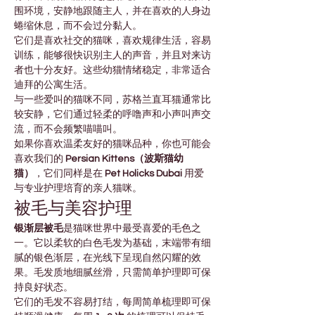
围环境，安静地跟随主人，并在喜欢的人身边
蜷缩休息，而不会过分黏人。
它们是喜欢社交的猫咪，喜欢规律生活，容易
训练，能够很快识别主人的声音，并且对来访
者也十分友好。这些幼猫情绪稳定，非常适合
迪拜的公寓生活。
与一些爱叫的猫咪不同，苏格兰直耳猫通常比
较安静，它们通过轻柔的呼噜声和小声叫声交
流，而不会频繁喵喵叫。
如果你喜欢温柔友好的猫咪品种，你也可能会
喜欢我们的 
Persian Kittens（波斯猫幼
猫）
，它们同样是在 
Pet Holicks Dubai
 用爱
与专业护理培育的亲人猫咪。
被毛与美容护理
银渐层被毛
是猫咪世界中最受喜爱的毛色之
一。它以柔软的白色毛发为基础，末端带有细
腻的银色渐层，在光线下呈现自然闪耀的效
果。毛发质地细腻丝滑，只需简单护理即可保
持良好状态。
它们的毛发不容易打结，每周简单梳理即可保