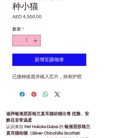
种小猫
AED 4,500.00
價
格
數量
*
新增至購物車
已接种疫苗并植入芯片，持有护照
迪拜银渐层苏格兰直耳猫幼猫出售 优雅、安
静且非常温柔
认识来自 
Pet Holicks Dubai
 的 
银渐层苏格兰
直耳猫幼猫（Silver Chinchilla Scottish 