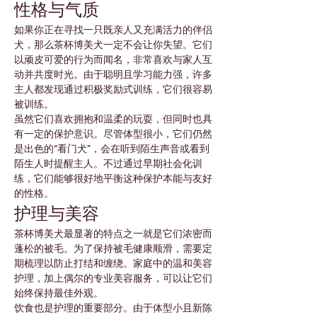

Γ
性格与气质
如果你正在寻找一只既亲人又充满活力的伴侣
犬，那么茶杯博美犬一定不会让你失望。它们
以顽皮可爱的行为而闻名，非常喜欢与家人互
动并共度时光。由于聪明且学习能力强，许多
主人都发现通过积极奖励式训练，它们很容易
被训练。
虽然它们喜欢拥抱和温柔的玩耍，但同时也具
有一定的保护意识。尽管体型很小，它们仍然
是出色的“看门犬”，会在听到陌生声音或看到
陌生人时提醒主人。不过通过早期社会化训
练，它们能够很好地平衡这种保护本能与友好
的性格。
护理与美容
茶杯博美犬最显著的特点之一就是它们浓密而
蓬松的被毛。为了保持被毛健康顺滑，需要定
期梳理以防止打结和缠绕。家庭中的温和美容
护理，加上偶尔的专业美容服务，可以让它们
始终保持最佳外观。
饮食也是护理的重要部分。由于体型小且新陈