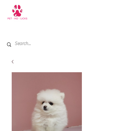
+971 52 811 1169
My Cart