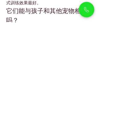
式训练效果最好。
它们能与孩子和其他宠物相处
吗？
可以，它们通常能与孩子和其他宠物相处良
好，但由于体型较小，建议在互动时进行适当
的监督。
我应该多久给茶杯博美犬梳理一
次毛发？
每周梳理几次是理想的，同时定期进行专业美
容护理以保持被毛健康。
它们与普通博美犬有什么不同？
茶杯博美犬体型更小，但仍然拥有普通博美犬
相同的蓬松被毛、活泼性格和亲人的天性。
Petholicks