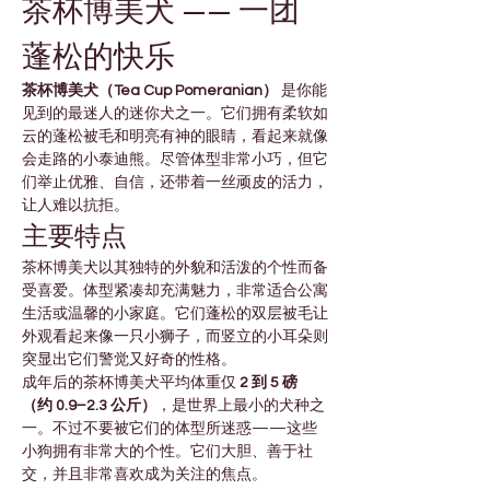
茶杯博美犬 —— 一团
蓬松的快乐
茶杯博美犬（Tea Cup Pomeranian）
 是你能
见到的最迷人的迷你犬之一。它们拥有柔软如
云的蓬松被毛和明亮有神的眼睛，看起来就像
会走路的小泰迪熊。尽管体型非常小巧，但它
们举止优雅、自信，还带着一丝顽皮的活力，
让人难以抗拒。
主要特点
茶杯博美犬以其独特的外貌和活泼的个性而备
受喜爱。体型紧凑却充满魅力，非常适合公寓
生活或温馨的小家庭。它们蓬松的双层被毛让
外观看起来像一只小狮子，而竖立的小耳朵则
突显出它们警觉又好奇的性格。
成年后的茶杯博美犬平均体重仅 
2 到 5 磅
（约 0.9–2.3 公斤）
，是世界上最小的犬种之
一。不过不要被它们的体型所迷惑——这些
小狗拥有非常大的个性。它们大胆、善于社
交，并且非常喜欢成为关注的焦点。