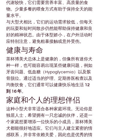
代谢较快，它们需要营养丰富、高质量的食
物。少量多餐的喂食方式有助于保持全天的能
量水平。
与大型犬相比，它们的运动需求较低，但每天
的玩耍和短时间散步仍然能帮助保持健康和良
好的精神状态。由于体型娇小，在户外活动时
应特别注意，避免粗暴接触或意外受伤。
健康与寿命
茶杯博美犬总体上是健康的，但像所有迷你犬
种一样，也可能容易出现某些健康问题，例如
牙齿问题、低血糖（Hypoglycemia）以及髌
骨脱位。通过适当的护理、定期兽医检查以及
均衡饮食，它们通常可以健康快乐地生活 
12 
到 16 年
。
家庭和个人的理想伴侣
这种小型犬非常适合各种家庭环境。无论你是
独居人士，希望拥有一只忠诚的伙伴，还是一
个家庭想要增添一位快乐的小成员，茶杯博美
犬都能很好地适应。它们与主人建立紧密的情
感联系，并非常依赖关爱，因此也是优秀的情