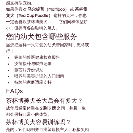
感支持型宠物。
如果你喜欢 
马尔提普（Maltipoo）
 或 
茶杯贵
宾犬（Tea Cup Poodle）
 这样的犬种，你也
一定会喜欢茶杯博美犬 —— 它们同样体型娇
小，但拥有各自独特的魅力。
您的幼犬包含哪些服务
当您把这样一只可爱的幼犬带回家时，您将获
得：
完整的兽医健康检查报告
疫苗接种与驱虫记录
微芯片身份识别
喂养与美容护理的入门指南
持续的家庭适应支持
FAQs
茶杯博美犬长大后会有多大？
成年后通常体重在 
2 到 5 磅
 之间，并且一生
都会保持非常小的体型。
茶杯博美犬容易训练吗？
是的，它们聪明并且渴望取悦主人。积极奖励