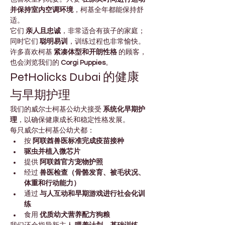
并保持室内空调环境
，柯基全年都能保持舒
适。
它们 
亲人且忠诚
，非常适合有孩子的家庭；
同时它们 
聪明易训
，训练过程也非常愉快。
许多喜欢柯基 
紧凑体型和开朗性格
 的顾客，
也会浏览我们的 
Corgi Puppies
。
PetHolicks Dubai 的健康
与早期护理
我们的威尔士柯基公幼犬接受 
系统化早期护
理
，以确保健康成长和稳定性格发展。
每只威尔士柯基公幼犬都：
按 
阿联酋兽医标准完成疫苗接种
驱虫并植入微芯片
提供 
阿联酋官方宠物护照
经过 
兽医检查（骨骼发育、被毛状况、
体重和行动能力）
通过 
与人互动和早期游戏进行社会化训
练
食用 
优质幼犬营养配方狗粮