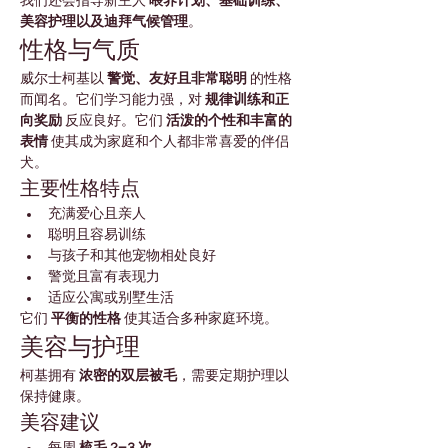
我们还会指导新主人 
喂养计划、基础训练、
美容护理以及迪拜气候管理
。
性格与气质
威尔士柯基以 
警觉、友好且非常聪明
 的性格
而闻名。它们学习能力强，对 
规律训练和正
向奖励
 反应良好。它们 
活泼的个性和丰富的
表情
 使其成为家庭和个人都非常喜爱的伴侣
犬。
主要性格特点
充满爱心且亲人
聪明且容易训练
与孩子和其他宠物相处良好
警觉且富有表现力
适应公寓或别墅生活
它们 
平衡的性格
 使其适合多种家庭环境。
美容与护理
柯基拥有 
浓密的双层被毛
，需要定期护理以
保持健康。
美容建议
每周 
梳毛 2–3 次