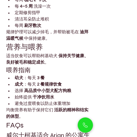
每 
4–5 周
 洗澡一次
定期修剪指甲
清洁耳朵防止堆积
每周 
刷牙数次
规律护理可以减少掉毛，并帮助被毛在 
迪拜
温暖气候
 中保持健康。
营养与喂养
适当饮食可以帮助柯基幼犬 
保持关节健康、
良好被毛和稳定成长
。
喂养指南
幼犬
：每天 
3 餐
成犬
：每天 
2 餐规律饮食
选择 
高品质中小型犬配方狗粮
始终提供 
干净饮用水
避免过度喂食以防止体重增加
均衡营养有助于保持它们 
活跃的精神和结实
的体型
。
FAQs
威尔士柯基适合 Arjan 的公寓生