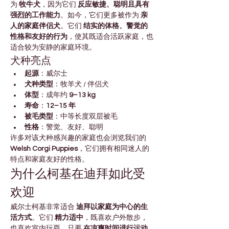

Γ
为 
牧牛犬
，因为它们 
反应敏捷、聪明且具有
强烈的工作能力
。如今，它们更多被作为 
亲
人的家庭伴侣犬
。它们 
结实的体格、警觉的
性格和友好的行为
，使其既适合活跃家庭，也
适合较为安静的家庭环境。
犬种亮点
起源
：威尔士
犬种类型
：牧羊犬 / 伴侣犬
体型
：成年约 
9–13 kg
寿命
：
12–15 年
被毛类型
：中等长度双层被毛
性格
：警觉、友好、聪明
许多对该犬种感兴趣的家庭也会浏览我们的 
Welsh Corgi Puppies
，它们拥有相同迷人的
特点和家庭友好的性格。
为什么柯基在迪拜如此受
欢迎
威尔士柯基非常适合 
迪拜以家庭为中心的生
活方式
。它们 
精力适中
，既喜欢户外散步，
也喜欢室内玩耍。只要 
在凉爽时间进行运动