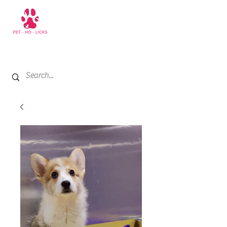
+971 52 811 1169
My Cart