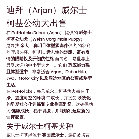
迪拜（Arjan）威尔士
柯基公幼犬出售
在 
PetHolicks Dubai（Arjan）
 提供的 
威尔士
柯基公幼犬（Welsh Corgi Male Puppy）
，
是寻找 
亲人、聪明且体型紧凑伴侣犬
 的家庭
的理想选择。柯基以 
标志性的短腿、富有表
情的眼睛以及开朗的性格
 而闻名，是世界上
最受欢迎的中小型犬之一。它们 
适应能力强
且体型适中
，非常适合 
Arjan、Dubai Hills、
JVC、Motor City 以及周边地区的公寓或别墅
生活
。
在 
PetHolicks
，每只威尔士柯基幼犬都在 
干
净、温度可控的环境
 中成长，并接受 
系统化
的早期社会化训练和专业兽医监督
。这确保幼
犬 
健康成长、易于训练，并能顺利适应新的
迪拜家庭
。
关于威尔士柯基犬种
威尔士柯基起源于 
英国威尔士
，最初被培育