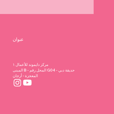
عنوان
مركز دايموند للأعمال ١
المبنى B - المحل رقم G04 - حديقة دبي
المعجزة - أرجان