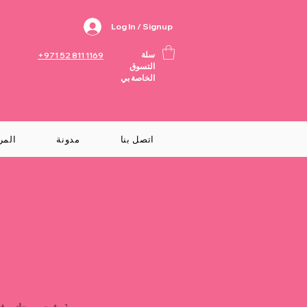
Log In / Signup
سلة
+971 52 811 1169
التسوق
الخاصة بي
اتصل بنا
مدونة
المر