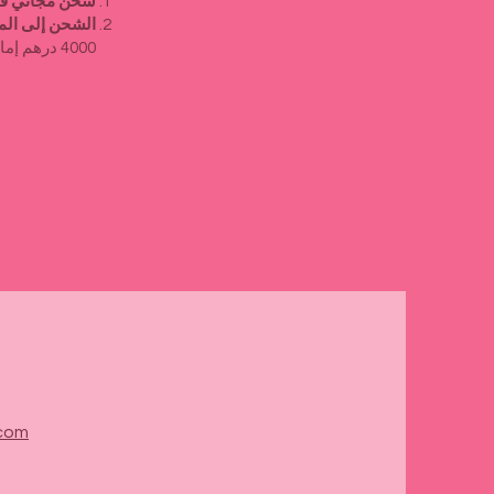
Γ
شحن مجاني في ا
الشحن إلى المم
4000 درهم إماراتي لتغطية تكاليف الشحن.
.com