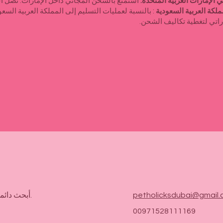

ي داخل الإمارات. تصل الطلبات عادةً خلال 3-7 أيام عمل.
شحن مجاني في الإمارات ال
ملكة العربية السعودية، ستتم إضافة رسوم ثابتة قدرها
الشحن إلى المملكة ال
أبحث دائماً عن فرص جديدة ومثيرة. تواصل معي.
petholicksdubai@gmail
00971528111169