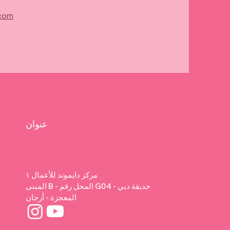
.com
عنوان
مركز دايموند للأعمال ١
المبنى B - المحل رقم G04 - حديقة دبي
المعجزة - أرجان