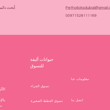
Petholicksdubai@gmail
أبحث دائماً عن فرص جديدة ومثيرة. تواصل معي.
00971528111169
حيوانات أليفة
للتسوق
معلومات عنا
تسوق الجراء
الأل
بالإ
اتصل بنا
تسوق القطط الصغيرة
بقاء صديقك المفضل نظيفًا ويشعر بالراحة والتدليل.