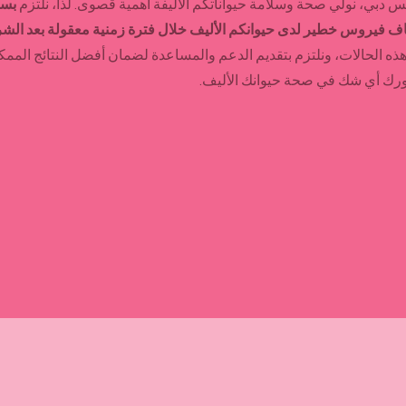

إلا
في بيت هوليكس دبي، نولي صحة وسلامة حيواناتكم الأليفة أهمية قصو
 حال اكتشاف فيروس خطير لدى حيوانكم الأليف خلال فترة زمنية معقول
ديم الدعم والمساعدة لضمان أفضل النتائج الممكنة لصحة حيوانك الأليف.
بنا فورًا إذا ساورك أي شك في صحة ح