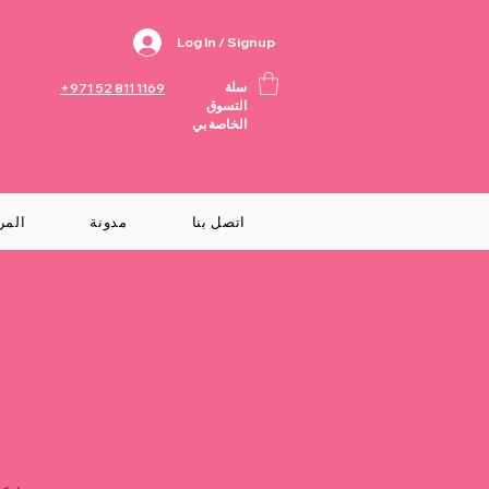
Log In / Signup
سلة
+971 52 811 1169
التسوق
الخاصة بي
اتصل بنا
مدونة
المر