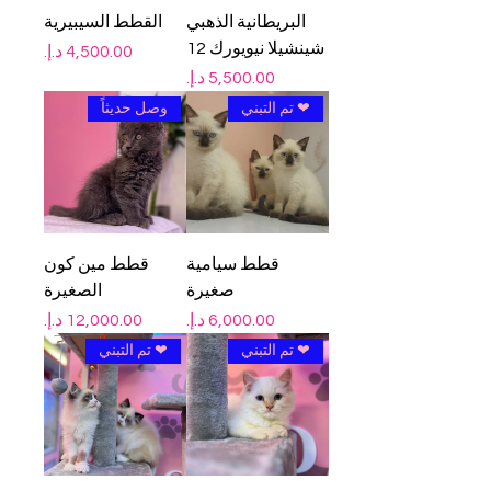
البريطانية الذهبي
القطط السيبيرية
شينشيلا نيويورك 12
السعر
السعر
❤ تم التبني
وصل حديثاً
قطط سيامية
قطط مين كون
صغيرة
الصغيرة
السعر
السعر
❤ تم التبني
❤ تم التبني