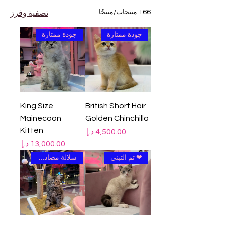
166 منتجات/منتجًا
تصفية وفرز
جودة ممتازة
جودة ممتازة
King Size
British Short Hair
Mainecoon
Golden Chinchilla
Kitten
السعر
السعر
❤ تم التبني
سلالة مضادة للحساسية