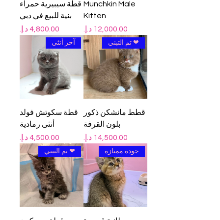
Munchkin Male
قطة سيبيرية حمراء
Kitten
بنية للبيع في دبي
السعر
السعر
❤ تم التبني
آخر أنثى
قطط مانشكن ذكور
قطة سكوتش فولد
بلون القرفة
أنثى رمادية
السعر
السعر
جودة ممتازة
❤ تم التبني