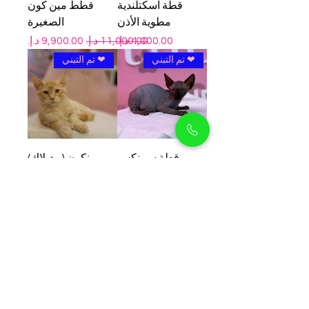
قطة اسكتلندية
قطط مين كون
مطوية الأذن
الصغيرة
السعر
سعر عادي
سعر البيع
❤ تم التبني
❤ تم التبني
قطة سبينكس
مينكون (بوديلاك)
صغيرة
السعر
السعر
اكتشاف نادر
نسب WCF