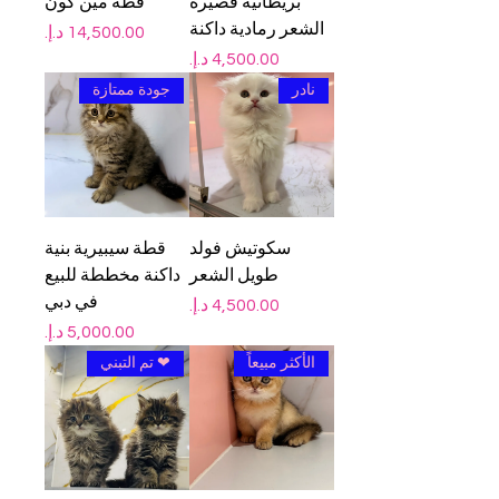

Γ
قطة مين كون
بريطانية قصيرة
الشعر رمادية داكنة
السعر
السعر
جودة ممتازة
نادر
قطة سيبيرية بنية
سكوتيش فولد
داكنة مخططة للبيع
طويل الشعر
في دبي
السعر
السعر
❤ تم التبني
الأكثر مبيعاً