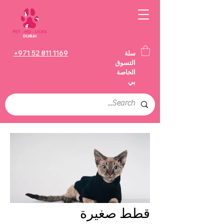
سلة
+971 52 811 1169
التسوق
الخاصة
بي
قطط صغيرة