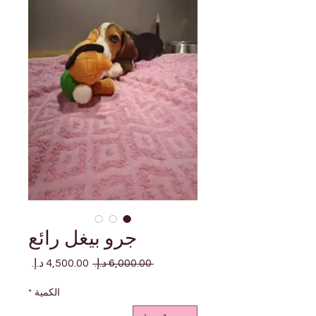
جرو بيغل رائع
سعر
سعر
 ‏6,000.00 د.إ.‏ 
عادي
البيع
الكمية
*