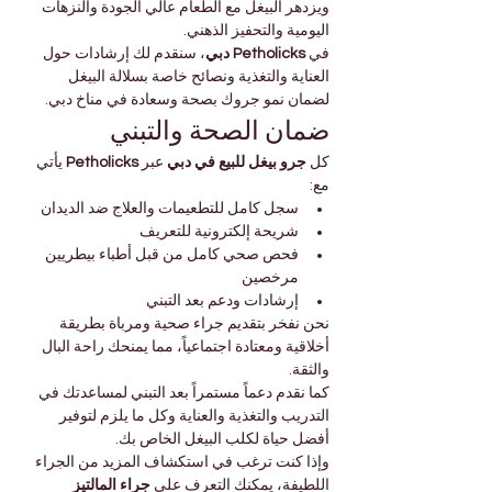
ويزدهر البيغل مع الطعام عالي الجودة والنزهات 
اليومية والتحفيز الذهني.
في 
Petholicks دبي
، سنقدم لك إرشادات حول 
العناية والتغذية ونصائح خاصة بسلالة البيغل 
لضمان نمو جروك بصحة وسعادة في مناخ دبي.
ضمان الصحة والتبني
كل 
جرو بيغل للبيع في دبي
 عبر 
Petholicks
 يأتي 
مع:
سجل كامل للتطعيمات والعلاج ضد الديدان
شريحة إلكترونية للتعريف
فحص صحي كامل من قبل أطباء بيطريين 
مرخصين
إرشادات ودعم بعد التبني
نحن نفخر بتقديم جراء صحية ومرباة بطريقة 
أخلاقية ومعتادة اجتماعياً، مما يمنحك راحة البال 
والثقة.
كما نقدم دعماً مستمراً بعد التبني لمساعدتك في 
التدريب والتغذية والعناية وكل ما يلزم لتوفير 
أفضل حياة لكلب البيغل الخاص بك.
وإذا كنت ترغب في استكشاف المزيد من الجراء 
اللطيفة، يمكنك التعرف على 
جراء المالتيز 