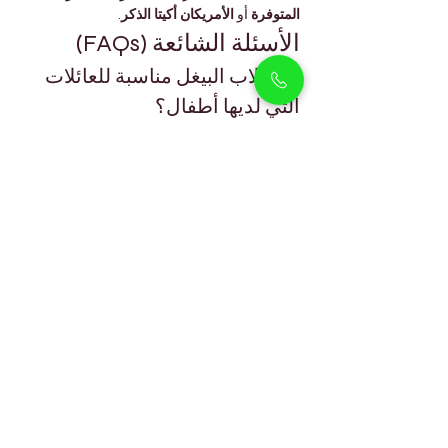
المتوفرة
 أو 
الأمريكان أكيتا الذكر
.
الأسئلة الشائعة (FAQs)
هل كلاب البيغل مناسبة للعائلات 
التي لديها أطفال؟
نعم، فهي ودودة للغاية ولطيفة ومرحة، مما يجعلها 
مثالية للعائلات التي لديها أطفال.
هل تحتاج كلاب البيغل إلى الكثير 
من التمارين؟
تستمتع بالمشي اليومي ووقت اللعب، لكنها ليست 
كثيرة المطالب.
هل من السهل تدريب البيغل؟
نعم، خاصة عند استخدام التعزيز الإيجابي والالتزام 
بالتدريب.
هل البيغل مناسب للعيش في 
الشقق في دبي؟
نعم، بشرط حصوله على التمارين اليومية والتحفيز 
الذهني.