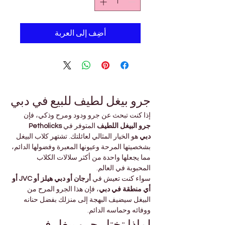
أضِف إلى العربة
جرو بيغل لطيف للبيع في دبي
إذا كنت تبحث عن جرو ودود ومرح وذكي، فإن 
جرو البيغل اللطيف
 المتوفر في 
Petholicks 
دبي
 هو الخيار المثالي لعائلتك. تشتهر كلاب البيغل 
بشخصيتها المرحة وعيونها المعبرة وفضولها الدائم، 
مما يجعلها واحدة من أكثر سلالات الكلاب 
المحبوبة في العالم.
سواء كنت تعيش في 
أرجان أو دبي هيلز أو JVC أو 
أي منطقة في دبي
، فإن هذا الجرو المرح من 
البيغل سيضيف البهجة إلى منزلك بفضل حنانه 
ووفائه وحماسه الدائم.
لماذا تختار جرو بيغل في 