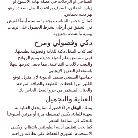
الصباحي أو الرحلات في عطلة نهاية الأسبوع أو 
زيارة الحدائق، فسوف يرافقك البيغل بسعادة وهو 
يهز ذيله بحماس.
كما أن حجمها المناسب يجعلها مناسبة أيضاً للعيش 
في الشقق في 
أرجان
 بشرط الحصول على نزهات 
يومية وأنشطة تحفيزية.
ذكي وفضولي ومرح
تُعد كلاب البيغل ذكية للغاية وفضولية بطبيعتها. 
فهي تستمتع بتعلم أشياء جديدة وتتبع الروائح 
واللعب بالألعاب التفاعلية، مما يجعل تدريبها سهلاً 
باستخدام التعزيز الإيجابي.
حماسها الطبيعي يضيف الحيوية لأي منزل. توقع 
الكثير من اللحظات اللطيفة والطاقة المرحة 
والحنان المستمر من جرو البيغل الخاص بك.
العناية والتجميل
يمتلك 
البيغل
 فراءً قصيراً، مما يجعل العناية به 
سهلة للغاية. يكفي تمشيطه مرة أو مرتين أسبوعياً 
للتحكم في تساقط الشعر.
كما يجب تنظيف أذنيه الطويلتين بانتظام، ويكفي 
الاستحمام الشهري للحفاظ على نظافته وراحته. 