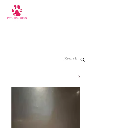
سلة
+971 52 811 1169
التسوق
الخاصة
بي