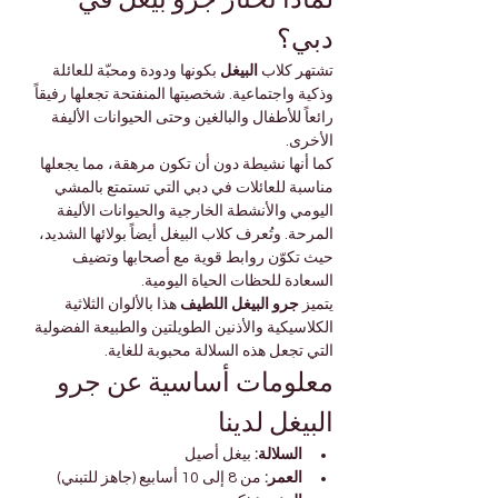

Γ
دبي؟
 بكونها ودودة ومحبّة للعائلة 
البيغل
تشتهر كلاب 
وذكية واجتماعية. شخصيتها المنفتحة تجعلها رفيقاً 
رائعاً للأطفال والبالغين وحتى الحيوانات الأليفة 
الأخرى.
كما أنها نشيطة دون أن تكون مرهقة، مما يجعلها 
مناسبة للعائلات في دبي التي تستمتع بالمشي 
اليومي والأنشطة الخارجية والحيوانات الأليفة 
المرحة. وتُعرف كلاب البيغل أيضاً بولائها الشديد، 
حيث تكوّن روابط قوية مع أصحابها وتضيف 
السعادة للحظات الحياة اليومية.
 هذا بالألوان الثلاثية 
جرو البيغل اللطيف
يتميز 
الكلاسيكية والأذنين الطويلتين والطبيعة الفضولية 
التي تجعل هذه السلالة محبوبة للغاية.
معلومات أساسية عن جرو 
البيغل لدينا
 بيغل أصيل
السلالة:
 من 8 إلى 10 أسابيع (جاهز للتبني)
العمر: