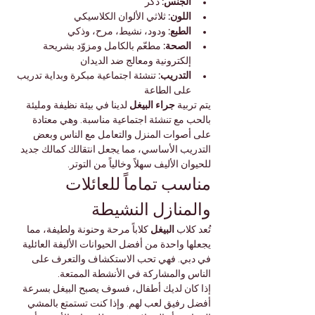
الجنس:
 ذكر
اللون:
 ثلاثي الألوان الكلاسيكي
الطبع:
 ودود، نشيط، مرح، وذكي
الصحة:
 مطعّم بالكامل ومزوّد بشريحة 
إلكترونية ومعالج ضد الديدان
التدريب:
 تنشئة اجتماعية مبكرة وبداية تدريب 
على الطاعة
يتم تربية 
جراء البيغل
 لدينا في بيئة نظيفة ومليئة 
بالحب مع تنشئة اجتماعية مناسبة. وهي معتادة 
على أصوات المنزل والتعامل مع الناس وبعض 
التدريب الأساسي، مما يجعل انتقالك كمالك جديد 
للحيوان الأليف سهلاً وخالياً من التوتر.
مناسب تماماً للعائلات 
والمنازل النشيطة
تُعد كلاب 
البيغل
 كلاباً مرحة وحنونة ولطيفة، مما 
يجعلها واحدة من أفضل الحيوانات الأليفة العائلية 
في دبي. فهي تحب الاستكشاف والتعرف على 
الناس والمشاركة في الأنشطة الممتعة.
إذا كان لديك أطفال، فسوف يصبح البيغل بسرعة 
أفضل رفيق لعب لهم. وإذا كنت تستمتع بالمشي 