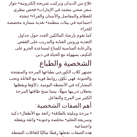
علاج من الديدان وتركيب شريحة إلكترونية• جواز 
سفر صحي معتمد في الإمارات• فحص بيطري 
للعظام والمفاصل والأسنان والفراء• تنشئة 
اجتماعية في بيئات منظمة• تغذية ممتازة مخصصة 
للجراء
كما نقوم بإرشاد المالكين الجدد حول جداول 
التغذية وروتين العناية والتدريب على القفص 
والرعاية المناسبة للمناخ لمساعدة الجرو على 
التكيف بسهولة مع الحياة في دبي.
الشخصية والطباع
تشتهر كلاب الكورجي بطباعها المرحة والمنفتحة 
والحنونة. فهي تكوّن روابط قوية مع العائلة وتحب 
المشاركة في الأنشطة اليومية. ذكاؤها ويقظتها 
يجعلان تدريبها سهلًا، بينما تمنح طاقتها المرحة 
الكثير من المرح والتفاعل.
أهم الصفات الشخصية:
• مرحة ومليئة بالطاقة• رائعة مع الأطفال• ذكية 
وسريعة التعلم• مخلصة وحنونة• واثقة ويقظة 
واجتماعية
هذه الصفات تجعلها رفيقًا مثاليًا للعائلات النشطة 