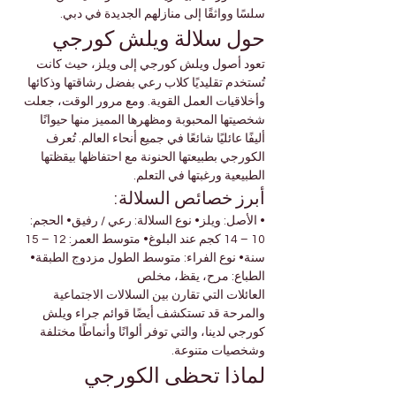

Γ
سلسًا وواثقًا إلى منازلهم الجديدة في دبي.
حول سلالة ويلش كورجي
تعود أصول ويلش كورجي إلى ويلز، حيث كانت 
تُستخدم تقليديًا كلاب رعي بفضل رشاقتها وذكائها 
وأخلاقيات العمل القوية. ومع مرور الوقت، جعلت 
شخصيتها المحبوبة ومظهرها المميز منها حيوانًا 
أليفًا عائليًا شائعًا في جميع أنحاء العالم. تُعرف 
الكورجي بطبيعتها الحنونة مع احتفاظها بيقظتها 
الطبيعية ورغبتها في التعلم.
أبرز خصائص السلالة:
• الأصل: ويلز• نوع السلالة: رعي / رفيق• الحجم: 
10 – 14 كجم عند البلوغ• متوسط العمر: 12 – 15 
سنة• نوع الفراء: متوسط الطول مزدوج الطبقة• 
الطباع: مرح، يقظ، مخلص
العائلات التي تقارن بين السلالات الاجتماعية 
والمرحة قد تستكشف أيضًا قوائم جراء ويلش 
كورجي لدينا، والتي توفر ألوانًا وأنماطًا مختلفة 
وشخصيات متنوعة.
لماذا تحظى الكورجي 