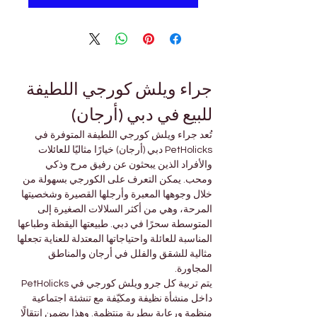
جراء ويلش كورجي اللطيفة 
للبيع في دبي (أرجان)
تُعد جراء ويلش كورجي اللطيفة المتوفرة في 
PetHolicks دبي (أرجان) خيارًا مثاليًا للعائلات 
والأفراد الذين يبحثون عن رفيق مرح وذكي 
ومحب. يمكن التعرف على الكورجي بسهولة من 
خلال وجوهها المعبرة وأرجلها القصيرة وشخصيتها 
المرحة، وهي من أكثر السلالات الصغيرة إلى 
المتوسطة سحرًا في دبي. طبيعتها اليقظة وطباعها 
المناسبة للعائلة واحتياجاتها المعتدلة للعناية تجعلها 
مثالية للشقق والفلل في أرجان والمناطق 
المجاورة.
يتم تربية كل جرو ويلش كورجي في PetHolicks 
داخل منشأة نظيفة ومكيّفة مع تنشئة اجتماعية 
منظمة ورعاية بيطرية منتظمة. وهذا يضمن انتقالًا 