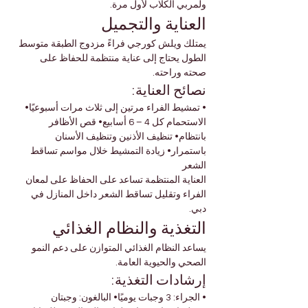
ولمربي الكلاب لأول مرة.
العناية والتجميل
يمتلك ويلش كورجي فراءً مزدوج الطبقة متوسط 
الطول يحتاج إلى عناية منتظمة للحفاظ على 
صحته وراحته.
نصائح العناية:
• تمشيط الفراء مرتين إلى ثلاث مرات أسبوعيًا• 
الاستحمام كل 4 – 6 أسابيع• قص الأظافر 
بانتظام• تنظيف الأذنين وتنظيف الأسنان 
باستمرار• زيادة التمشيط خلال مواسم تساقط 
الشعر
العناية المنتظمة تساعد على الحفاظ على لمعان 
الفراء وتقليل تساقط الشعر داخل المنازل في 
دبي.
التغذية والنظام الغذائي
يساعد النظام الغذائي المتوازن على دعم النمو 
الصحي والحيوية العامة.
إرشادات التغذية:
• الجراء: 3 وجبات يوميًا• البالغون: وجبتان 