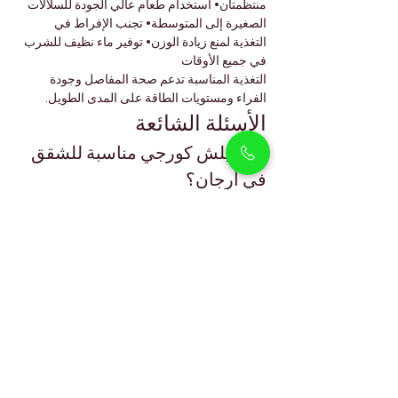
منتظمتان• استخدام طعام عالي الجودة للسلالات 
الصغيرة إلى المتوسطة• تجنب الإفراط في 
التغذية لمنع زيادة الوزن• توفير ماء نظيف للشرب 
في جميع الأوقات
التغذية المناسبة تدعم صحة المفاصل وجودة 
الفراء ومستويات الطاقة على المدى الطويل.
الأسئلة الشائعة
هل ويلش كورجي مناسبة للشقق 
في أرجان؟
نعم، فهي تتكيف جيدًا مع الشقق مع توفير 
التمارين اليومية واللعب داخل المنزل.
هل الكورجي مناسبة للأطفال؟
نعم، فهي ودودة ولطيفة وممتازة للعائلات التي 
لديها أطفال.
هل يتساقط شعر الكورجي؟
نعم، يتساقط شعرها بشكل معتدل وتستفيد من 
التمشيط المنتظم.
هل تستطيع الكورجي تحمل حرارة 