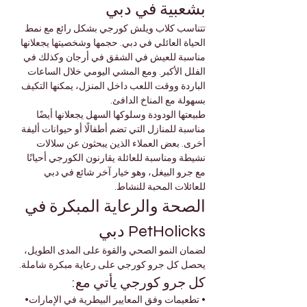
بشعبية في دبي
تتناسب كلاب ويلش كورجي بشكل رائع مع نمط 
الحياة العائلي في دبي. حجمها وشخصيتها يجعلانها 
مناسبة للعيش في الشقق في أرجان وكذلك في 
الفلل الأكبر. ومع المشي اليومي خلال الساعات 
الباردة ووقت اللعب داخل المنزل، يمكنها التكيف 
بسهولة مع المناخ الدافئ.
طبيعتها الودودة وسلوكها السهل يجعلانها أيضًا 
مناسبة للمنازل التي تضم أطفالًا أو حيوانات أليفة 
أخرى. بعض العملاء الذين يبحثون عن سلالات 
نشيطة ومناسبة للعائلة يقارنون الكورجي أحيانًا 
مع جرو البيغل، وهو خيار آخر شائع في دبي 
للعائلات المحبة للنشاط.
الصحة والرعاية المبكرة في 
PetHolicks دبي
لضمان النمو الصحي والقوة على المدى الطويل، 
يحصل كل جرو كورجي على رعاية مبكرة شاملة.
كل جرو كورجي يأتي مع:
• تطعيمات وفق المعايير البيطرية في الإمارات• 