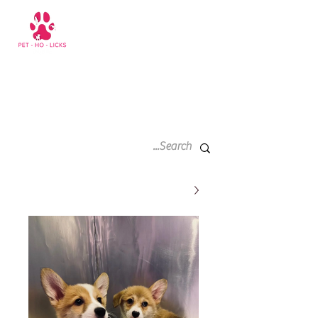
سلة
+971 52 811 1169
التسوق
الخاصة
بي