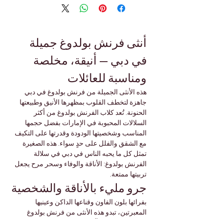
أنثى فرنش بولدوغ جميلة 
في دبي — أنيقة، مخلصة 
ومناسبة للعائلات
هذه الأنثى الجميلة من فرنش بولدوغ في دبي 
جاهزة لتخطف القلوب بمظهرها الأنيق وطبيعتها 
الحنونة. تُعد كلاب الفرنش بولدوغ من أكثر 
السلالات المحبوبة في الإمارات بفضل حجمها 
المناسب وشخصيتها الودودة وقدرتها على التكيف 
مع الشقق والفلل على حدٍ سواء. هذه الصغيرة 
تمثل كل ما يحبه الناس في دبي في سلالة 
الفرنش بولدوغ: الأناقة والوفاء وسحر مرح يجعل 
تربيتها ممتعة.
جرو مليء بالأناقة والشخصية
بفرائها بلون الفاون وقناعها الداكن وعينيها 
المعبرتين، تبدو هذه الأنثى من فرنش بولدوغ 