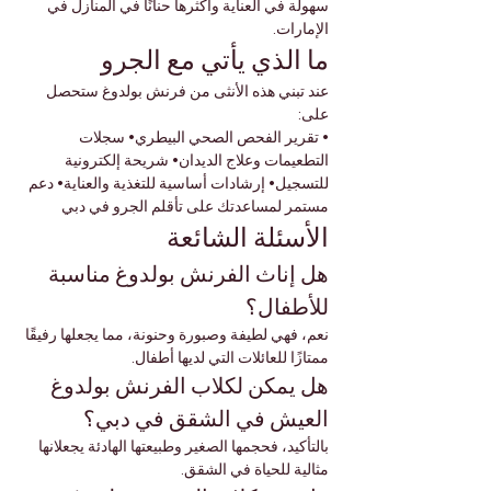
سهولة في العناية وأكثرها حنانًا في المنازل في 
الإمارات.
ما الذي يأتي مع الجرو
عند تبني هذه الأنثى من فرنش بولدوغ ستحصل 
على:
• تقرير الفحص الصحي البيطري• سجلات 
التطعيمات وعلاج الديدان• شريحة إلكترونية 
للتسجيل• إرشادات أساسية للتغذية والعناية• دعم 
مستمر لمساعدتك على تأقلم الجرو في دبي
الأسئلة الشائعة
هل إناث الفرنش بولدوغ مناسبة 
للأطفال؟
نعم، فهي لطيفة وصبورة وحنونة، مما يجعلها رفيقًا 
ممتازًا للعائلات التي لديها أطفال.
هل يمكن لكلاب الفرنش بولدوغ 
العيش في الشقق في دبي؟
بالتأكيد، فحجمها الصغير وطبيعتها الهادئة يجعلانها 
مثالية للحياة في الشقق.