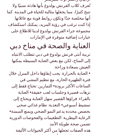
تُعرف كلاب الفرنش بولدوغ بأنها هادئة نسبيًا ولا 
تنبح كثيرًا، مما يجعلها مثالية للحياة في المدينة. كما 
أنها مخلصة جدًا وتكوّن روابط قوية مع عائلاتها.
إذا كنت ترغب في رؤية المزيد، يمكنك استكشاف 
مجموعة جراء الفرنش بولدوغ لدينا للاطلاع على 
خيارات إضافية متوفرة في الإمارات.
العناية والصحة في مناخ دبي
تربية أنثى فرنش بولدوغ في دبي تتطلب الانتباه 
إلى المناخ، لكن مع بعض العناية البسيطة يمكنها 
العيش بسعادة وراحة:
• العناية بالحرارة: يجب إبقاؤها داخل المنزل خلال 
فترة الظهيرة الحارة، مع تنظيم المشي في 
الساعات الأكثر برودة• التمارين: تحتاج فقط إلى 
نزهات قصيرة وجلسات لعب خفيفة• العناية 
بالفراء: فراؤها القصير سهل العناية ويحتاج إلى 
تمشيط أسبوعي• التغذية: نظام غذائي صحي 
بحصص محددة يدعم النمو الصحي ويمنع السمنة• 
الرعاية البيطرية: التطعيمات والفحوصات الدورية 
تضمن صحة طويلة الأمد
هذه الصفات تجعلها من أكثر الحيوانات الأليفة 