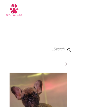
سلة
+971 52 811 1169
التسوق
الخاصة
بي