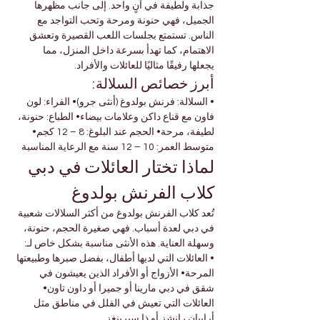

Γ
جذابة ولطيفة في آنٍ واحد. إلى جانب مظهرها 
الجميل، فهي حنونة ومرحة وتحب التواجد مع 
الناس. تستمتع بجلسات اللعب القصيرة وتعشق 
الاهتمام، كما تهدأ بسرعة داخل المنزل، مما 
يجعلها رفيقًا مثاليًا للعائلات والأفراد.
أبرز خصائص السلالة:
• السلالة: فرنش بولدوغ (أنثى جرو)• الفراء: لون 
فاون مع قناع داكن وعلامات بيضاء• الطباع: حنونة، 
لطيفة، مرحة• الحجم عند البلوغ: 8 – 12 كجم• 
متوسط العمر: 10 – 12 سنة مع الرعاية المناسبة
لماذا تختار العائلات في دبي 
كلاب الفرنش بولدوغ
تُعد كلاب الفرنش بولدوغ من أكثر السلالات شعبية 
في دبي لعدة أسباب. فهي صغيرة الحجم، حنونة، 
وسهلة العناية. هذه الأنثى مناسبة بشكل خاص لـ:
• العائلات التي لديها أطفال، بفضل صبرها وطبيعتها 
المرحة• الأزواج أو الأفراد الذين يعيشون في 
شقق في دبي مارينا أو جميرا أو داون تاون• 
العائلات التي تعيش في الفلل في مناطق مثل 
أرابيان رانشز أو ذا سبرينغز