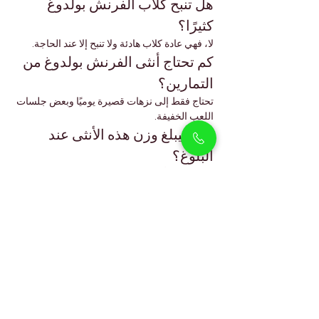
هل تنبح كلاب الفرنش بولدوغ 
كثيرًا؟
لا، فهي عادة كلاب هادئة ولا تنبح إلا عند الحاجة.
كم تحتاج أنثى الفرنش بولدوغ من 
التمارين؟
تحتاج فقط إلى نزهات قصيرة يوميًا وبعض جلسات 
اللعب الخفيفة.
كم سيبلغ وزن هذه الأنثى عند 
البلوغ؟
من المتوقع أن يتراوح وزنها بين 8 – 12 كجم عند 
البلوغ الكامل.
لماذا تختار PetHolicks دبي
في PetHolicks دبي، نحن متخصصون في تربية 
جراء فرنش بولدوغ أصيلة وصحية. تم تربية هذه 
الأنثى بعناية، وخضعت لفحوصات بيطرية وتنشئة 
اجتماعية لضمان جاهزيتها للانضمام إلى منزل 
محب في دبي.
اختيار PetHolicks يعني: