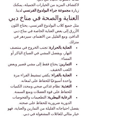
لاكتشاف المزيد من الخيارات الجميلة، يمكنك 
زيارة 
مجموعة جراء البولدوغ الفرنسي
 لدينا.
العناية والصحة في مناخ دبي
مثل جميع كلاب البولدوغ الفرنسي، يحتاج اللون 
الأزرق إلى بعض العناية الخاصة في مناخ دبي 
الدافئ. ومع القليل من الاهتمام، سيزدهر في 
منزلك.
العناية بالحرارة:
 تجنب الخروج في منتصف 
النهار، ويفضل المشي في الصباح الباكر أو 
المساء.
التمارين:
 يحتاج فقط إلى مشي قصير وبعض 
اللعب الخفيف.
العناية بالفراء:
 يكفي تمشيط الفراء مرة 
واحدة أسبوعيًا للحفاظ على لمعانه.
التغذية:
 نظام غذائي صحي ومحدد الكميات 
للحفاظ على قوة العضلات ومنع السمنة.
الرعاية البيطرية:
 التطعيمات والفحوصات 
الدورية ضرورية للحفاظ على صحته.
بفضل احتياجاته القليلة من التمارين والعناية، فهو 
خيار مثالي للعائلات المشغولة في دبي.