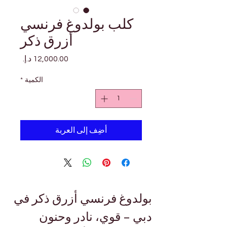
كلب بولدوغ فرنسي
أزرق ذكر
السعر
الكمية
*
أضِف إلى العربة
بولدوغ فرنسي أزرق ذكر في 
دبي – قوي، نادر وحنون