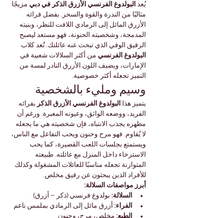
يُعد 
البولدوغ الفرنسي الأزرق الذكر في دبي
 مزيجًا 
مثاليًا من الندرة والقوة والسحر. بفضل فرائه 
الأزرق المائل إلى الرمادي اللافت للنظر، وبنيته 
المدمجة، وشخصيته الحنونة، فهو مستعد ليصبح 
الرفيق الوفي الذي تبحث عنه عائلتك. تُعد كلاب 
البولدوغ الفرنسي
 من أكثر السلالات شعبية في 
الإمارات، ويضيف اللون الأزرق النادر لمسة من 
التميز تجعله أكثر خصوصية.
وسيم ومليء بالشخصية
يتميز هذا 
البولدوغ الفرنسي الأزرق الذكر
 بفرائه 
الفريد، ووضعه الواثق، وعيونه المعبرة. ورغم أن 
مظهره يجذب الانتباه، فإن شخصيته هي ما يجعله 
لا يُقاوم. فهو مرح وحنون ويحب التفاعل مع الناس، 
ويستمتع بجلسات اللعب القصيرة، كما يحب 
الاسترخاء داخل المنزل مع عائلته. طبيعته 
المتوازنة تجعله مناسبًا للعائلات المشغولة وكذلك 
للأفراد الذين يبحثون عن رفيق مخلص.
أبرز مواصفات السلالة:
السلالة:
 بولدوغ فرنسي (ذكر – أزرق)
الفراء:
 أزرق مائل إلى الرمادي بملمس ناعم
الطبع:
 مخلص، مرح، وحنون