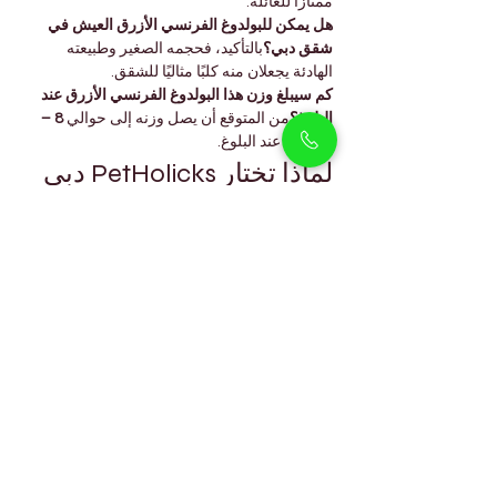
ممتازًا للعائلة.
هل يمكن للبولدوغ الفرنسي الأزرق العيش في 
شقق دبي؟
بالتأكيد، فحجمه الصغير وطبيعته 
الهادئة يجعلان منه كلبًا مثاليًا للشقق.
كم سيبلغ وزن هذا البولدوغ الفرنسي الأزرق عند 
البلوغ؟
من المتوقع أن يصل وزنه إلى حوالي 
8 – 
12 كجم
 عند البلوغ.
لماذا تختار PetHolicks دبي
في 
PetHolicks دبي
، نوفر 
جراء بولدوغ فرنسي 
أصيلة وصحية
 يتم تربيتها بعناية ومحبة. تم تربية هذا 
البولدوغ الفرنسي الأزرق الذكر
 بعناية، وخضع 
لفحص بيطري كامل وتم تعويده اجتماعيًا لضمان 
انتقاله بسلاسة إلى منزلك.
عند اعتمادك جروًا منا، يمكنك توقع:
جراء بولدوغ فرنسي نادرة وأصيلة مع 
سجلات صحية شفافة
توثيق كامل للتطعيمات والشريحة الإلكترونية
دعم ورعاية مستمرة لعائلات دبي بعد الاستلام
هذا الجرو الرائع مستعد ليصبح رفيقك المخلص 
ويجلب الفرح إلى منزلك.