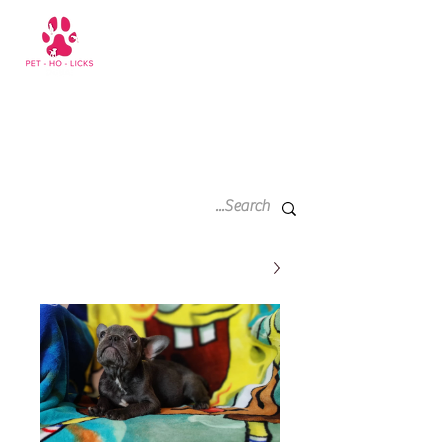
سلة
+971 52 811 1169
التسوق
الخاصة
بي