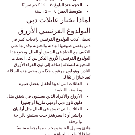

Γ
 8 – 12 كجم تقريبًا
الحجم عند البلوغ:
 10 – 12 سنة
متوسط العمر:
لماذا تختار عائلات دبي 
البولدوغ الفرنسي الأزرق
 بإعجاب كبير في 
البولدوغ الفرنسي
تحظى كلاب 
دبي بفضل طبيعتها الهادئة والحنونة وقدرتها على 
التكيف مع الحياة في الشقق أو الفلل. ويجمع هذا 
 بين كل الصفات 
البولدوغ الفرنسي الأزرق الذكر
المحبوبة للسلالة إضافة إلى لون الفراء الأزرق 
النادر، وهو لون مرغوب جدًا بين محبي هذه السلالة.
يُعد خيارًا رائعًا لـ:
العائلات التي لديها أطفال بفضل صبره 
وطبيعته اللطيفة.
الأزواج والأفراد الذين يعيشون في شقق مثل 
.
جميرا
 أو 
دبي مارينا
 أو 
داون تاون دبي
أرابيان 
العائلات التي تعيش في الفلل مثل 
 حيث يستمتع بالراحة 
ذا سبرينغز
 أو 
رانشز
والرفقة.
هادئ وسهل العناية ومحب، مما يجعله مناسبًا 
تمامًا لأسلوب الحياة في دبي.