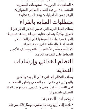
• التطعيمات الدورية• الفحوصات البيطرية 
المنتظمة• مراقبة النظام الغذائي المتوازن• 
الوقاية من الطفيليات• بيئة داخلية نظيفة
متطلبات العناية بالفراء
يمتلك القط البريطاني قصير الشعر الذكر فراءً 
قصيرًا وكثيفًا يتطلب عناية بسيطة. يساعد تمشيط 
الفراء مرة واحدة أسبوعيًا على إزالة الشعر 
المتساقط والحفاظ على صحة الفراء.
كما يُنصح بقص الأظافر بانتظام وتنظيف الأذنين 
للحفاظ على النظافة العامة.
النظام الغذائي وإرشادات 
التغذية
يساعد النظام الغذائي عالي الجودة والغني 
بالبروتين في دعم النمو الصحي وتطور العضلات 
لدى القط الصغير. وفي مناخ دبي يجب توفير الماء 
النظيف باستمرار.
توصيات التغذية:
• ثلاث إلى أربع وجبات صغيرة يوميًا خلال مرحلة 