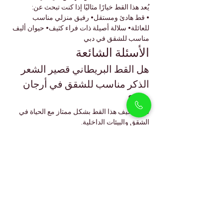
يُعد هذا القط خيارًا مثاليًا إذا كنت تبحث عن:
• قط هادئ ومستقل• رفيق منزلي مناسب 
للعائلة• سلالة أصيلة ذات فراء كثيف• حيوان أليف 
مناسب للشقق في دبي
الأسئلة الشائعة
هل القط البريطاني قصير الشعر 
الذكر مناسب للشقق في أرجان 
دبي؟
نعم، يتكيف هذا القط بشكل ممتاز مع الحياة في 
الشقق والبيئات الداخلية.
هل يحتاج القط البريطاني قصير 
الشعر إلى عناية متكررة بالفراء؟
لا، عادةً ما يكون تمشيط الفراء مرة أسبوعيًا كافيًا.
هل يستطيع القط البريطاني قصير 
الشعر تحمل حرارة دبي؟
نعم، عندما يعيش داخل المنزل في بيئة مكيفة.
هل القط البريطاني قصير الشعر 