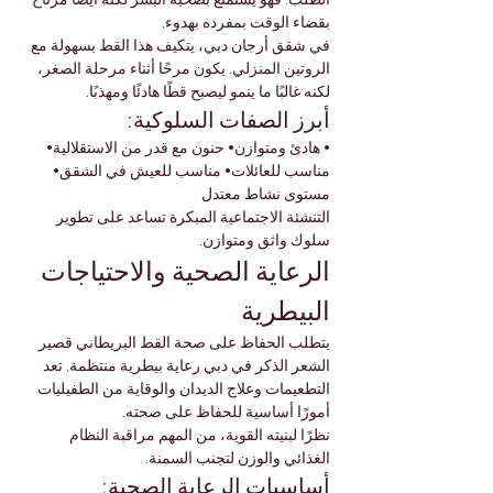
الطلب. فهو يستمتع بصحبة البشر لكنه أيضًا مرتاح 
بقضاء الوقت بمفرده بهدوء.
في شقق أرجان دبي، يتكيف هذا القط بسهولة مع 
الروتين المنزلي. يكون مرحًا أثناء مرحلة الصغر، 
لكنه غالبًا ما ينمو ليصبح قطًا هادئًا ومهذبًا.
أبرز الصفات السلوكية:
• هادئ ومتوازن• حنون مع قدر من الاستقلالية• 
مناسب للعائلات• مناسب للعيش في الشقق• 
مستوى نشاط معتدل
التنشئة الاجتماعية المبكرة تساعد على تطوير 
سلوك واثق ومتوازن.
الرعاية الصحية والاحتياجات 
البيطرية
يتطلب الحفاظ على صحة القط البريطاني قصير 
الشعر الذكر في دبي رعاية بيطرية منتظمة. تعد 
التطعيمات وعلاج الديدان والوقاية من الطفيليات 
أمورًا أساسية للحفاظ على صحته.
نظرًا لبنيته القوية، من المهم مراقبة النظام 
الغذائي والوزن لتجنب السمنة.
أساسيات الرعاية الصحية: