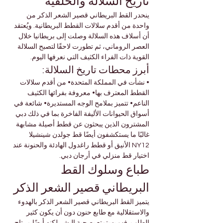

Γ
تاريخ السلالة والخلفية
ينحدر القط البريطاني قصير الشعر الذكر من 
واحدة من أقدم سلالات القطط البريطانية. ويُعتقد 
أن أسلاف هذه السلالة وصلت إلى بريطانيا خلال 
العصر الروماني، ثم تطورت لاحقًا لتصبح السلالة 
القوية ذات الفراء الكثيف التي نعرفها اليوم.
أبرز محطات تاريخ السلالة:
• نشأت في المملكة المتحدة• من أقدم سلالات 
القطط المعترف بها• معروفة بفرائها الكثيف 
الناعم• تتميز بملامح الوجه المستديرة• شائعة في 
أسواق الحيوانات الأليفة الفاخرة بما في ذلك دبي
المشترون الذين يبحثون عن قطط أصيلة مشابهة 
غالبًا ما يستكشفون أيضًا قط جولدن شينشيلا 
NY12 الأنيق أو قطط راغدول الهادئة والحنونة عند 
اختيار قط منزلي في أرجان دبي.
طباع وسلوك القط 
البريطاني قصير الشعر الذكر
يتميز القط البريطاني قصير الشعر الذكر بالهدوء 
والاستقلالية مع طابع حنون دون أن يكون كثير 