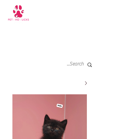
سلة
+971 52 811 1169
التسوق
الخاصة
بي