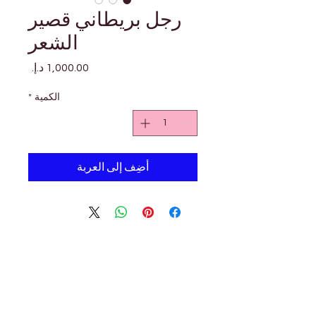

Γ
رجل بريطاني قصير
الشعر
السعر
*
الكمية
أضِف إلى العربة
بيثوليكس