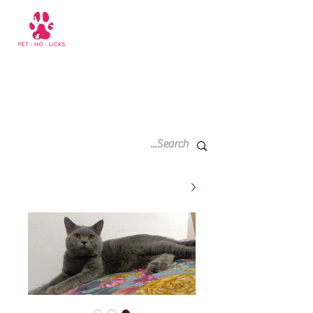
سلة
+971 52 811 1169
التسوق
الخاصة
بي