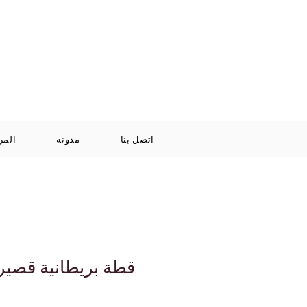
Log In / Signup
سلة
+971 52 811 1169
التسوق
الخاصة بي
اتصل بنا
مدونة
المر
قطة بريطانية قصير