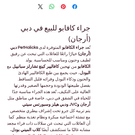
جراء كافابو للبيع في دبي 
(أرجان)
تُعد 
جراء الكافابو
 المتوفرة لدى 
PetHolicks دبي 
(أرجان)
 خيارًا رائعًا للعائلات التي تبحث عن رفيق 
لطيف وحنون ومناسب للحساسية. يولد 
الكافابو
 من تهجين 
كافاليير كينغ تشارلز سبانييل
 مع 
البودل
، حيث يجمع بين طبع الكافاليير الهادئ 
والحنون وذكاء البودل وفرائه قليل التساقط.
بفضل طبيعتها الودودة وحجمها الصغير وقدرتها 
العالية على التكيف، تُعد هذه الجراء مناسبة جدًا 
للحياة في الشقق في دبي، خاصة في مناطق مثل 
أرجان وJVC ودبي هيلز وسبورتس سيتي
.
يتم تربية كل جرو تحت إشراف بيطري متخصص 
مع تنشئة اجتماعية مبكرة ونظام تغذية منظم. كما 
أن العائلات التي تبحث عن سلالات ذات فراء مجعد 
مشابه غالبًا ما تستكشف أيضًا 
كلاب الميني بودل
، 