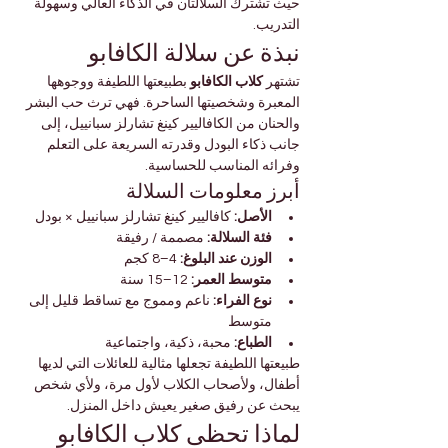

Γ
حيث تشترك السلالتان في الذكاء العالي وسهولة 
التدريب.
نبذة عن سلالة الكافابو
 بطبيعتها اللطيفة ووجوهها 
كلاب الكافابو
تشتهر 
المعبرة وشخصيتها الساحرة. فهي ترث حب البشر 
والحنان من الكافاليير كينغ تشارلز سبانييل، إلى 
جانب ذكاء البودل وقدرته السريعة على التعلم 
وفرائه المناسب للحساسية.
أبرز معلومات السلالة
 كافاليير كينغ تشارلز سبانييل × بودل
الأصل:
 مصممة / رفيقة
فئة السلالة:
 4–8 كجم
الوزن عند البلوغ:
 12–15 سنة
متوسط العمر:
 ناعم ومموج مع تساقط قليل إلى 
نوع الفراء:
متوسط
 محبة، ذكية، واجتماعية
الطباع:
طبيعتها اللطيفة تجعلها مثالية للعائلات التي لديها 
أطفال، ولأصحاب الكلاب لأول مرة، ولأي شخص 
يبحث عن رفيق صغير يعيش داخل المنزل.
لماذا تحظى كلاب الكافابو 