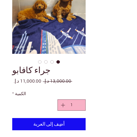
جراء كافابو
سعر
سعر
 ‏13,000.00 د.إ.‏ 
عادي
البيع
الكمية
*
أضِف إلى العربة