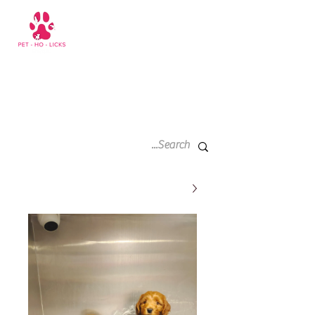
سلة
+971 52 811 1169
التسوق
الخاصة
بي