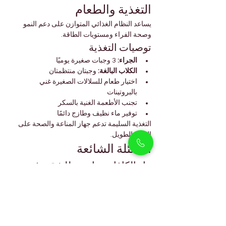
التغذية والطعام
يساعد النظام الغذائي المتوازن على دعم النمو 
وصحة الفراء ومستويات الطاقة.
توصيات التغذية
الجراء:
 3 وجبات صغيرة يوميًا
الكلاب البالغة:
 وجبتان منتظمتان
اختيار طعام للسلالات الصغيرة غني 
بالبروتينات
تجنب الأطعمة الغنية بالسكر
توفير ماء نظيف وطازج دائمًا
التغذية السليمة تدعم جهاز المناعة والصحة على 
المدى الطويل.
الأسئلة الشائعة
هل الكافابو مناسب للشقق في 
أرجان؟
نعم، يتكيف الكافابو جيدًا مع الحياة في الشقق 
بفضل حجمه الصغير وطبيعته الهادئة داخل المنزل.
هل يتساقط شعر الكافابو؟