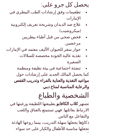
يحصل كل جرو على:
تطعيمات وفق إرشادات الطب البيطري في 
الإمارات
علاج ضد الديدان وشريحة تعريف إلكترونية 
(ميكروشيب)
فحص صحي من قبل أطباء بيطريين 
مرخصين
جواز سفر للحيوان الأليف معتمد في الإمارات
تغذية عالية الجودة مخصصة للسلالات 
الصغيرة
تنشئة اجتماعية في بيئة نظيفة ومنظمة
كما يحصل المالك الجديد على إرشادات حول 
مواعيد التغذية والعناية بالفراء وتدريب القفص 
والرعاية المناسبة لمناخ دبي
.
الشخصية والطباع
تشتهر 
كلاب الكافابو
 بطبيعتها اللطيفة ورغبتها في 
الارتباط بعائلتها. فهي تستمتع بالعناق واللعب 
والتفاعل مع الناس.
ذكاؤها يجعلها سهلة التدريب، بينما روحها الهادئة 
تجعلها مناسبة للأطفال والكبار على حد سواء.