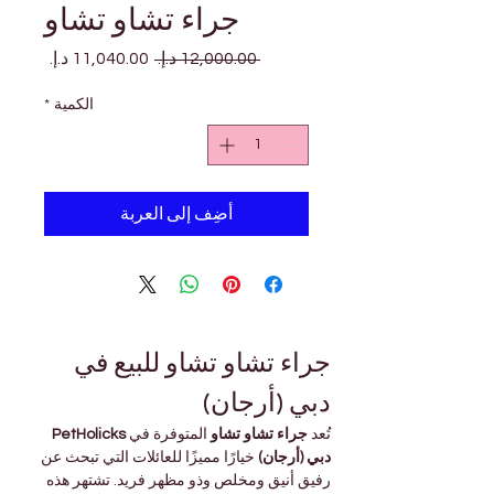
جراء تشاو تشاو
سعر
سعر
 ‏12,000.00 د.إ.‏ 
عادي
البيع
الكمية
*
أضِف إلى العربة
جراء تشاو تشاو للبيع في 
دبي (أرجان)
تُعد 
جراء تشاو تشاو
 المتوفرة في 
PetHolicks 
دبي (أرجان)
 خيارًا مميزًا للعائلات التي تبحث عن 
رفيق أنيق ومخلص وذو مظهر فريد. تشتهر هذه 