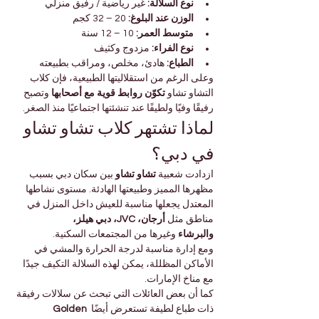

Γ
 غير رياضية / رفيق منزلي
نوع السلالة:
 20 – 32 كجم
الوزن عند البلوغ:
 10 – 12 سنة
متوسط العمر:
 مزدوج وكثيف
نوع الفراء:
 هادئ، مخلص، ومراقب بطبيعته
الطباع:
وعلى الرغم من استقلاليتها الطبيعية، فإن كلاب 
 وتصبح 
تكوّن روابط قوية مع أصحابها
التشاو تشاو 
رفيقًا وفيًا ولطيفًا عند تنشئتها اجتماعيًا منذ الصغر.
لماذا تشتهر كلاب تشاو تشاو 
في دبي؟
 بين سكان دبي بسبب 
تشاو تشاو
ازدادت شعبية 
مظهرها المميز وطبيعتها الهادئة. مستوى نشاطها 
المعتدل يجعلها مناسبة للعيش داخل المنزل في 
أرجان، JVC، دبي هيلز، 
مناطق مثل 
 وغيرها من المجتمعات السكنية.
والبرشاء
ومع إدارة مناسبة لدرجة الحرارة والمشي في 
الأماكن المظللة، يمكن لهذه السلالة التكيف جيدًا 
مع مناخ الإمارات.
كما أن بعض العائلات التي تبحث عن سلالات رفيقة 
Golden 
ذات طباع لطيفة تستعرض أيضًا 