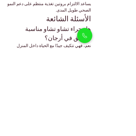
يساعد الالتزام بروتين تغذية منتظم على دعم النمو 
الصحي طويل المدى.
الأسئلة الشائعة
هل جراء تشاو تشاو مناسبة 
للشقق في أرجان؟
نعم، فهي تتكيف جيدًا مع الحياة داخل المنزل 
بفضل طبيعتها الهادئة.
هل يتساقط شعر تشاو تشاو كثيرًا؟
يتساقط شعرها بدرجة متوسطة، خاصة خلال تغير 
الفصول، ويحتاج إلى تمشيط منتظم.
هل تستطيع كلاب تشاو تشاو تحمل 
حرارة دبي؟
نعم، مع توفير التبريد داخل المنزل والمشي في 
الأماكن المظللة خلال الأوقات المعتدلة.
هل تشاو تشاو مناسبة للأطفال؟
عند تنشئتها اجتماعيًا منذ الصغر، تكون لطيفة 
وصبورة مع الأطفال.
كم تحتاج من التمارين؟