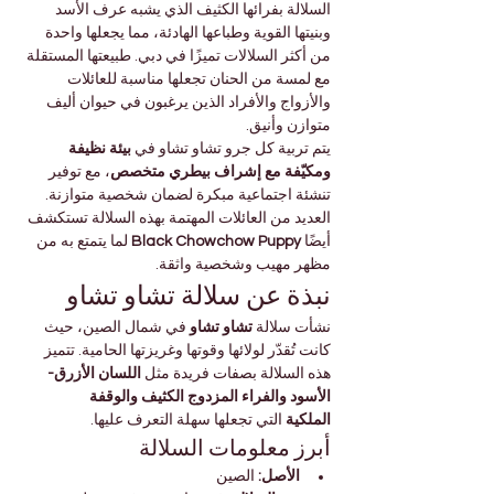
السلالة بفرائها الكثيف الذي يشبه عرف الأسد 
وبنيتها القوية وطباعها الهادئة، مما يجعلها واحدة 
من أكثر السلالات تميزًا في دبي. طبيعتها المستقلة 
مع لمسة من الحنان تجعلها مناسبة للعائلات 
والأزواج والأفراد الذين يرغبون في حيوان أليف 
متوازن وأنيق.
يتم تربية كل جرو تشاو تشاو في 
بيئة نظيفة 
ومكيّفة مع إشراف بيطري متخصص
، مع توفير 
تنشئة اجتماعية مبكرة لضمان شخصية متوازنة. 
العديد من العائلات المهتمة بهذه السلالة تستكشف 
أيضًا 
Black Chowchow Puppy
 لما يتمتع به من 
مظهر مهيب وشخصية واثقة.
نبذة عن سلالة تشاو تشاو
نشأت سلالة 
تشاو تشاو
 في شمال الصين، حيث 
كانت تُقدّر لولائها وقوتها وغريزتها الحامية. تتميز 
هذه السلالة بصفات فريدة مثل 
اللسان الأزرق-
الأسود والفراء المزدوج الكثيف والوقفة 
الملكية
 التي تجعلها سهلة التعرف عليها.
أبرز معلومات السلالة
الأصل:
 الصين