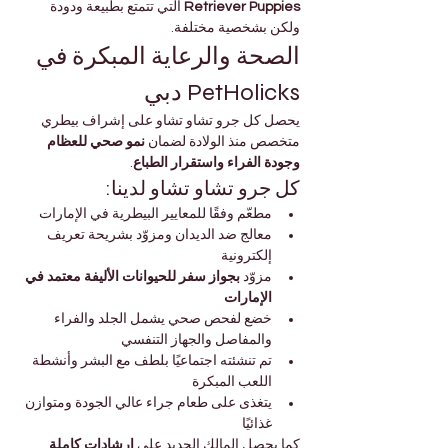
Retriever Puppies
 التي تتمتع بطبيعة ودودة 
ولكن بشخصية مختلفة.
الصحة والرعاية المبكرة في 
PetHolicks دبي
يحصل كل جرو تشاو تشاو على إشراف بيطري 
متخصص منذ الولادة لضمان 
نمو صحي للعظام 
وجودة الفراء واستقرار الطباع
.
كل جرو تشاو تشاو لدينا:
مطعّم وفقًا للمعايير البيطرية في الإمارات
معالج ضد الديدان ومزوّد بشريحة تعريف 
إلكترونية
مزوّد 
بجواز سفر للحيوانات الأليفة معتمد في 
الإمارات
خضع لفحص صحي يشمل الجلد والفراء 
والمفاصل والجهاز التنفسي
تم تنشئته اجتماعيًا بلطف مع البشر وأنشطة 
اللعب المبكرة
يتغذى على طعام جراء عالي الجودة ومتوازن 
غذائيًا
كما يحصل المالك الجديد على 
إرشادات كاملة 