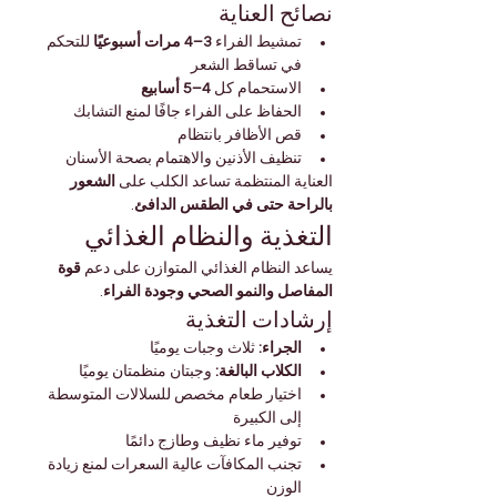
نصائح العناية
تمشيط الفراء 
3–4 مرات أسبوعيًا
 للتحكم 
في تساقط الشعر
الاستحمام كل 
4–5 أسابيع
الحفاظ على الفراء جافًا لمنع التشابك
قص الأظافر بانتظام
تنظيف الأذنين والاهتمام بصحة الأسنان
العناية المنتظمة تساعد الكلب على 
الشعور 
بالراحة حتى في الطقس الدافئ
.
التغذية والنظام الغذائي
يساعد النظام الغذائي المتوازن على دعم 
قوة 
المفاصل والنمو الصحي وجودة الفراء
.
إرشادات التغذية
الجراء:
 ثلاث وجبات يوميًا
الكلاب البالغة:
 وجبتان منظمتان يوميًا
اختيار طعام مخصص للسلالات المتوسطة 
إلى الكبيرة
توفير ماء نظيف وطازج دائمًا
تجنب المكافآت عالية السعرات لمنع زيادة 
الوزن