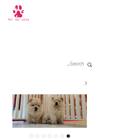
سلة
+971 52 811 1169
التسوق
الخاصة
بي