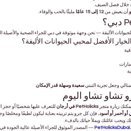
صة خلال فصل الصيف.
 أن يعيش من 
12 إلى 15 عامًا
 مليئًا بالحب والوفاء.
حيوانات الأليفة — نحن وجهة موثوقة في دبي للجراء الصحية والأصيلة التي
قية
مارات
ة
ثالي وجعل تجربة التبني 
سعيدة وسهلة قدر الإمكان
.
و تشاو تشاو اليوم
يمكنك زيارة متجر 
PetHolicks في أرجان
 للتعرف عليها شخصيًا أو حجز ال
 أو أحمر أو أسود
، فإن كل جرو يتم تربيته بعناية ليكون لطيفًا ومخلصًا وجمي
ك ويحب عائلتك ويملأ حياتك بالدفء.
PetHolicksDubai
 — المصدر الموثوق للجراء الأصيلة عالية الجودة في 