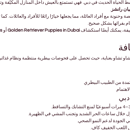

بي. فهي تستمتع بالعيش داخل المنازل المكيّفة وتفضل البيئات الهادئة، 
.
خلصة وحنونة مع أفراد العائلة، مما يجعلها خيارًا رائعًا للأفراد والعائ
المظللة، وتُعد سهلة الع
es
 أو 
Golden Retriever Puppies in Dubai
إذا كنت تحب الحيوانات الأل
الص
، حيث تحصل على فحوصات بيطرية منتظمة ونظام غذائي متوازن لضمان صحته
كيف
 إبقاؤه داخل المنزل خلال ساعات الحر الشديد وتجنب ا
 تقديم طعام غني بالبروتين ع
 المشي القصير يوميً