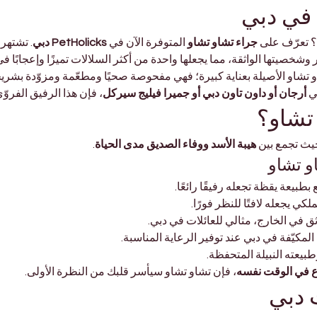
 في دبي
؟ تعرّف على 
جراء تشاو تشاو
 المتوفرة الآن في 
PetHolicks دبي
. تشتهر 
خصيتها الواثقة، مما يجعلها واحدة من أكثر السلالات تميزًا وإعجابًا في 
او تشاو الأصيلة بعناية كبيرة؛ فهي مفحوصة صحيًا ومطعّمة ومزوّدة بشريح
ي 
أرجان أو داون تاون دبي أو جميرا فيليج سيركل
، فإن هذا الرفيق الفروّ
 تشاو؟
يث تجمع بين 
هيبة الأسد ووفاء الصديق مدى الحياة
.
و تشاو
 بطبيعة يقظة تجعله رفيقًا رائعًا.
كي يجعله لافتًا للنظر فورًا.
ق في الخارج، مثالي للعائلات في دبي.
لمكيّفة في دبي عند توفير الرعاية المناسبة.
بيعته النبيلة المتحفظة.
 في الوقت نفسه
، فإن تشاو تشاو سيأسر قلبك من النظرة الأولى.
 دبي