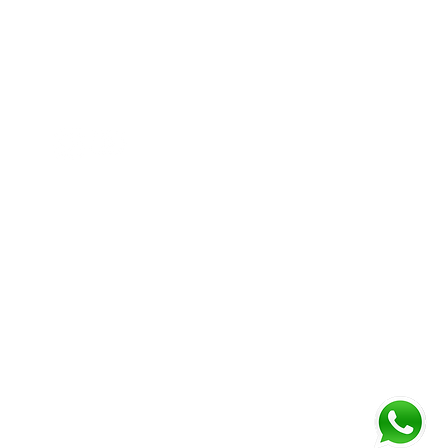
مركز دايموند للأعمال ١
المبنى B - المحل رقم G04 - حديقة دبي
المعجزة - أرجان