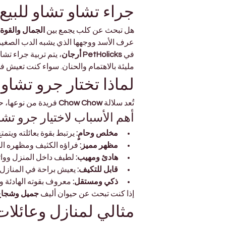
جراء تشاو تشاو للبيع
هل تبحث عن كلب يجمع بين 
الجمال والقوة
عرف الأسد ووجهها الذي يشبه الدب الصغير وش
في 
PetHolicks أرجان
، يتم تربية جراء تش
مليئة بالاهتمام والحنان. سواء كنت تعيش ف
لماذا تختار جرو تشاو
تُعد سلالة 
Chow Chow
 فريدة من نوعها، ح
أهم الأسباب لاختيار جرو تشا
مخلص وحامٍ:
 يرتبط بقوة بعائلته ويتمتع
مظهر مميز:
 فراؤه الكثيف ومظهره المل
هادئ ومهيب:
 لطيف داخل المنزل وواث
قابل للتكيف:
 يعيش براحة في المنازل ا
ذكي ومستقل:
 معروف بقوته الهادئة وط
إذا كنت تبحث عن حيوان أليف 
جميل وشجاع
مثالي لمنازل وعائلات