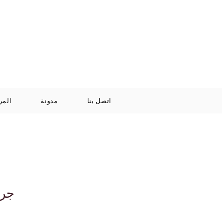
Log In / Signup
سلة
+971 52 811 1169
التسوق
الخاصة بي
اتصل بنا
مدونة
المر
جرا