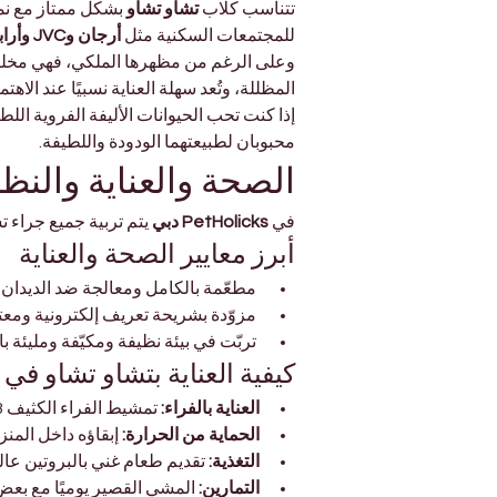
Γ
تتناسب كلاب 
تشاو تشاو
 بشكل ممتاز مع نمط
للمجتمعات السكنية مثل 
أرجان وJVC وأرابيان رانشز
وعلى الرغم من مظهرها الملكي، فهي مخلصة وح
المظللة، وتُعد سهلة العناية نسبيًا عند الاه
إذا كنت تحب الحيوانات الأليفة الفروية الل
محبوبان لطبيعتهما الودودة واللطيفة.
الصحة والعناية والنظ
في 
PetHolicks دبي
 يتم تربية جميع جراء
أبرز معايير الصحة والعناية
 مطعّمة بالكامل ومعالجة ضد الديدان
 مزوّدة بشريحة تعريف إلكترونية ومعتمدة من الطبيب البيطري
 تربّت في بيئة نظيفة ومكيّفة ومليئة بالاهتمام
كيفية العناية بتشاو تشاو في 
العناية بالفراء:
 تمشيط الفراء الكثيف 3–4 مرات أسبوعيًا لمنع التشابك والتساقط.
الحماية من الحرارة:
 إبقاؤه داخل الم
التغذية:
 تقديم طعام غني بالبروتين عا
التمارين:
 المشي القصير يوميًا مع بعض