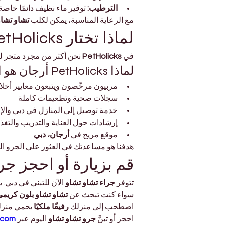
الترطيب:
 توفير ماء نظيف دائمًا خا
مع الرعاية المناسبة، يمكن لكلب 
تشاو تشاو
لماذا تختار PetHolicks دبي؟
في 
PetHolicks
 نحن أكثر من مجرد متجر لل
لماذا PetHolicks أرجان هو الخيار الأفضل لمحبي الحيوانات الأليفة؟
مربيون مرخّصون ويتبعون معايير أخلا
سجلات صحية وتطعيمات كاملة
خدمة توصيل إلى المنازل في دبي والإ
إرشادات حول العناية والتدريب والتغذي
موقع مريح في 
أرجان، دبي
هدفنا هو مساعدتك في العثور على الجرو الم
قم بزيارة أو احجز جر
تتوفر 
جراء تشاو تشاو
 الآن للتبني في دبي. 
سواء كنت تبحث عن 
تشاو تشاو بلون كريمي
اصطحب إلى منزلك 
رفيقًا ملكيًا
 يحمي منزل
احجز أو تبنَّ 
جرو تشاو تشاو
 اليوم عبر 
.com