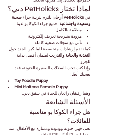
جاهزيتها للانتقال إلى منزلها الجديد.
لماذا تختار PetHolicks دبي؟
في 
PetHolicks أرجان
 نلتزم بتربية جراء 
صحية 
وسعيدة واجتماعية
. جميع جراء الكوكا بو لدينا:
مطعّمة بالكامل
مزودة بشريحة تعريف إلكترونية
تأتي مع سجلات صحية كاملة
كما نقدم إرشادات متخصصة للمالكين الجدد حول 
التغذية والعناية والتدريب
 لضمان أفضل بداية 
للجرو.
وإذا كنت تحب السلالات الصغيرة الحنونة، فقد 
يعجبك أيضًا:
Toy Poodle Puppy
Mini Maltese Female Puppy
وهما رفيقان رائعان للحياة في شقق دبي.
الأسئلة الشائعة
هل جراء الكوكا بو مناسبة 
للعائلات؟
نعم، فهي حنونة وودودة وممتازة مع الأطفال، مما 