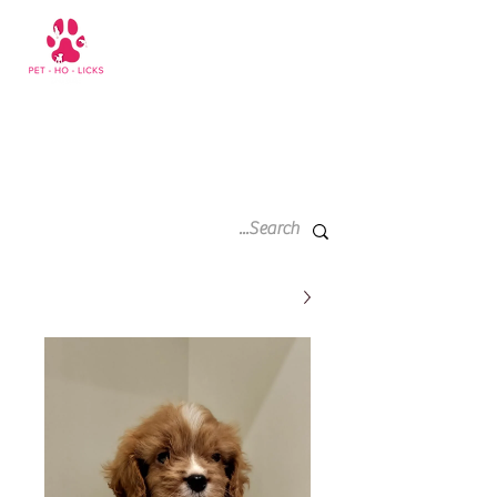
سلة
+971 52 811 1169
التسوق
الخاصة
بي