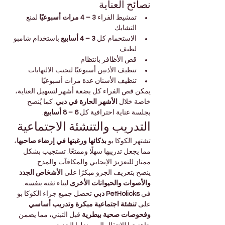
نصائح العناية
تمشيط الفراء 
3 – 4 مرات أسبوعيًا
 لمنع 
التشابك
الاستحمام كل 
3 – 4 أسابيع
 باستخدام شامبو 
لطيف
قص الأظافر بانتظام
تنظيف الأذنين أسبوعيًا لتجنب الالتهابات
تنظيف الأسنان عدة مرات أسبوعيًا
يمكن قص الفراء كل بضعة أشهر لتسهيل العناية، 
خاصة خلال 
الأشهر الحارة في دبي
. كما يُنصح 
بجلسة عناية احترافية كل 
6 – 8 أسابيع
.
التدريب والتنشئة الاجتماعية
تشتهر الكوكا بو 
بذكائها ورغبتها في إرضاء صاحبها
، 
مما يجعل تدريبها سهلًا وممتعًا. تستجيب بشكل 
ممتاز للتعزيز الإيجابي والمكافآت والمدح.
ينصح بتعريف الجرو مبكرًا على 
الأشخاص الجدد 
والأصوات والحيوانات الأخرى
 لبناء ثقته بنفسه.
في 
PetHolicks دبي
 تحصل جميع جراء الكوكا بو 
على 
تنشئة اجتماعية مبكرة وتدريب أساسي 
وفحوصات صحية بيطرية
 قبل التبني، مما يضمن 