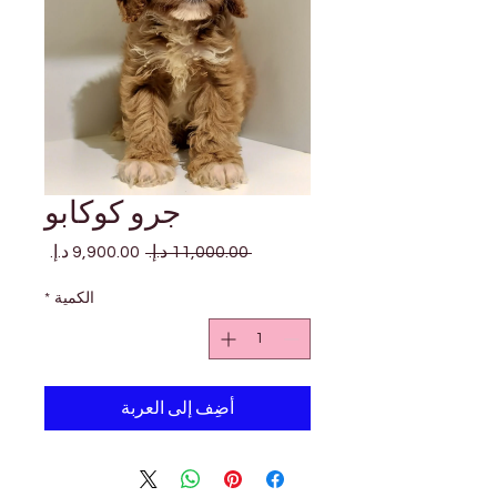
جرو كوكابو
سعر
سعر
 ‏11,000.00 د.إ.‏ 
عادي
البيع
الكمية
*
أضِف إلى العربة