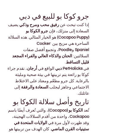
جرو كوكا بو للبيع في دبي
إذا كنت تبحث عن 
رفيق محب ومرح وذكي
 يضيف 
السعادة إلى منزلك، فإن 
جرو الكوكا بو 
(Cocapoo Puppy)
 هو الخيار المثالي. هذه السلالة 
الساحرة هي مزيج بين 
Cocker 
Spaniel
 و
Poodle
، وتجمع أفضل صفات 
السلالتين: 
الحنان والذكاء العالي والفراء المجعد 
قليل التساقط
.
في 
PetHolicks دبي
 الواقع في 
أرجان
، نقدم جراء 
كوكا بو رائعة يتم تربيتها في بيئة صحية ومليئة 
بالرعاية. كل جرو مطعّم ومعتاد على الاختلاط 
الاجتماعي وجاهز ليجلب 
السعادة والرفقة
 إلى 
عائلتك.
تاريخ وأصل سلالة الكوكا بو
تُعد 
الكوكا بو (Cocapoo)
، والتي تُعرف أيضًا باسم 
Cockapoo
، واحدة من أقدم السلالات الهجينة، 
وقد ظهرت لأول مرة في 
الولايات المتحدة في 
ستينيات القرن الماضي
. كان الهدف من تربيتها هو 