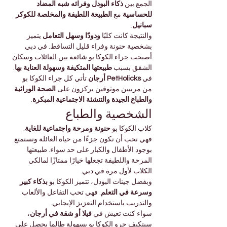
الجمع بين 
ذكاء البودل وفرائه شبه المضاد 
للحساسية
 مع 
الطبيعة اللطيفة والمخلصة للكوكر 
سبانيل
.
والنتيجة كانت كلبًا 
ودودًا وسهل التعامل
 يتميز 
بشخصية حنونة وفراء قليل التساقط. في دبي 
أصبحت جراء الكوكا بو شائعة بين العائلات وسكان 
الشقق بسبب 
طبيعتها المتكيفة وسهولة العناية بها
.
في 
PetHolicks أرجان
 تأتي كل جراء الكوكا بو 
من مربيين موثوقين يركزون على 
الصحة الوراثية 
والطباع الجيدة والتنشئة الاجتماعية المبكرة
.
الشخصية والطباع
كلاب الكوكا بو 
حنونة ومرحة واجتماعية للغاية
. 
فهي تحب أن تكون جزءًا من حياة العائلة وتستمتع 
بوجود الأطفال والكبار على حد سواء. طبيعتها 
المرحة واللطيفة تجعلها خيارًا ممتازًا لمالكي 
الكلاب لأول مرة في دبي.
وبفضل جينات البودل، تتميز الكوكا بو 
بذكاء كبير 
وسرعة في التعلم
. فهي تحب التفاعل والألعاب 
والتدريب باستخدام التعزيز الإيجابي.
سواء كنت تعيش في 
فيلا أو شقة في أرجان
، 
سيتكيف جرو الكوكا بو بسهولة طالما يحصل على 