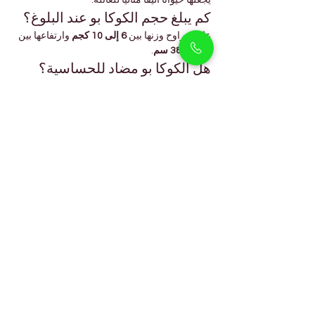
يجعلها حيوانًا أليفًا مثاليًا للعائلة.
كم يبلغ حجم الكوكا بو عند البلوغ؟
عادة يتراوح وزنها بين 
6 إلى 10 كجم
 وارتفاعها بين 
25 إلى 38 سم
.
هل الكوكا بو مضاد للحساسية؟
نعم، تساقط شعرها قليل وتعتبر مناسبة للأشخاص 
الذين يعانون من حساسية خفيفة.
كم تحتاج الكوكا بو من التمارين؟
حوالي 
30 إلى 45 دقيقة من النشاط يوميًا
 مثل 
المشي واللعب.
هل يمكنها التكيف مع طقس دبي؟
نعم، مع وجود التكييف وتوفير الماء يمكنها التكيف 
بسهولة مع مناخ الإمارات.
كم يعيش كلب الكوكا بو عادة؟
يبلغ متوسط عمره 
12 إلى 15 سنة
 مع التغذية 
الصحية والرعاية البيطرية المنتظمة.
هل تنبح الكوكا بو كثيرًا؟
لا، فهي تنبح بدرجة معتدلة وعادة فقط عندما تحتاج 
إلى الانتباه أو تلاحظ شيئًا غير مألوف.