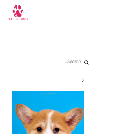
سلة
+971 52 811 1169
التسوق
الخاصة
بي