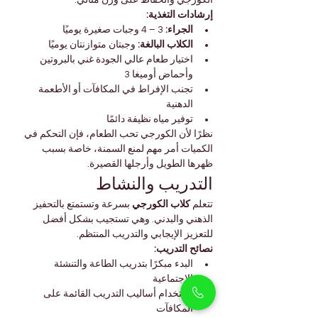
إرشادات التغذية:
الجراء:
 3 – 4 وجبات صغيرة يوميًا
الكلاب البالغة:
 وجبتان متوازنتان يوميًا
اختيار طعام عالي الجودة غني بالبروتين 
وأحماض أوميغا 3
تجنب الإفراط في المكافآت أو الأطعمة 
الدهنية
توفير مياه نظيفة دائمًا
نظرًا لأن الكورجي تحب الطعام، فإن التحكم في 
الكميات أمر مهم لمنع السمنة، خاصة بسبب 
ظهرها الطويل وأرجلها القصيرة.
التدريب والنشاط
تتعلم 
كلاب الكورجي
 بسرعة وتستمتع بالتحفيز 
الذهني والبدني. وهي تستجيب بشكل أفضل 
للتعزيز الإيجابي والتدريب المنتظم.
نصائح التدريب:
البدء مبكرًا بتدريب الطاعة والتنشئة 
الاجتماعية
استخدام أساليب التدريب القائمة على 
المكافآت