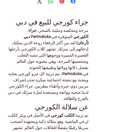
جراء كورجي للبيع في دبي
مرحة ومخلصة ومليئة بالسحر، 
جراء 
الكورجي
 المتوفرة في 
PetHolicks دبي 
(أرجان)
 تُعد من أكثر الرفقاء روعة الذين يمكنك 
إدخالهم إلى منزلك. تشتهر كلاب الكورجي بأرجلها 
القصيرة المميزة ووجوهها التي تشبه الثعلب 
وشخصيتها المرحة، وهي محبوبة حول العالم 
بفضل ذكائها وولائها وطبيعتها الحنونة.
في 
PetHolicks
، يتم تربية كل جرو كورجي بعناية 
ومحبة مع تنشئة اجتماعية مبكرة تحت إشراف 
مربين ذوي خبرة وأطباء بيطريين. جراء الكورجي 
لدينا صحية وواثقة ومستعدة لملء منزلك في دبي 
بالفرح والطاقة.
عن سلالة الكورجي
تم تربية 
الكلب كورجي
 في الأصل في ويلز ككلب 
لرعي الماشية. وهو سلالة ذكية ومجتهدة أصبحت 
سريعًا رفيقًا مفضلًا للعائلات حول العالم. تشتهر 