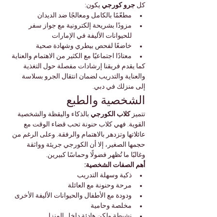
كل 
جرو كورجي
 يكون:
مطعّمًا بالكامل ومعالجًا ضد الديدان
مزودًا بشريحة إلكترونية مع جواز سفر 
للحيوانات الأليفة في الإمارات
خاضعًا لفحص بيطري وشهادة صحية
معتادًا اجتماعيًا مع الكثير من الاهتمام والعناية
كما يقدم فريقنا إرشادات مفصلة حول التغذية 
والعناية والتدريب لضمان انتقال الجرو بسلاسة 
إلى منزلك في دبي.
الشخصية والطبع
تتميز 
كلاب الكورجي
 بالذكاء واليقظة والشخصية 
القوية. فهي كلاب حنونة تحب قضاء الوقت مع 
عائلاتها وتزدهر بالاهتمام والرفقة. وعلى الرغم من 
حجمها الصغير، إلا أن الكورجي جريئة وواثقة 
وغالبًا ما تُظهر فضولًا وحماسًا كبيرين.
أهم الصفات الشخصية:
ذكية وسهلة التدريب
مرحة وحنونة مع العائلة
ودودة مع الأطفال والحيوانات الأليفة الأخرى
مخلصة وحامية
نشيطة ولكن هادئة داخل المنزل