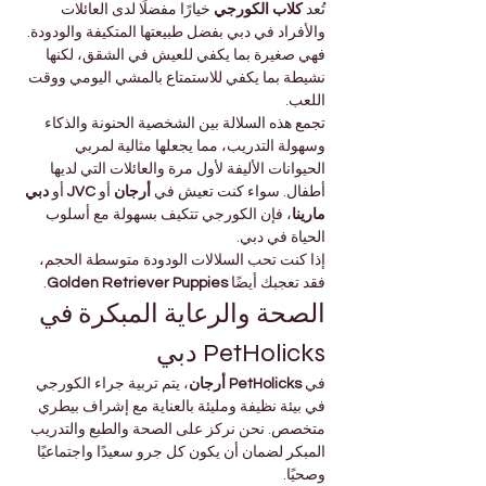
تُعد 
كلاب الكورجي
 خيارًا مفضلًا لدى العائلات 
والأفراد في دبي بفضل طبيعتها المتكيفة والودودة. 
فهي صغيرة بما يكفي للعيش في الشقق، لكنها 
نشيطة بما يكفي للاستمتاع بالمشي اليومي ووقت 
اللعب.
تجمع هذه السلالة بين الشخصية الحنونة والذكاء 
وسهولة التدريب، مما يجعلها مثالية لمربي 
الحيوانات الأليفة لأول مرة والعائلات التي لديها 
أطفال. سواء كنت تعيش في 
أرجان
 أو 
JVC
 أو 
دبي 
مارينا
، فإن الكورجي تتكيف بسهولة مع أسلوب 
الحياة في دبي.
إذا كنت تحب السلالات الودودة متوسطة الحجم، 
فقد تعجبك أيضًا 
Golden Retriever Puppies
.
الصحة والرعاية المبكرة في 
PetHolicks دبي
في 
PetHolicks أرجان
، يتم تربية جراء الكورجي 
في بيئة نظيفة ومليئة بالعناية مع إشراف بيطري 
متخصص. نحن نركز على الصحة والطبع والتدريب 
المبكر لضمان أن يكون كل جرو سعيدًا واجتماعيًا 
وصحيًا.