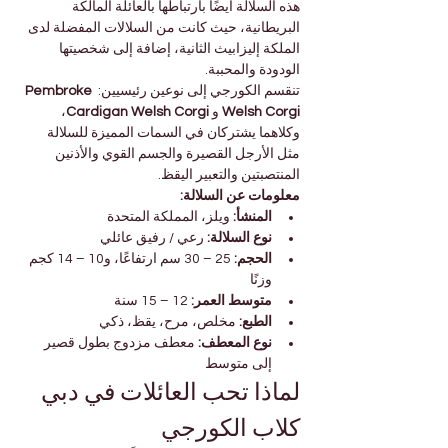
هذه السلالة أيضًا بارتباطها بالعائلة المالكة 

Γ
البريطانية، حيث كانت من السلالات المفضلة لدى 
الملكة إليزابيث الثانية، إضافة إلى شخصيتها 
الودودة والمحببة.
Pembroke 
تنقسم الكورجي إلى نوعين رئيسيين: 
، 
Cardigan Welsh Corgi
 و 
Welsh Corgi
وكلاهما يشتركان في السمات المميزة للسلالة 
مثل الأرجل القصيرة والجسم القوي والأذنين 
المنتصبتين والتعبير اليقظ.
معلومات عن السلالة:
 ويلز، المملكة المتحدة
المنشأ:
 رعي / رفيق عائلي
نوع السلالة:
 25 – 30 سم ارتفاعًا، و10 – 14 كجم 
الحجم:
وزنًا
 12 – 15 سنة
متوسط العمر:
 مخلص، مرح، يقظ، ذكي
الطبع:
 معطف مزدوج بطول قصير 
نوع المعطف:
إلى متوسط
لماذا تحب العائلات في دبي 
كلاب الكورجي