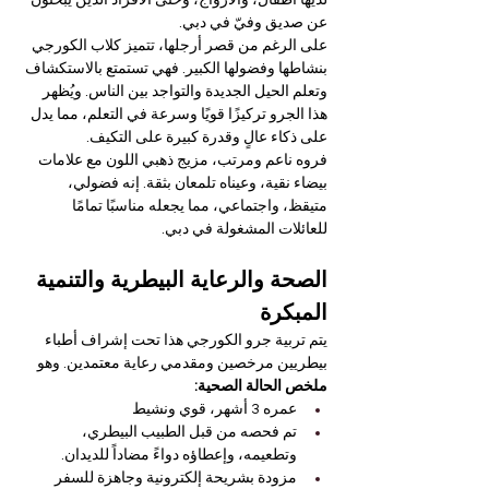

Γ
لديها أطفال، والأزواج، وحتى الأفراد الذين يبحثون 
عن صديق وفيّ في دبي.
على الرغم من قصر أرجلها، تتميز كلاب الكورجي 
بنشاطها وفضولها الكبير. فهي تستمتع بالاستكشاف 
وتعلم الحيل الجديدة والتواجد بين الناس. ويُظهر 
هذا الجرو تركيزًا قويًا وسرعة في التعلم، مما يدل 
على ذكاء عالٍ وقدرة كبيرة على التكيف.
فروه ناعم ومرتب، مزيج ذهبي اللون مع علامات 
بيضاء نقية، وعيناه تلمعان بثقة. إنه فضولي، 
متيقظ، واجتماعي، مما يجعله مناسبًا تمامًا 
للعائلات المشغولة في دبي.
الصحة والرعاية البيطرية والتنمية 
المبكرة
يتم تربية جرو الكورجي هذا تحت إشراف أطباء 
بيطريين مرخصين ومقدمي رعاية معتمدين. وهو
ملخص الحالة الصحية:
عمره 3 أشهر، قوي ونشيط
تم فحصه من قبل الطبيب البيطري، 
وتطعيمه، وإعطاؤه دواءً مضاداً للديدان.
مزودة بشريحة إلكترونية وجاهزة للسفر