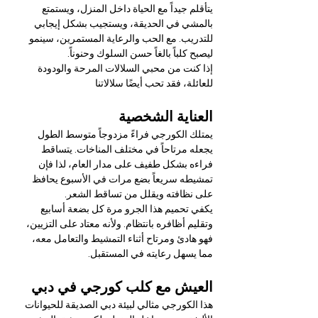
يتأقلم جيداً مع الحياة داخل المنزل، ويستمتع 
بالمشي في الحديقة، ويستجيب بشكل إيجابي 
للتدريب. مع الحب والرعاية المستمرين، سينمو 
ليصبح كلباً بالغاً حسن السلوك وحنوناً.
إذا كنت من محبي السلالات المرحة والودودة 
للعائلة، فقد تحب أيضًا سلالاتنا
العناية الشخصية
يمتلك الكورجي فراءً مزدوجاً متوسط الطول 
يجعله مرتاحاً في مختلف المناخات. يتساقط 
فراءه بشكل طفيف على مدار العام، لذا فإن 
تمشيطه سريعاً بضع مرات في الأسبوع يحافظ 
على نظافته ويقلل من تساقط الشعر.
يكفي تحميم هذا الجرو مرة كل بضعة أسابيع 
وتقليم أظافره بانتظام. ولأنه معتاد على التزيين، 
فهو هادئ ومرتاح أثناء التمشيط والتعامل معه، 
مما يسهل رعايته في المستقبل.
العيش مع كلب كورجي في دبي
هذا الكورجي مثالي لبيئة دبي الصديقة للحيوانات 