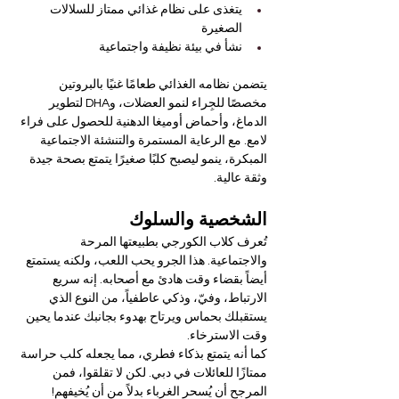
يتغذى على نظام غذائي ممتاز للسلالات 
الصغيرة
نشأ في بيئة نظيفة واجتماعية
يتضمن نظامه الغذائي طعامًا غنيًا بالبروتين 
مخصصًا للجِراء لنمو العضلات، وDHA لتطوير 
الدماغ، وأحماض أوميغا الدهنية للحصول على فراء 
لامع. مع الرعاية المستمرة والتنشئة الاجتماعية 
المبكرة، ينمو ليصبح كلبًا صغيرًا يتمتع بصحة جيدة 
وثقة عالية.
الشخصية والسلوك
تُعرف كلاب الكورجي بطبيعتها المرحة 
والاجتماعية. هذا الجرو يحب اللعب، ولكنه يستمتع 
أيضاً بقضاء وقت هادئ مع أصحابه. إنه سريع 
الارتباط، وفيّ، وذكي عاطفياً، من النوع الذي 
يستقبلك بحماس ويرتاح بهدوء بجانبك عندما يحين 
وقت الاسترخاء.
كما أنه يتمتع بذكاء فطري، مما يجعله كلب حراسة 
ممتازًا للعائلات في دبي. لكن لا تقلقوا، فمن 
المرجح أن يُسحر الغرباء بدلاً من أن يُخيفهم!