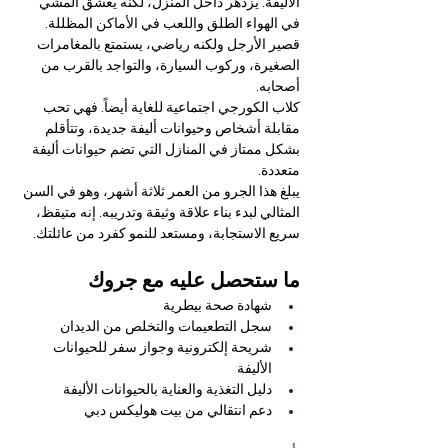
الأليفة. يزدهر داخل المنزل، لكنه يعشق المشي 
في الهواء الطلق واللعب في الأماكن المظللة. 
قصير الأرجل ولكنه رياضي، يستمتع بالمغامرات 
الصغيرة، وركوب السيارة، والتواجد بالقرب من 
أصحابه.
كلاب الكورجي اجتماعية للغاية أيضاً. فهي تحب 
مقابلة أشخاص وحيوانات أليفة جديدة، وتتأقلم 
بشكل ممتاز في المنازل التي تضم حيوانات أليفة 
متعددة.
يبلغ هذا الجرو من العمر ثلاثة أشهر، وهو في السن 
المثالي لبدء بناء علاقة وثيقة وتدريبه. إنه متيقظ، 
سريع الاستجابة، ومستعد للنمو كفرد من عائلتك.
ما ستحصل عليه مع جروك
شهادة صحة بيطرية
سجل التطعيمات والتخلص من الديدان
شريحة إلكترونية وجواز سفر للحيوانات 
الأليفة
دليل التغذية والعناية بالحيوانات الأليفة
دعم انتقالي من بيت هوليكس دبي