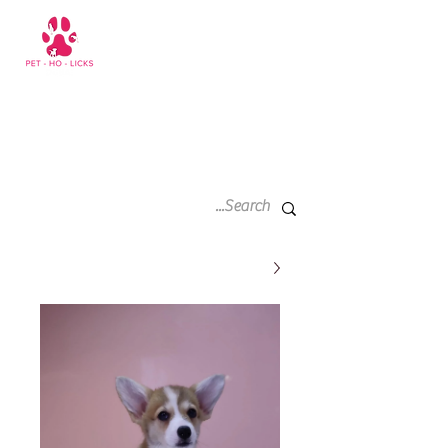
سلة
+971 52 811 1169
التسوق
الخاصة
بي