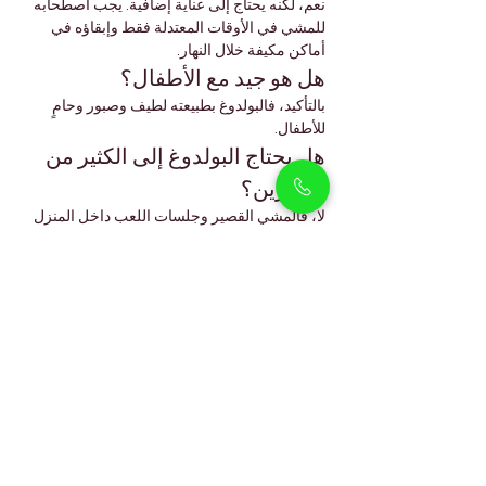
نعم، لكنه يحتاج إلى عناية إضافية. يجب اصطحابه 
للمشي في الأوقات المعتدلة فقط وإبقاؤه في 
أماكن مكيفة خلال النهار.
هل هو جيد مع الأطفال؟
بالتأكيد، فالبولدوغ بطبيعته لطيف وصبور وحامٍ 
للأطفال.
هل يحتاج البولدوغ إلى الكثير من 
التمارين؟
لا، فالمشي القصير وجلسات اللعب داخل المنزل 
تكفي. فهو ليس من الكلاب عالية النشاط.
ما متوسط عمر البولدوغ 
الإنجليزي؟
مع الرعاية المناسبة، يعيش عادة بين 
8 و12 سنة
.
بيثوليكس