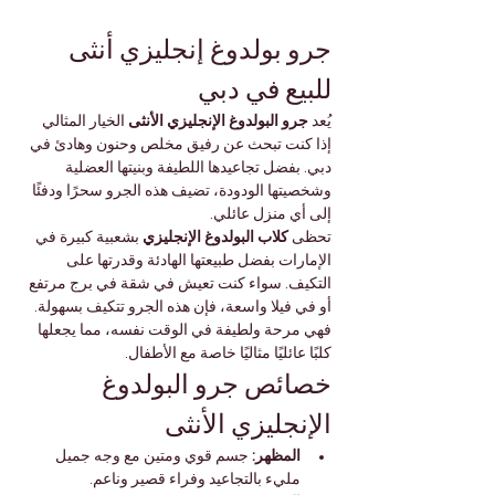

Γ
جرو بولدوغ إنجليزي أنثى 
للبيع في دبي
 الخيار المثالي 
جرو البولدوغ الإنجليزي الأنثى
يُعد 
إذا كنت تبحث عن رفيق مخلص وحنون وهادئ في 
دبي. بفضل تجاعيدها اللطيفة وبنيتها العضلية 
وشخصيتها الودودة، تضيف هذه الجرو سحرًا ودفئًا 
إلى أي منزل عائلي.
 بشعبية كبيرة في 
كلاب البولدوغ الإنجليزي
تحظى 
الإمارات بفضل طبيعتها الهادئة وقدرتها على 
التكيف. سواء كنت تعيش في شقة في برج مرتفع 
أو في فيلا واسعة، فإن هذه الجرو تتكيف بسهولة. 
فهي مرحة ولطيفة في الوقت نفسه، مما يجعلها 
كلبًا عائليًا مثاليًا خاصة مع الأطفال.
خصائص جرو البولدوغ 
الإنجليزي الأنثى
 جسم قوي ومتين مع وجه جميل 
المظهر:
مليء بالتجاعيد وفراء قصير وناعم.