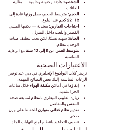
الشخصية:
 هادئة وحنونة وحامية — مثالية 
للعائلات.
الحجم:
 متوسط الحجم، يصل وزنها عادة إلى 
18–22 كجم
 عند البلوغ.
احتياجات التمارين:
 معتدلة — يكفيها المشي 
القصير واللعب داخل المنزل.
العناية:
 سهلة نسبيًا، لكن يجب تنظيف طيات 
الوجه بانتظام.
متوسط العمر:
 من 
8 إلى 12 سنة
 مع الرعاية 
المناسبة.
الاعتبارات الصحية
تزدهر 
كلاب البولدوغ الإنجليزي
 في دبي عند توفير 
الرعاية المناسبة. إليك بعض النصائح المهمة:
إبقاؤها في أماكن 
مكيفة الهواء
 خلال ساعات 
الحر الشديد.
زيارة الطبيب البيطري بانتظام لمتابعة صحة 
التنفس والمفاصل.
تقديم 
نظام غذائي متوازن
 للحفاظ على وزن 
صحي.
تنظيف التجاعيد بانتظام لمنع التهابات الجلد.