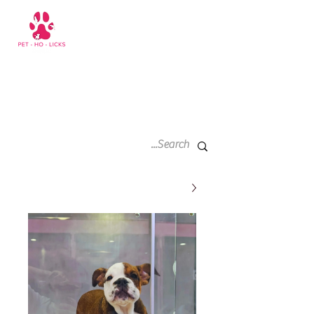
سلة
+971 52 811 1169
التسوق
الخاصة
بي