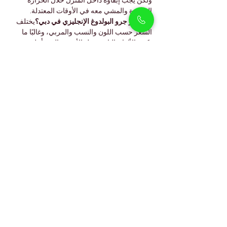
ولكن يجب إبقاؤه داخل المنزل خلال الحرارة 
الشديدة والمشي معه في الأوقات المعتدلة.
كم سعر جرو البولدوغ الإنجليزي في دبي؟
يختلف 
السعر حسب اللون والنسب والمربي، وغالبًا ما 
تكون الألوان النادرة مثل الأسود والبني أعلى 
سعرًا.
هل جراء البولدوغ سهلة التدريب؟
قد تكون عنيدة 
قليلًا، لكنها تستجيب جيدًا للتدريب اللطيف 
والمتسق.
هل يتساقط شعر البولدوغ كثيرًا؟
يتساقط شعره 
بدرجة متوسطة، ويساعد التمشيط الأسبوعي في 
الحفاظ على فرائه.
ما هو أفضل طعام لجرو البولدوغ في دبي؟
طعام 
جراء عالي الجودة مخصص للسلالات المتوسطة، 
مع إرشادات الطبيب البيطري.
بيثوليكس