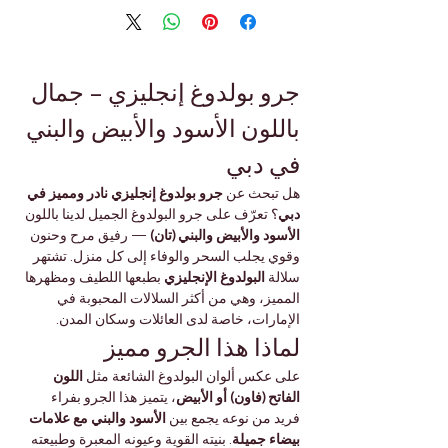
جرو بولدوغ إنجليزي – جمال 
باللون الأسود والأبيض والبني 
في دبي
هل تبحث عن 
جرو بولدوغ إنجليزي نادر ومميز في 
دبي
؟ تعرّف على جرو البولدوغ الجميل لدينا باللون 
الأسود والأبيض والبني (تان)
 — رفيق مرح وحنون 
وقوي يجلب السحر والوفاء إلى كل منزل. تشتهر 
سلالة 
البولدوغ الإنجليزي
 بطبعها اللطيف ومظهرها 
المميز، وهي من أكثر السلالات المحبوبة في 
الإمارات، خاصة لدى العائلات وسكان المدن.
لماذا هذا الجرو مميز
على عكس ألوان البولدوغ الشائعة مثل 
اللون 
الفاتح (فاون) أو الأبيض
، يتميز هذا الجرو بفراء 
فريد من نوعه يجمع بين 
الأسود والبني مع علامات 
بيضاء جميلة
. بنيته القوية وعيونه المعبرة وطبيعته 