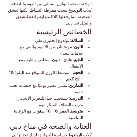

Γ
الهادئة تمنحه التوازن المثالي بين القوة واللطافة.
كلاب البولدوغ ليست مفرطة النشاط، لكنها تعشق 
الصحبة، مما يجعلها كلابًا منزلية رائعة للشقق 
والفلل في دبي.
الخصائص الرئيسية
 بولدوغ إنجليزي نقي
السلالة:
 مزيج نادر من الأسود والبني مع 
اللون:
علامات بيضاء
 هادئ، حنون، مخلص ولطيف مع 
الطبع:
الأطفال
18 
 متوسط؛ الوزن المتوقع عند البلوغ 
الحجم:
– 22 كجم
 مشي قصير يوميًا مع جلسات لعب 
التمارين:
خفيفة
 يستجيب جيدًا للتعزيز الإيجابي؛ 
التدريب:
تدريب النظافة المبكر مهم
 مع الرعاية 
8 – 10 سنوات
متوسط العمر:
المناسبة
العناية والصحة في مناخ دبي
 حساسة للحرارة، لذلك تحتاج إلى 
البولدوغ
كلاب 