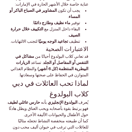
عناية خاصة خلال الأشهر الحارة في الإمارات:
يجب أن تكون 
المشاوير في الصباح الباكر أو 
المساء
.
توفير 
ماء نظيف وطازج دائمًا
.
البقاء داخل المنزل مع 
التكييف خلال حرارة 
الصيف
.
تنظيف 
تجاعيد الوجه يوميًا
 لتجنب الالتهابات.
الاعتبارات الصحية
قد تعاني كلاب البولدوغ أحيانًا من 
مشاكل في 
التنفس أو المفاصل أو الجلد
. تساعد 
الزيارات 
البيطرية المنتظمة (كل 6 أشهر)
 والنظام الغذائي 
المتوازن في الحفاظ على صحتها وسعادتها.
لماذا تحب العائلات في دبي 
كلاب البولدوغ
يُعرف 
البولدوغ الإنجليزي
 بأنه 
حارس عائلي لطيف
. 
فهو يرتبط بقوة بأصحابه ويحب العناق ويظل هادئًا 
حول الأطفال والحيوانات الأليفة الأخرى.
كما أن طبيعته منخفضة النشاط تجعله مثاليًا 
للعائلات التي ترغب في حيوان أليف محب دون 