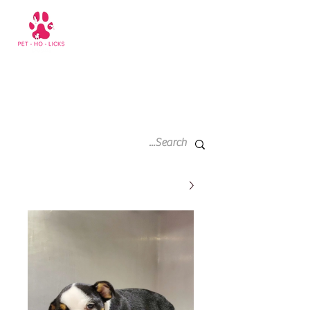
سلة
+971 52 811 1169
التسوق
الخاصة
بي