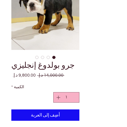
جرو بولدوغ إنجليزي
سعر
سعر
 ‏14,000.00 د.إ.‏ 
عادي
البيع
الكمية
*
أضِف إلى العربة