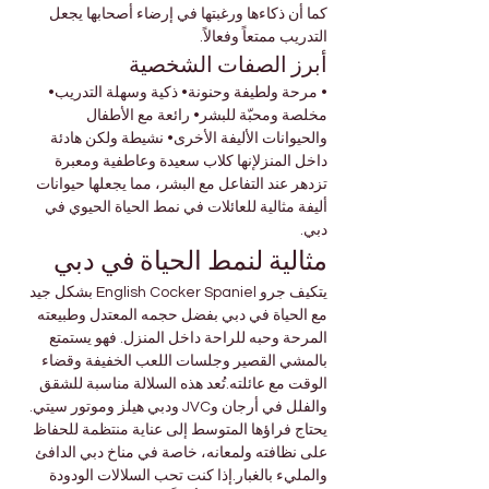
كما أن ذكاءها ورغبتها في إرضاء أصحابها يجعل 
التدريب ممتعاً وفعالاً.
أبرز الصفات الشخصية
• مرحة ولطيفة وحنونة• ذكية وسهلة التدريب• 
مخلصة ومحبّة للبشر• رائعة مع الأطفال 
والحيوانات الأليفة الأخرى• نشيطة ولكن هادئة 
داخل المنزلإنها كلاب سعيدة وعاطفية ومعبرة 
تزدهر عند التفاعل مع البشر، مما يجعلها حيوانات 
أليفة مثالية للعائلات في نمط الحياة الحيوي في 
دبي.
مثالية لنمط الحياة في دبي
يتكيف جرو English Cocker Spaniel بشكل جيد 
مع الحياة في دبي بفضل حجمه المعتدل وطبيعته 
المرحة وحبه للراحة داخل المنزل. فهو يستمتع 
بالمشي القصير وجلسات اللعب الخفيفة وقضاء 
الوقت مع عائلته.تُعد هذه السلالة مناسبة للشقق 
والفلل في أرجان وJVC ودبي هيلز وموتور سيتي. 
يحتاج فراؤها المتوسط إلى عناية منتظمة للحفاظ 
على نظافته ولمعانه، خاصة في مناخ دبي الدافئ 
والمليء بالغبار.إذا كنت تحب السلالات الودودة 