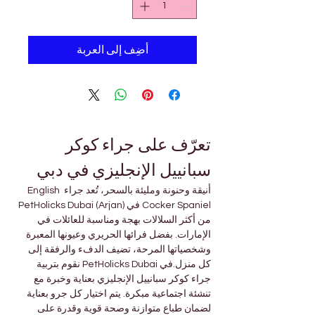
أضِف إلى العربة
تعرّف على جراء كوكر 
سبانييل الإنجليزي في دبي
أنيقة وحنونة ومليئة بالسحر، تُعد جراء English 
Cocker Spaniel في PetHolicks Dubai (Arjan) 
من أكثر السلالات بهجة ومناسبة للعائلات في 
الإمارات. بفضل فرائها الحريري وعيونها المعبرة 
وشخصياتها المرحة، تضيف الدفء والرفقة إلى 
كل منزل.في PetHolicks Dubai نقوم بتربية 
جراء كوكر سبانييل الإنجليزي بعناية وخبرة مع 
تنشئة اجتماعية مبكرة. يتم اختيار كل جرو بعناية 
لضمان طباع متوازنة وصحة قوية وقدرة على 