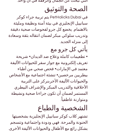
التي تبحث عن الجمال والرفقة في آن واحد.
الصحة والتوثيق
في PetHolicks Dubai يتم تربية جراء كوكر 
سبانييل الإنجليزي في بيئة آمنة ونظيفة ومليئة 
بالاهتمام. يخضع كل جرو لفحوصات صحية دقيقة 
وتدريب سلوكي مبكر لضمان انتقاله بثقة وسعادة 
إلى منزله الجديد.
يأتي كل جرو مع
• تطعيمات كاملة وعلاج ضد الديدان• شريحة 
تعريف إلكترونية مع جواز سفر للحيوانات الأليفة 
معتمد في الإمارات• فحص صحي من أطباء 
بيطريين مرخصين• تنشئة اجتماعية مع الأشخاص 
والحيوانات الأليفة الأخرىنركز على التربية 
الأخلاقية والتدريب المبكر والإشراف البيطري 
المستمر لضمان أن تكون جراءنا صحية ونشيطة 
ومتوازنة عاطفياً.
الشخصية والطباع
تشتهر كلاب كوكر سبانييل الإنجليزية بشخصيتها 
الحنونة والمرحة. فهي ودودة واجتماعية وتنسجم 
بشكل رائع مع الأطفال والحيوانات الأليفة الأخرى. 