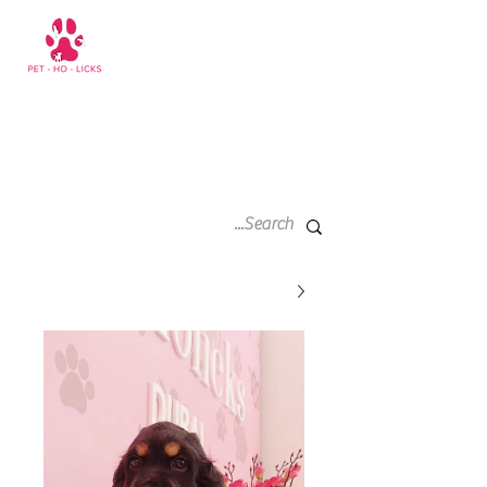
سلة
+971 52 811 1169
التسوق
الخاصة
بي