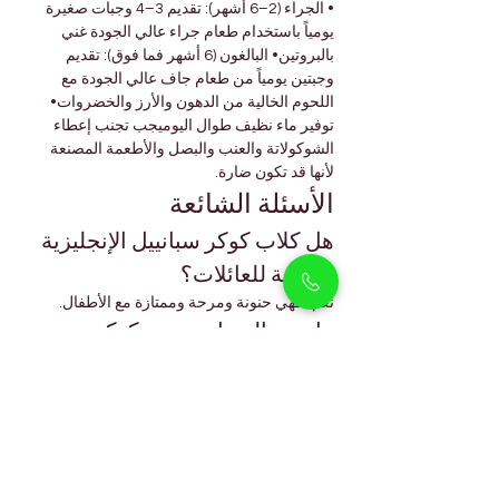
• الجراء (2–6 أشهر): تقديم 3–4 وجبات صغيرة 
يومياً باستخدام طعام جراء عالي الجودة غني 
بالبروتين• البالغون (6 أشهر فما فوق): تقديم 
وجبتين يومياً من طعام جاف عالي الجودة مع 
اللحوم الخالية من الدهون والأرز والخضروات• 
توفير ماء نظيف طوال اليوميجب تجنب إعطاء 
الشوكولاتة والعنب والبصل والأطعمة المصنعة 
لأنها قد تكون ضارة.
الأسئلة الشائعة
هل كلاب كوكر سبانييل الإنجليزية 
مناسبة للعائلات؟
نعم، فهي حنونة ومرحة وممتازة مع الأطفال.
هل من السهل تدريب كوكر 
سبانييل الإنجليزي؟
نعم، ذكاؤها ورغبتها في إرضاء أصحابها يجعل 
التدريب سهلاً وممتعاً.
هل تتكيف مع مناخ دبي؟
نعم، مع العيش داخل المنزل وتوفير الظل والماء 
الكافي يمكنها التكيف مع طقس دبي.