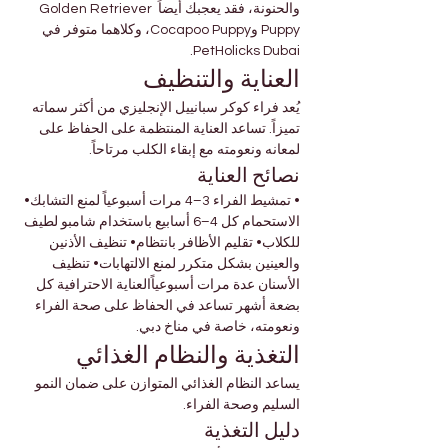
والحنونة، فقد يعجبك أيضاً Golden Retriever 
Puppy وCocapoo Puppy، وكلاهما متوفر في 
PetHolicks Dubai.
العناية والتنظيف
يُعد فراء كوكر سبانييل الإنجليزي من أكثر سماته 
تميزاً. تساعد العناية المنتظمة على الحفاظ على 
لمعانه ونعومته مع إبقاء الكلب مرتاحاً.
نصائح العناية
• تمشيط الفراء 3–4 مرات أسبوعياً لمنع التشابك• 
الاستحمام كل 4–6 أسابيع باستخدام شامبو لطيف 
للكلاب• تقليم الأظافر بانتظام• تنظيف الأذنين 
والعينين بشكل متكرر لمنع الالتهابات• تنظيف 
الأسنان عدة مرات أسبوعياًالعناية الاحترافية كل 
بضعة أشهر تساعد في الحفاظ على صحة الفراء 
ونعومته، خاصة في مناخ دبي.
التغذية والنظام الغذائي
يساعد النظام الغذائي المتوازن على ضمان النمو 
السليم وصحة الفراء.
دليل التغذية