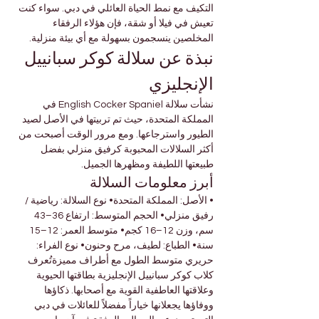

Γ
التكيف مع نمط الحياة العائلي في دبي. سواء كنت 
تعيش في فيلا أو شقة، فإن هؤلاء الرفقاء 
المخلصين ينسجمون بسهولة مع أي بيئة منزلية.
نبذة عن سلالة كوكر سبانييل 
الإنجليزي
نشأت سلالة English Cocker Spaniel في 
المملكة المتحدة، حيث تم تربيتها في الأصل لصيد 
الطيور واسترجاعها. ومع مرور الوقت أصبحت من 
أكثر السلالات المحبوبة كرفيق منزلي بفضل 
طبيعتها اللطيفة ومظهرها الجميل.
أبرز معلومات السلالة
• الأصل: المملكة المتحدة• نوع السلالة: رياضية / 
رفيق منزلي• الحجم المتوسط: ارتفاع 36–43 
سم، وزن 12–16 كجم• متوسط العمر: 12–15 
سنة• الطباع: لطيف، مرح وحنون• نوع الفراء: 
حريري متوسط الطول مع أطراف مميزةتُعرف 
كلاب كوكر سبانييل الإنجليزية بطاقتها الحيوية 
وعلاقتها العاطفية القوية مع أصحابها. ذكاؤها 
ووفاؤها يجعلانها خياراً مفضلاً للعائلات في دبي 