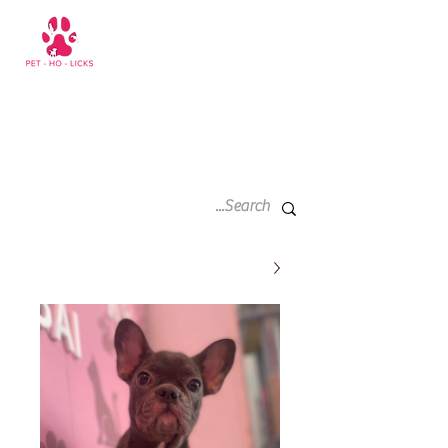
سلة
+971 52 811 1169
التسوق
الخاصة
بي