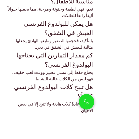
مناسبة للأطفال؟
نعم، فهي لطيفة وحنونة ومرحة، مما يجعلها حيواناً 
أليفاً رائعاً للعائلات.
هل يمكن للبولدوغ الفرنسي 
العيش في الشقق؟
بالتأكيد، فحجمها الصغير وطبعها الهادئ يجعلها 
مثالية للعيش في الشقق في دبي.
كم مقدار التمارين التي يحتاجها 
البولدوغ الفرنسي؟
يحتاج فقط إلى مشي قصير ووقت لعب خفيف، 
فهو ليس من الكلاب عالية النشاط.
هل تنبح كلاب البولدوغ الفرنسي 
كثيراً؟
لا، فهي عادةً كلاب هادئة ولا تنبح إلا في بعض 
الأحيان.
كم سيبلغ وزن هذه الأنثى من 
البولدوغ الفرنسي عند البلوغ؟
يصل وزنها عادة إلى 8–12 كجم عند البلوغ.