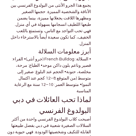

Γ
يجمع هذا الجرو الأنثى من البولدوغ الفرنسي بين 
الأناقة والشخصية المميزة. حجمها الصغير 
ومظهرها اللافت يجعلانها مميزة، بينما يضمن 
طبعها اللطيف انسجامها بسهولة في أي منزل. 
فهي تحب التواجد مع الناس، وتستمتع باللعب 
الخفيف، كما تكون سعيدة أيضاً بالاسترخاء داخل 
المنزل.
أبرز معلومات السلالة
• السلالة: French Bulldog (جرو أنثى)• الفراء: 
قصير وناعم بلون داكن موحد• الطباع: مرحة، 
مخلصة، حنونة• الحجم عند البلوغ: صغير إلى 
متوسط (من المتوقع 8–12 كجم عند اكتمال 
النمو)• متوسط العمر: 10–12 سنة مع الرعاية 
المناسبة
لماذا تحب العائلات في دبي 
البولدوغ الفرنسي
أصبحت كلاب البولدوغ الفرنسي واحدة من أكثر 
السلالات الصغيرة شعبية في دبي بفضل طبيعتها 
القابلة للتكيف وشخصيتها الودودة. فهي حيوية دون 