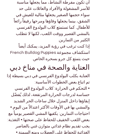
أن تكون مفرطة النشاط، مما يجعلها مناسبة 
للأسر المشغولة والأفراد والعائلات على حد 
سواء.حجمها الصغير يجعلها مثالية للعيش في 
الشقق، بينما يجعلها وفاؤها ومرحها رفيقاً رائعاً 
للأطفال. كما تستمتع كلاب البولدوغ الفرنسي 
بالمشي القصير ووقت اللعب، لكنها لا تتطلب 
الكثير من التمارين.
إذا كنت ترغب في رؤية المزيد، يمكنك أيضاً 
استكشاف مجموعة French Bulldog Puppies 
حيث يتمتع كل جرو بسحره الخاص.
العناية والصحة في مناخ دبي
العناية بكلب البولدوغ الفرنسي في دبي بسيطة إذا 
تم اتباع بعض الخطوات الأساسية:
• التحكم في الحرارة: كلاب البولدوغ الفرنسي 
حساسة لدرجات الحرارة المرتفعة، لذلك يُفضّل 
إبقاؤها داخل المنزل خلال ساعات الحر الشديد 
والمشي بها في الأوقات الأكثر اعتدالاً من اليوم.• 
احتياجات التمارين: يكفيها المشي القصير يومياً مع 
بعض اللعب الخفيف للحفاظ على صحتها.• التغذية: 
يجب تقديم نظام غذائي متوازن غني بالعناصر 
الغذائية للحفاظ على العضلات ومنع السمنة.• 