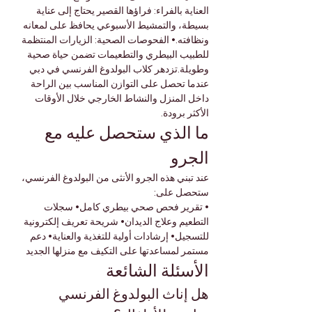
العناية بالفراء: فراؤها القصير يحتاج إلى عناية 
بسيطة، والتمشيط الأسبوعي يحافظ على لمعانه 
ونظافته.• الفحوصات الصحية: الزيارات المنتظمة 
للطبيب البيطري والتطعيمات تضمن حياة صحية 
وطويلة.تزدهر كلاب البولدوغ الفرنسي في دبي 
عندما تحصل على التوازن المناسب بين الراحة 
داخل المنزل والنشاط الخارجي خلال الأوقات 
الأكثر برودة.
ما الذي ستحصل عليه مع 
الجرو
عند تبني هذه الجرو الأنثى من البولدوغ الفرنسي، 
ستحصل على:
• تقرير فحص صحي بيطري كامل• سجلات 
التطعيم وعلاج الديدان• شريحة تعريف إلكترونية 
للتسجيل• إرشادات أولية للتغذية والعناية• دعم 
مستمر لمساعدتها على التكيف مع منزلها الجديد
الأسئلة الشائعة
هل إناث البولدوغ الفرنسي 