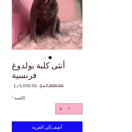
أنثى كلبة بولدوغ
فرنسية
سعر
سعر
 ‏7,500.00 د.إ.‏ 
عادي
البيع
الكمية
*
أضِف إلى العربة