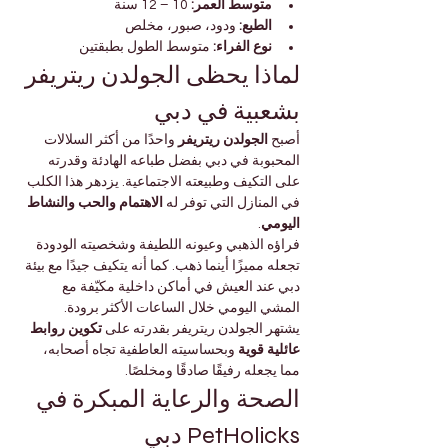

Γ
 10 – 12 سنة
متوسط العمر:
 ودود، صبور، مخلص
الطبع:
 متوسط الطول بطبقتين
نوع الفراء:
لماذا يحظى الجولدن ريتريفر 
بشعبية في دبي
 واحدًا من أكثر السلالات 
الجولدن ريتريفر
أصبح 
المحبوبة في دبي بفضل طباعه الهادئة وقدرته 
على التكيف وطبيعته الاجتماعية. يزدهر هذا الكلب 
الاهتمام والحب والنشاط 
في المنازل التي توفر له 
.
اليومي
فراؤه الذهبي وعيونه اللطيفة وشخصيته الودودة 
تجعله مميزًا أينما ذهب. كما أنه يتكيف جيدًا مع بيئة 
دبي عند العيش في أماكن داخلية مكيّفة مع 
المشي اليومي خلال الساعات الأكثر برودة.
تكوين روابط 
يشتهر الجولدن ريتريفر بقدرته على 
 وبحساسيته العاطفية تجاه أصحابه، 
عائلية قوية
مما يجعله رفيقًا صادقًا ومخلصًا.
الصحة والرعاية المبكرة في 
PetHolicks دبي