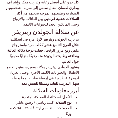
كل جرو على أفضل رعاية وتدريب مبكر وإشراف 
بيطري لضمان انتقال سلس إلى منزلك. شخصيتهم 
المتوازنة وطبيعتهم المرحة تجعلهم من 
أكثر 
السلالات شعبية في دبي
 بين العائلات والأزواج 
وحتى المالكين الجدد للحيوانات الأليفة.
عن سلالة الجولدن ريتريفر
تم تربية 
الجولدن ريتريفر
 لأول مرة في 
اسكتلندا 
خلال القرن التاسع عشر
 ككلب صيد واسترجاع 
ماهر. ومع مرور الوقت، جعلت 
درجة ذكائه العالية 
وطاعته وطبيعته الودودة
 منه رفيقًا منزليًا محبوبًا 
حول العالم.
يشتهر الجولدن ريتريفر بولائه وصبره، وهو رائع مع 
الأطفال والحيوانات الأليفة الأخرى وحتى الغرباء. 
لديه رغبة طبيعية في إرضاء صاحبه، مما يجعله 
سهل التدريب للغاية وممتعًا للعيش معه
.
أبرز معلومات السلالة
الأصل:
 اسكتلندا، المملكة المتحدة
نوع السلالة:
 كلب رياضي / رفيق عائلي
الحجم:
 55 – 61 سم ارتفاعًا، 25 – 34 كجم 
وزنًا