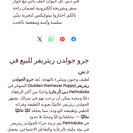
في دبي. كل حيوان أليف يأتي مع جواز 
سفر وشريحة إلكترونية لضمان راحة 
بالكم. اختاروا بيثوليكس لتجربة تبنّي 
سلسة وآمنة ومفعمة بالحب.
جرو جولدن ريتريفر للبيع في 
دبي
لطيف وحنون ومليء بالبهجة، يُعد 
جرو الجولدن 
ريتريفر (Golden Retriever Puppy)
 المتوفر في 
PetHolicks دبي (أرجان)
 واحدًا من أكثر الرفقاء 
دفئًا ومحبة يمكن أن ترحب بهم في منزلك. يشتهر 
الجولدن ريتريفر عالميًا بعيونه اللطيفة وفرائه 
الذهبي وطبيعته الودودة، مما يجعله 
كلبًا عائليًا 
مثاليًا
 — مخلصًا وذكيًا ومحبًا بلا حدود.
في 
PetHolicks
 يتم تربية جراء الجولدن ريتريفر 
في بيئة مليئة بالرعاية والتفاعل الاجتماعي. يحصل 