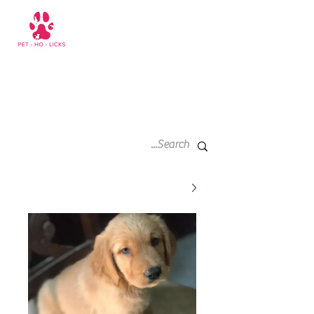
سلة
+971 52 811 1169
التسوق
الخاصة
بي