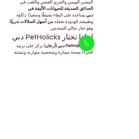
المشي اليومي والجري القصير واللعب في 
الحدائق الصديقة للحيوانات الأليفة في 
دبي
 يساعده على البقاء نشيطًا وسعيدًا. ذكاؤه 
وطبيعته الودودة تجعله 
من أسهل السلالات تدريبًا
، 
وهو خيار مثالي للمبتدئين.
لماذا تختار PetHolicks دبي
في 
PetHolicks دبي (أرجان)
 نركز على تربية 
الجراء بصحة ممتازة وشخصية متوازنة وتنشئة 
اجتماعية مبكرة. يتم تربية 
جراء الجولدن 
ريتريفر
 لدينا بشكل أخلاقي وتحت إشراف مدربين 
وأطباء بيطريين ذوي خبرة.
كما نساعد كل مالك جديد من خلال إرشادات حول 
التغذية والعناية بالفراء والتدريب
 لضمان نجاح 
الجرو في منزله الجديد.
إذا كنت تحب السلالات الودودة والمخلصة، فقد 
يعجبك أيضًا:
Labrador Puppies
Cocapoo Puppies
وكلاهما متوفر في 
PetHolicks أرجان
.
الأسئلة الشائعة (FAQs)