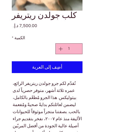
كلب جولدن ريتريفر
السعر
الكمية
*
أضِف إلى العربة
نُقدّم لكم جرو جولدن ريتريفر الرائع، 
عمره ثلاثة أشهر، متوفر حصرياً لدى 
بيثوليكس. هذا الجرو مُطعّم بالكامل، 
ليضمن لعائلتكم بدايةً صحيةً ومُفعمة 
بالحب. بصفتنا متجراً موثوقاً للحيوانات 
الأليفة منذ عام ٢٠٠٧، نفخر بتقديم جراء 
أصيلة عالية الجودة من أفضل المربّين 