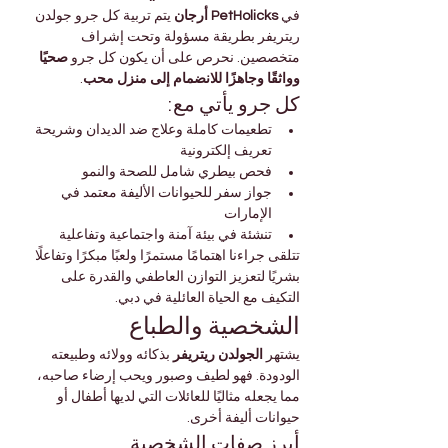
في 
PetHolicks أرجان
 يتم تربية كل جرو جولدن 
ريتريفر بطريقة مسؤولة وتحت إشراف 
متخصصين. نحرص على أن يكون كل جرو 
صحيًا 
وواثقًا وجاهزًا للانضمام إلى منزل محب
.
كل جرو يأتي مع:
تطعيمات كاملة وعلاج ضد الديدان وشريحة 
تعريف إلكترونية
فحص بيطري شامل للصحة والنمو
جواز سفر للحيوانات الأليفة معتمد في 
الإمارات
تنشئة في بيئة آمنة واجتماعية وتفاعلية
تتلقى جراءنا اهتمامًا مستمرًا ولعبًا مبكرًا وتفاعلًا 
بشريًا لتعزيز التوازن العاطفي والقدرة على 
التكيف مع الحياة العائلية في دبي.
الشخصية والطباع
يشتهر 
الجولدن ريتريفر
 بذكائه وولائه وطبيعته 
الودودة. فهو لطيف وصبور ويحب إرضاء صاحبه، 
مما يجعله مثاليًا للعائلات التي لديها أطفال أو 
حيوانات أليفة أخرى.
أبرز صفات الشخصية