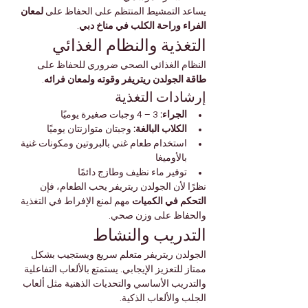
يساعد التمشيط المنتظم على الحفاظ على 
لمعان 
الفراء وراحة الكلب في مناخ دبي
.
التغذية والنظام الغذائي
النظام الغذائي الصحي ضروري للحفاظ على 
طاقة الجولدن ريتريفر وقوته ولمعان فرائه
.
إرشادات التغذية
الجراء:
 3 – 4 وجبات صغيرة يوميًا
الكلاب البالغة:
 وجبتان متوازنتان يوميًا
استخدام طعام غني بالبروتين ومكونات غنية 
بالأوميغا
توفير ماء نظيف وطازج دائمًا
نظرًا لأن الجولدن ريتريفر يحب الطعام، فإن 
التحكم في الكميات
 مهم لمنع الإفراط في التغذية 
والحفاظ على وزن صحي.
التدريب والنشاط
الجولدن ريتريفر متعلم سريع ويستجيب بشكل 
ممتاز للتعزيز الإيجابي. يستمتع بالألعاب التفاعلية 
والتدريب الأساسي والتحديات الذهنية مثل ألعاب 
الجلب والألعاب الذكية.