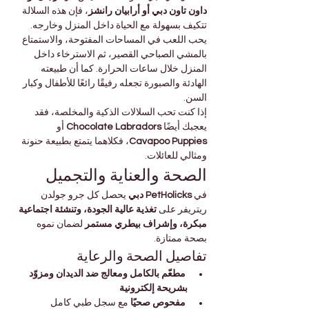
داون تاون دبي أو أرابيان رانشز
، فإن هذه السلالة 
تتكيف بسهولة مع الحياة داخل المنزل وخارجه.
يحب اللعب في المساحات المفتوحة، والاستمتاع 
بالمشي الصباحي القصير، ثم الاسترخاء داخل 
المنزل خلال ساعات الحرارة. كما أن طبيعته 
الهادئة والصبورة تجعله رفيقًا رائعًا للأطفال وكبار 
السن.
إذا كنت تحب السلالات الذكية والمخلصة، فقد 
يعجبك أيضًا 
Chocolate Labradors
 أو 
Cavapoo Puppies
، فكلاهما يتمتع بطبيعة حنونة 
ومثالي للعائلات.
الصحة والعناية والتجميل
في 
PetHolicks دبي
 يحصل كل جرو جولدن 
ريتريفر على 
تغذية عالية الجودة، وتنشئة اجتماعية 
مبكرة، وإشراف بيطري مستمر
 لضمان نموه 
بصحة ممتازة.
تفاصيل الصحة والرعاية
مطعّم بالكامل ومعالج ضد الديدان ومزوّد 
بشريحة إلكترونية
مفحوص صحيًا
 مع سجل طبي كامل