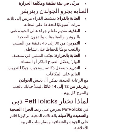
مربّى في بيئة نظيفة ومكيّفة الحرارة
العناية بجرو الجولدن ريتريفر
العناية بالفراء:
 تمشيط الفراء مرتين إلى ثلاث 
مرات أسبوعيًا للحفاظ على لمعانه.
التغذية:
 تقديم طعام جراء عالي الجودة غني 
بالبروتين والفيتامينات والدهون الصحية.
التمرين:
 من 30 إلى 45 دقيقة من المشي 
واللعب يوميًا للحفاظ على نشاطه.
العناية بالحرارة:
 تجنّب المشي في منتصف 
النهار؛ يفضّل الصباح الباكر أو المساء.
التدريب:
 بفضل ذكائه، يستجيب جيدًا للتدريب 
القائم على المكافآت.
مع الرعاية الجيدة، يمكن أن يعيش 
الجولدن 
ريتريفر من 12 إلى 14 عامًا
، ليملأ حياتك بالحب 
والمرح كل يوم.
لماذا تختار PetHolicks دبي
في 
PetHolicks
 نحرص على ربط 
الجراء الصحية 
والسعيدة والأصيلة
 بالعائلات المحبة. تركيزنا قائم 
على الجودة والشفافية وممارسات التربية 
الأخلاقية.