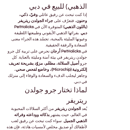
الذهبي) للبيع في دبي
إذا كنت تبحث عن رفيق عائلي 
وفيّ، ذكي، 
وحنون
، فتعرّف على 
جراء الجولدن ريتريفر 
(باللون الذهبي)
 المتوفرة الآن في 
PetHolicks 
دبي
. بفرائها الذهبي الأيقوني وطبيعتها اللطيفة 
وعيونها المليئة بالمحبة، تجسّد هذه الجراء معنى 
السعادة والرفقة الحقيقية.
في 
PetHolicks أرجان
 نحرص على تربية كل جرو 
جولدن ريتريفر في بيئة آمنة ومليئة بالعناية. كل 
جرو 
أصيل السلالة، مطعّم، مزوّد بشريحة تعريف 
إلكترونية (Microchip)، وخاضع لفحص صحي
، 
وجاهز ليجلب الدفء والسعادة والوفاء إلى منزلك 
في دبي.
لماذا تختار جرو جولدن 
ريتريفر
يُعد 
الجولدن ريتريفر
 من أكثر السلالات المحبوبة 
في العالم، حيث يشتهر 
بذكائه ووداعته وفرائه 
الذهبي الجميل
. سواء كنت تبحث عن رفيق لعب 
لأطفالك أو صديق مخلص لأمسيات هادئة، فإن هذه 