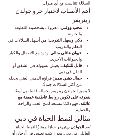

Γ
السلالة تتناسب مع أي منزل.
أهم الأسباب لاختيار جرو جولدن 
ريتريفر
 معروف بشخصيته اللطيفة 
محب ووفـي:
والحنونة.
 من أسهل السلالات في 
ذكي وسهل التدريب:
التعلم والتدريب.
 ودود مع الأطفال والكبار 
حيوان عائلي مثالي:
والحيوانات الأخرى.
 يعيش بسهولة في الشقق أو 
قابل للتكيف:
الفلل في دبي.
 فراؤه الذهبي الغني يجعله 
جمال ذهبي مميز:
من أكثر السلالات جمالًا.
لا يتميز الجولدن ريتريفر بجماله فقط، بل أيضًا 
بقدرته على تكوين روابط عاطفية عميقة مع 
، فهو دائمًا مستعد لمنح الحب والراحة 
عائلته
والحماية.
مثالي لنمط الحياة في دبي
 خيارًا ممتازًا لنمط الحياة 
الجولدن ريتريفر
يُعد 
أرجان أو 
العائلي في دبي. سواء كنت تعيش في 