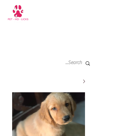
سلة
+971 52 811 1169
التسوق
الخاصة
بي