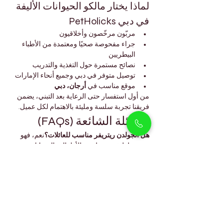
لماذا يختار مالكو الحيوانات الأليفة 
في دبي PetHolicks
مربّون مرخّصون وأخلاقيون
جراء مفحوصة صحيًا ومعتمدة من الأطباء 
البيطريين
نصائح مستمرة حول التغذية والتدريب
توصيل متوفر في دبي وجميع أنحاء الإمارات
موقع مناسب في 
أرجان، دبي
من أول استفسار حتى الرعاية بعد التبني، يضمن 
فريقنا تجربة سلسة ومليئة بالاهتمام لكل عميل.
الأسئلة الشائعة (FAQs)
هل الجولدن ريتريفر مناسب للعائلات؟
نعم، فهو 
حنون ولطيف وممتاز مع الأطفال والحيوانات 
الأخرى، مما يجعله خيارًا مثاليًا للعائلات.
كم سعر جرو الجولدن ريتريفر في دبي؟
عادةً 
يتراوح السعر بين 
5000 و7500 درهم 
إماراتي
 حسب اللون والعمر والنسب.
كم مرة يجب العناية بفراء الجولدن ريتريفر؟
يُنصح 
بتمشيط الفراء 
مرتين إلى ثلاث مرات 
أسبوعيًا
 للحفاظ عليه وتقليل تساقط الشعر.