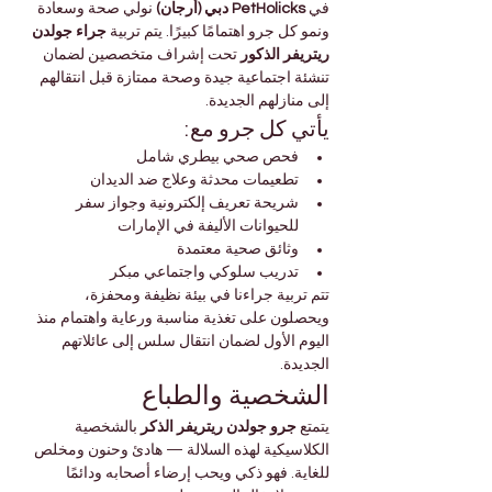
في 
PetHolicks دبي (أرجان)
 نولي صحة وسعادة 
ونمو كل جرو اهتمامًا كبيرًا. يتم تربية 
جراء جولدن 
ريتريفر الذكور
 تحت إشراف متخصصين لضمان 
تنشئة اجتماعية جيدة وصحة ممتازة قبل انتقالهم 
إلى منازلهم الجديدة.
يأتي كل جرو مع:
فحص صحي بيطري شامل
تطعيمات محدثة وعلاج ضد الديدان
شريحة تعريف إلكترونية وجواز سفر 
للحيوانات الأليفة في الإمارات
وثائق صحية معتمدة
تدريب سلوكي واجتماعي مبكر
تتم تربية جراءنا في بيئة نظيفة ومحفزة، 
ويحصلون على تغذية مناسبة ورعاية واهتمام منذ 
اليوم الأول لضمان انتقال سلس إلى عائلاتهم 
الجديدة.
الشخصية والطباع
يتمتع 
جرو جولدن ريتريفر الذكر
 بالشخصية 
الكلاسيكية لهذه السلالة — هادئ وحنون ومخلص 
للغاية. فهو ذكي ويحب إرضاء أصحابه ودائمًا 