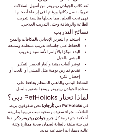
تُعد كلاب الجولدن ريتريفر من أسهل السلالات 
تدريبًا بفضل ذكائها ورغبتها في إرضاء أصحابها. 
فهي تحب التعلم، مما يجعلها مناسبة لتدريب 
الطاعة والرشاقة وحتى التدريب العلاجي.
نصائح التدريب:
استخدام التعزيز الإيجابي بالمكافآت والمدح
الحفاظ على جلسات تدريب منتظمة وممتعة
البدء مبكرًا بالأوامر الأساسية وتدريب 
المشي بالحبل
توفير ألعاب ذهنية وألغاز لتحفيز التفكير
تقديم تمارين يومية مثل المشي أو اللعب أو 
إحضار الكرة
النشاط البدني والذهني المنتظم يحافظ على 
سعادة الجولدن ريتريفر ويمنع الشعور بالملل.
لماذا تختار PetHolicks دبي؟
في 
PetHolicks دبي (أرجان)
 نحن شغوفون بربط 
العائلات بجراء سعيدة وصحية تمت تربيتها بطريقة 
أخلاقية. يتم تربية كل 
جرو جولدن ريتريفر ذكر
 لدينا 
في بيئة مليئة بالعناية لضمان صحة ممتازة وثقة 
عالية ومهارات اجتماعية قوية.