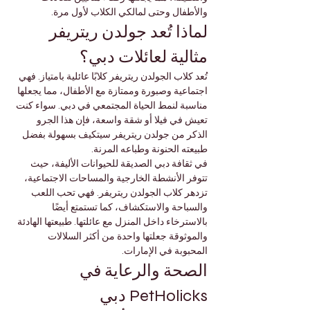

Γ
والأطفال وحتى لمالكي الكلاب لأول مرة.
لماذا تُعد جولدن ريتريفر 
مثالية لعائلات دبي؟
تُعد كلاب الجولدن ريتريفر كلابًا عائلية بامتياز. فهي 
اجتماعية وصبورة وممتازة مع الأطفال، مما يجعلها 
مناسبة لنمط الحياة المجتمعي في دبي. سواء كنت 
تعيش في فيلا أو شقة واسعة، فإن هذا الجرو 
الذكر من جولدن ريتريفر سيتكيف بسهولة بفضل 
طبيعته الحنونة وطباعه المرنة.
في ثقافة دبي الصديقة للحيوانات الأليفة، حيث 
تتوفر الأنشطة الخارجية والمساحات الاجتماعية، 
تزدهر كلاب الجولدن ريتريفر. فهي تحب اللعب 
والسباحة والاستكشاف، كما تستمتع أيضًا 
بالاسترخاء داخل المنزل مع عائلتها. طبيعتها الهادئة 
والموثوقة جعلتها واحدة من أكثر السلالات 
المحبوبة في الإمارات.
الصحة والرعاية في 
PetHolicks دبي