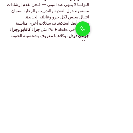
التزامنا لا ينتهي عند التبني — فنحن نقدم إرشادات 
مستمرة حول التغذية والتدريب والرعاية لضمان 
انتقال سلس لكل جرو وعائلته الجديدة.
يمكنك أيضًا استكشاف سلالات أخرى مناسبة 
للعائلات في PetHolicks مثل 
جراء كافابو
 و
جراء 
جولدن دودل
، وكلاهما معروف بشخصيته الحنونة 
وذكائه.
الأسئلة الشائعة
هل كلاب الجولدن ريتريفر مناسبة 
للأطفال؟
نعم، فهي من أكثر السلالات مناسبة للعائلات 
وتتميز بالصبر واللطف.
هل يتساقط شعر الجولدن 
ريتريفر؟
نعم، بدرجة معتدلة. يساعد التمشيط المنتظم في 
التحكم بتساقط الشعر والحفاظ على صحة الفراء.
هل الجولدن ريتريفر سهل 
التدريب؟