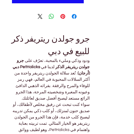
جرو جولدن ريتريفر ذكر 
للبيع في دبي
ودود وذكي ومليء بالمحبة، تعرّف على 
جرو 
جولدن ريتريفر الذكر
 لدينا في 
PetHolicks دبي 
(أرجان)
. تُعد سلالة الجولدن ريتريفر واحدة من 
أكثر السلالات المحبوبة في العالم، فهي رمز 
للوفاء والمرح والرفقة. بفرائه الذهبي الدافئ 
وعيونه المعبرة وشخصيته المرحة، هذا الجرو 
الرائع مستعد ليصبح أفضل صديق لعائلتك.
سواء كنت تبحث عن رفيق مخلص لأطفالك، أو 
صديق حنون لمنزلك، أو كلب ذكي يمكن تدريبه 
ليصبح كلب خدمة، فإن هذا الجرو من الجولدن 
ريتريفر هو الخيار المثالي. تمت تربيته بعناية 
واهتمام في PetHolicks، وهو لطيف وواثق 