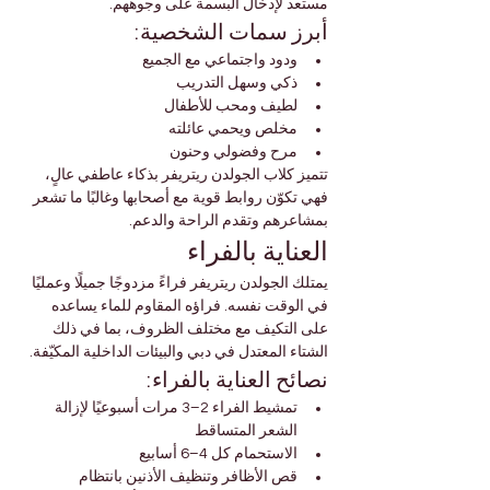
مستعد لإدخال البسمة على وجوههم.
أبرز سمات الشخصية:
ودود واجتماعي مع الجميع
ذكي وسهل التدريب
لطيف ومحب للأطفال
مخلص ويحمي عائلته
مرح وفضولي وحنون
تتميز كلاب الجولدن ريتريفر بذكاء عاطفي عالٍ، 
فهي تكوّن روابط قوية مع أصحابها وغالبًا ما تشعر 
بمشاعرهم وتقدم الراحة والدعم.
العناية بالفراء
يمتلك الجولدن ريتريفر فراءً مزدوجًا جميلًا وعمليًا 
في الوقت نفسه. فراؤه المقاوم للماء يساعده 
على التكيف مع مختلف الظروف، بما في ذلك 
الشتاء المعتدل في دبي والبيئات الداخلية المكيّفة.
نصائح العناية بالفراء:
تمشيط الفراء 2–3 مرات أسبوعيًا لإزالة 
الشعر المتساقط
الاستحمام كل 4–6 أسابيع
قص الأظافر وتنظيف الأذنين بانتظام