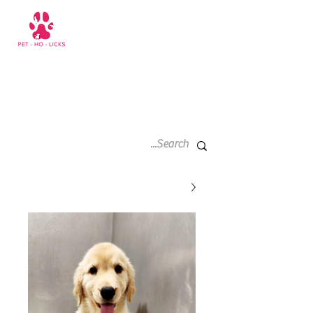
سلة
+971 52 811 1169
التسوق
الخاصة
بي