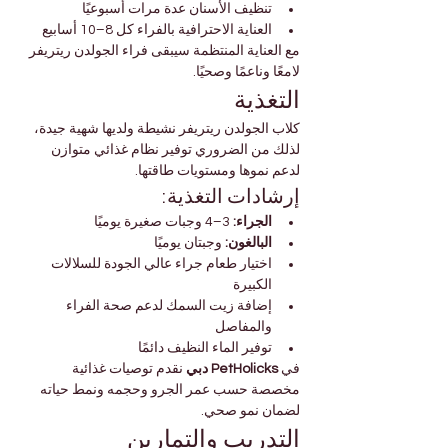
تنظيف الأسنان عدة مرات أسبوعيًا
العناية الاحترافية بالفراء كل 8–10 أسابيع
مع العناية المنتظمة سيبقى فراء الجولدن ريتريفر 
لامعًا وناعمًا وصحيًا.
التغذية
كلاب الجولدن ريتريفر نشيطة ولديها شهية جيدة، 
لذلك من الضروري توفير نظام غذائي متوازن 
لدعم نموها ومستويات طاقتها.
إرشادات التغذية:
الجراء:
 3–4 وجبات صغيرة يوميًا
البالغون:
 وجبتان يوميًا
اختيار طعام جراء عالي الجودة للسلالات 
الكبيرة
إضافة زيت السمك لدعم صحة الفراء 
والمفاصل
توفير الماء النظيف دائمًا
في 
PetHolicks دبي
 نقدم توصيات غذائية 
مخصصة حسب عمر الجرو وحجمه ونمط حياته 
لضمان نمو صحي.
التدريب والتمارين