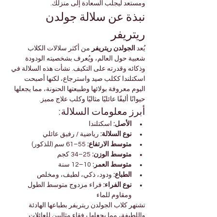
ومستعد ليجلب السعادة إلى منزلك.
نبذة عن سلالة جولدن 
ريتريفر
يُعد 
الجولدن ريتريفر
 من أكثر سلالات الكلاب 
شعبية حول العالم، ويُعرف بشخصيته الودودة 
وذكائه وقدرته على التكيف. نشأت هذه السلالة في 
اسكتلندا ككلب صيد واسترجاع، لكنها أصبحت 
اليوم معروفة بولائها وطبيعتها الحنونة، مما يجعلها 
حيوانًا أليفًا عائليًا مثاليًا وكلب علاج مميز.
أبرز معلومات السلالة:
الأصل:
 اسكتلندا
نوع السلالة:
 رياضية / رفيق عائلي
متوسط الارتفاع:
 55–61 سم (للذكور)
متوسط الوزن:
 25–34 كجم
متوسط العمر:
 10–12 سنة
الطباع:
 ودود، ذكي، لطيف، ومخلص
نوع الفراء:
 فراء مزدوج متوسط الطول 
ومقاوم للماء
تشتهر كلاب الجولدن ريتريفر بطباعها الهادئة 
واللطيفة، مما يجعلها رفقاء مثاليين للعائلات 