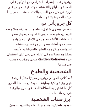
ريتريفر تحت إشراف احترافي مع التركيز على 
الصحة والطباع والتنـشئة الاجتماعية. نحرص على 
أن يتلقى كل جرو الحب والاهتمام منذ الصغر ليبدأ 
حياته الجديدة بثقة وسعادة.
كل جرو يأتي مع
• فحص بيطري شامل• تطعيمات محدثة وعلاج ضد 
الديدان• شريحة تعريف إلكترونية وجواز سفر 
للحيوانات الأليفة معتمد في الإمارات• شهادة 
صحية من أطباء بيطريين مرخصين• تنشئة 
اجتماعية مبكرة مع البشر والحيوانات الأليفة
هدفنا هو مساعدة كل عائلة في دبي على استقبال 
جرو 
Golden Retriever
 صحي ومؤدب ومحب 
في منزلها.
الشخصية والطباع
تُعد كلاب الجولدن ريتريفر معيارًا مثاليًا للرفقة، 
فهي وفية وذكية ومليئة بالمودة. يجسد هذا الجرو 
كل ما تشتهر به السلالة: الدفء والمرح والرغبة 
في إرضاء صاحبه.
أبرز صفات الشخصية
• ودود ولطيف• متحمس للتعلم والتدريب• وفيّ 