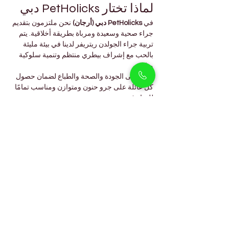
لماذا تختار PetHolicks دبي
في 
PetHolicks دبي (أرجان)
 نحن ملتزمون بتقديم 
جراء صحية وسعيدة ومرباة بطريقة أخلاقية. يتم 
تربية جراء الجولدن ريتريفر لدينا في بيئة مليئة 
بالحب مع إشراف بيطري منتظم وتنمية سلوكية 
مبكرة.
نركز على الجودة والصحة والطباع لضمان حصول 
كل عائلة على جرو حنون ومتوازن ومناسب تمامًا 
للحياة في دبي.
كما نوفر سلالات عائلية أخرى مثل 
Labrador 
Puppies
 و 
Samoyed Puppies
، وكلاهما 
معروف بطباعه الودودة ووفائه الكبير.
الأسئلة الشائعة
هل الجولدن ريتريفر مناسب 
للعائلات؟
نعم بالتأكيد، فهو من أفضل السلالات للعائلات 
بفضل طبيعته اللطيفة ووفائه لجميع أفراد الأسرة.
هل يتكيف مع طقس دبي؟
نعم، عندما يعيش في بيئة داخلية مكيّفة مع توفير 