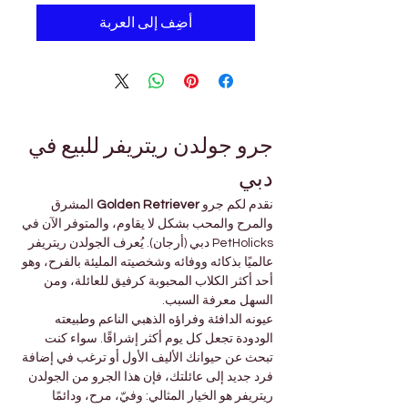
أضِف إلى العربة
جرو جولدن ريتريفر للبيع في 
دبي
نقدم لكم جرو 
Golden Retriever
 المشرق 
والمرح والمحب بشكل لا يقاوم، والمتوفر الآن في 
PetHolicks دبي (أرجان). يُعرف الجولدن ريتريفر 
عالميًا بذكائه ووفائه وشخصيته المليئة بالفرح، وهو 
أحد أكثر الكلاب المحبوبة كرفيق للعائلة، ومن 
السهل معرفة السبب.
عيونه الدافئة وفراؤه الذهبي الناعم وطبيعته 
الودودة تجعل كل يوم أكثر إشراقًا. سواء كنت 
تبحث عن حيوانك الأليف الأول أو ترغب في إضافة 
فرد جديد إلى عائلتك، فإن هذا الجرو من الجولدن 
ريتريفر هو الخيار المثالي: وفيّ، مرح، ودائمًا 