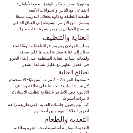
وحنون• صبور ويمكن الوثوق به مع الأطفال• 
اجتماعي مع الناس والحيوانات الأليفة
طبيعته اللطيفة وذكاؤه يجعلان التدريب ممتعًا 
ومثمرًا. من الأوامر البسيطة إلى العناق الدافئ، 
سيصبح الجولدن ريتريفر بسرعة قلب منزلك.
العناية والتنظيف
يمتلك الجولدن ريتريفر فراءً ناعمًا مقاومًا للماء 
يحتاج إلى عناية معتدلة للحفاظ على صحته 
ولمعانه. تساعد العناية المنتظمة على إبقاء الجرو 
في أفضل مظهر مع تقليل تساقط الشعر.
نصائح العناية
• تمشيط الفراء 2 – 3 مرات أسبوعيًا• الاستحمام 
كل 4 – 6 أسابيع• الحفاظ على نظافة وجفاف 
الأذنين• قص الأظافر بانتظام• تنظيف الأسنان 2 – 
3 مرات أسبوعيًا
كما أنهم يحبون جلسات العناية، فهي طريقة رائعة 
لتعزيز العلاقة بينهم وبين أصحابهم.
التغذية والطعام
التغذية المتوازنة أساسية لصحة الجرو وطاقته 