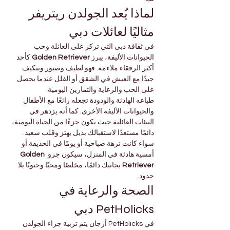

Γ
لماذا يُعد الجولدن ريتريفر 
مثاليًا لعائلات دبي
في ثقافة دبي التي تركز على العائلة وحب 
 كأحد 
Golden Retriever
الحيوانات الأليفة، يبرز 
أكثر الرفقاء ملاءمة. فهو لطيف وصبور ويتكيف 
جيدًا مع العيش في الشقق أو الفلل عندما يحصل 
على الحب والرعاية والتمارين اليومية.
طباعه الهادئة والودودة تجعله رائعًا مع الأطفال 
والحيوانات الأليفة الأخرى. كما أنه يزدهر في 
البيئات العائلية حيث يكون جزءًا من الحياة اليومية، 
دائمًا مستعدًا لاستقبالك بذيل يهتز وقلب سعيد.
سواء كانت نزهة صباحية أو يومًا في الحديقة أو 
Golden 
أمسية هادئة في المنزل، سيكون جرو 
 بجانبك دائمًا، مخلصًا ومحبًا وحنونًا بلا 
Retriever
حدود.
الصحة والرعاية في 
PetHolicks دبي
في PetHolicks أرجان يتم تربية جراء الجولدن 