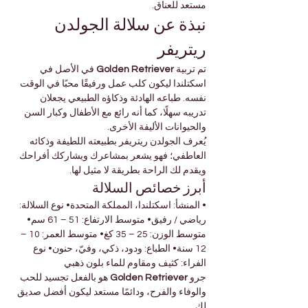
مستعد للعناق.
نبذة عن سلالة الجولدن 
ريتريفر
تم تربية 
Golden Retriever
 في الأصل في 
اسكتلندا ليكون كلب عمل ورفيقًا محبًا في الوقت 
نفسه. طباعه الهادئة وذكاؤه الطبيعي يجعلان 
تدريبه سهلًا، كما أنه رائع مع الأطفال وكبار السن 
والحيوانات الأليفة الأخرى.
يُعرف الجولدن ريتريفر بطبيعته اللطيفة وذكائه 
العاطفي؛ فهو يشعر بمشاعرك ويشاركك أفراحك 
ويقدم لك الراحة بطريقة لا مثيل لها.
أبرز خصائص السلالة
• المنشأ: اسكتلندا، المملكة المتحدة• نوع السلالة: 
رياضي / رفيق• متوسط الارتفاع: 51 – 61 سم• 
متوسط الوزن: 25 – 35 كغ• متوسط العمر: 10 – 
12 سنة• الطباع: ودود، ذكي، وفيّ، حنون• نوع 
الفراء: كثيف ومقاوم للماء بلون ذهبي
جرو 
Golden Retriever
 هو بالفعل تجسيد للحب 
والوفاء والفرح، ودائمًا مستعد ليكون أفضل صديق 
لك.