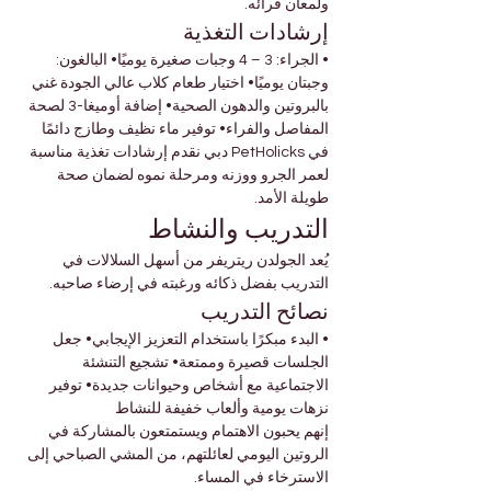
ولمعان فرائه.
إرشادات التغذية
• الجراء: 3 – 4 وجبات صغيرة يوميًا• البالغون: 
وجبتان يوميًا• اختيار طعام كلاب عالي الجودة غني 
بالبروتين والدهون الصحية• إضافة أوميغا-3 لصحة 
المفاصل والفراء• توفير ماء نظيف وطازج دائمًا
في PetHolicks دبي نقدم إرشادات تغذية مناسبة 
لعمر الجرو ووزنه ومرحلة نموه لضمان صحة 
طويلة الأمد.
التدريب والنشاط
يُعد الجولدن ريتريفر من أسهل السلالات في 
التدريب بفضل ذكائه ورغبته في إرضاء صاحبه.
نصائح التدريب
• البدء مبكرًا باستخدام التعزيز الإيجابي• جعل 
الجلسات قصيرة وممتعة• تشجيع التنشئة 
الاجتماعية مع أشخاص وحيوانات جديدة• توفير 
نزهات يومية وألعاب خفيفة للنشاط
إنهم يحبون الاهتمام ويستمتعون بالمشاركة في 
الروتين اليومي لعائلتهم، من المشي الصباحي إلى 
الاسترخاء في المساء.