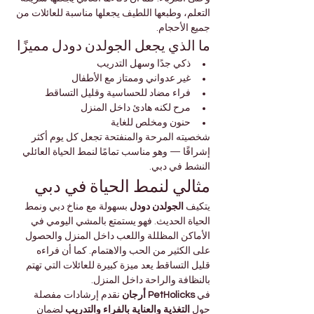
التعلم، وطبعها اللطيف يجعلها مناسبة للعائلات من 
جميع الأحجام.
ما الذي يجعل الجولدن دودل مميزًا
ذكي جدًا وسهل التدريب
غير عدواني وممتاز مع الأطفال
فراء مضاد للحساسية وقليل التساقط
مرح لكنه هادئ داخل المنزل
حنون ومخلص للغاية
شخصيته المرحة والمنفتحة تجعل كل يوم أكثر 
إشراقًا — وهو مناسب تمامًا لنمط الحياة العائلي 
النشط في دبي.
مثالي لنمط الحياة في دبي
يتكيف 
الجولدن دودل
 بسهولة مع مناخ دبي ونمط 
الحياة الحديث. فهو يستمتع بالمشي اليومي في 
الأماكن المظللة واللعب داخل المنزل والحصول 
على الكثير من الحب والاهتمام. كما أن فراءه 
قليل التساقط يعد ميزة كبيرة للعائلات التي تهتم 
بالنظافة والراحة داخل المنزل.
في 
PetHolicks أرجان
 نقدم إرشادات مفصلة 
حول 
التغذية والعناية بالفراء والتدريب
 لضمان 