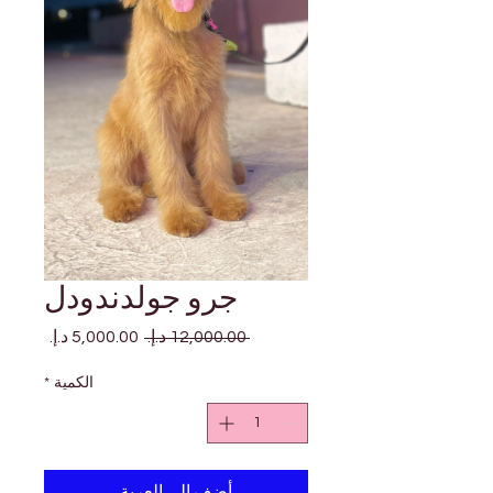
جرو جولدندودل
سعر
سعر
 ‏12,000.00 د.إ.‏ 
عادي
البيع
الكمية
*
أضِف إلى العربة