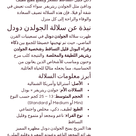

Γ
ذكي قليل التساقط للشعر ويتمتع بطبع لطيف 
ودافئ مثل الجولدن ريتريفر. سواء كنت تعيش في 
شقة أو فيلا، فإن هذه السلالة تضيف السعادة 
والوفاء والراحة إلى كل منزل.
نبذة عن سلالة الجولدن دودل
 في تسعينيات القرن 
الجولدن دودل
ظهرت سلالة 
ذكاء 
الماضي، حيث تم تهجينها خصيصًا للجمع بين 
شخصية الجولدن 
 و
وفراء البودل قليل التساقط
. والنتيجة كلب مرح 
ريتريفر اللطيفة والمخلصة
وحنون ومناسب للأشخاص الذين يعانون من 
الحساسية، مما يجعله مثاليًا للحياة العائلية.
أبرز معلومات السلالة
 أستراليا وأمريكا الشمالية
الأصل:
 جولدن ريتريفر × بودل
السلالات الأم:
 13 – 25 كجم حسب النوع 
الحجم المتوسط:
(Mini أو Medium أو Standard)
 لطيف، ذكي، مخلص واجتماعي
الطبع:
 ناعم ومجعد أو متموج وقليل 
نوع الفراء:
التساقط
هذا المزيج يمنح الجولدن دودل مظهره المميز 
بفرائه المجعد الناعم وعيونه المعبرة وقلبه المليء 