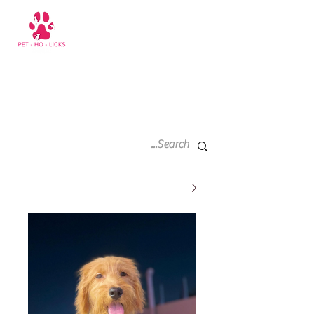
سلة
+971 52 811 1169
التسوق
الخاصة
بي