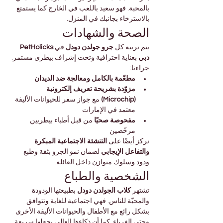
بالمحبة. فهو سعيد باللعب في الخارج كما يستمتع 
بالاسترخاء بجانبك في المنزل.
الصحة والشهادات
يتم تربية كل 
جرو جولدن دودل
 في 
PetHolicks 
دبي
 بعناية احترافية وتحت إشراف بيطري مستمر. 
جراءنا:
مطعّمة بالكامل ومعالجة ضد الديدان
مزوّدة بشريحة تعريف إلكترونية 
(Microchip)
 مع جواز سفر للحيوانات الأليفة 
معتمد في الإمارات
مفحوصة صحيًا
 من قبل أطباء بيطريين 
مرخّصين
نركز أيضًا على 
التنشئة الاجتماعية المبكرة 
والتفاعل الإيجابي
 لضمان نمو الجرو بثقة وطبع 
ودود وسلوك متوازن داخل العائلة.
الشخصية والطباع
تشتهر 
كلاب الجولدن دودل
 بطبيعتها الودودة 
والمحبّة للناس. فهي اجتماعية للغاية وتتوافق 
بشكل رائع مع الأطفال والحيوانات الأليفة الأخرى 
وحتى الغرباء. كما أن ذكاءها العالي يجعلها سريعة 