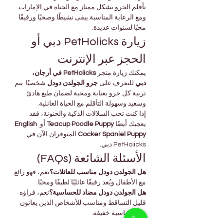
تأقلم الجرو بشكل ممتاز مع الحياة في الإمارات. 
ومع الرعاية المناسبة يبقى نشيطًا وصحيًا ورفيقًا 
محبًا لسنوات عديدة.
زيارة PetHolicks دبي أو 
الحجز عبر الإنترنت
يمكنك زيارة متجر 
PetHolicks في أرجان، 
دبي
 للتعرف على 
جرو الجولدن دودل
 شخصيًا. يتم 
تربية كل جرو بعناية ومحبة لضمان طبع هادئ 
وسعيد وسهولة التأقلم مع الحياة العائلية.
إذا كنت تحب السلالات الذكية والحنونة، فقد 
يعجبك أيضًا 
Teacup Poodle Puppy
 أو 
English 
Cocker Spaniel Puppy
 المتوفران الآن في 
PetHolicks دبي.
الأسئلة الشائعة (FAQs)
هل الجولدن دودل مناسب للعائلات؟
نعم، فهو رائع 
مع الأطفال ويُعد رفيقًا عائليًا لطيفًا ومحبًا.
هل الجولدن دودل مضاد للحساسية؟
نعم، فراؤه 
قليل التساقط ومناسب للأشخاص الذين يعانون 
من حساسية خفيفة.