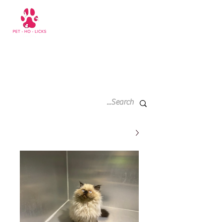
سلة
+971 52 811 1169
التسوق
الخاصة
بي