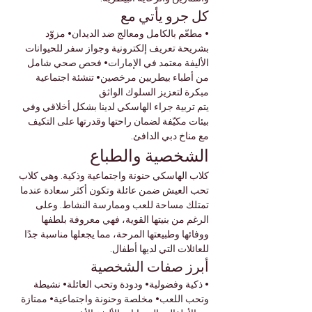
كل جرو يأتي مع
• مطعّم بالكامل ومعالج ضد الديدان• مزوّد 
بشريحة تعريف إلكترونية وجواز سفر للحيوانات 
الأليفة معتمد في الإمارات• فحص صحي شامل 
من أطباء بيطريين مرخصين• تنشئة اجتماعية 
مبكرة لتعزيز السلوك الواثق
يتم تربية جراء الهاسكي لدينا بشكل أخلاقي وفي 
بيئات مكيّفة لضمان راحتها وقدرتها على التكيف 
مع مناخ دبي الدافئ.
الشخصية والطباع
كلاب الهاسكي حنونة واجتماعية وذكية. وهي كلاب 
تحب العيش ضمن عائلة وتكون أكثر سعادة عندما 
تمتلك مساحة للعب وممارسة النشاط. وعلى 
الرغم من بنيتها القوية، فهي معروفة بلطفها 
ووفائها وطبيعتها المرحة، مما يجعلها مناسبة جدًا 
للعائلات التي لديها أطفال.
أبرز صفات الشخصية
• ذكية وفضولية• ودودة وتحب العائلة• نشيطة 
وتحب اللعب• مخلصة وحنونة واجتماعية• ممتازة 