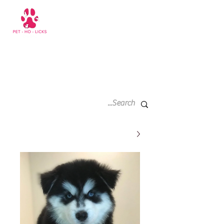
سلة
+971 52 811 1169
التسوق
الخاصة
بي