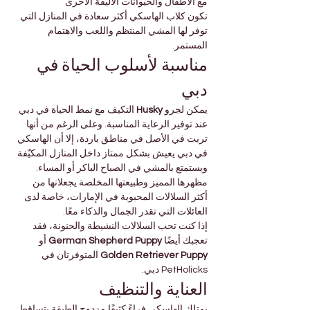
مع الأطفال والحيوانات الأليفة الأخرى
تكون كلاب الهاسكي أكثر سعادة في المنازل التي 
توفر لها المشي المنتظم واللعب والاهتمام 
المستمر.
مناسبة لأسلوب الحياة في 
دبي
يمكن لجرو 
Husky
 التكيف مع نمط الحياة في دبي 
عند توفير الرعاية المناسبة. وعلى الرغم من أنها 
تربت في الأصل في مناطق باردة، إلا أن الهاسكي 
في دبي يعيش بشكل ممتاز داخل المنازل المكيّفة 
ويستمتع بالمشي في الصباح الباكر أو المساء.
مظهرها المميز وطبيعتها المخلصة يجعلانها من 
أكثر السلالات المحبوبة في الإمارات، خاصة لدى 
العائلات التي تقدر الجمال والذكاء معًا.
إذا كنت تحب السلالات النشيطة والحنونة، فقد 
تعجبك أيضًا 
German Shepherd Puppy
 أو 
Golden Retriever Puppy
 المتوفرتان في 
PetHolicks دبي.
العناية والتنظيف
يمتلك الهاسكي فراءً كثيفًا مزدوج الطبقة يتساقط 