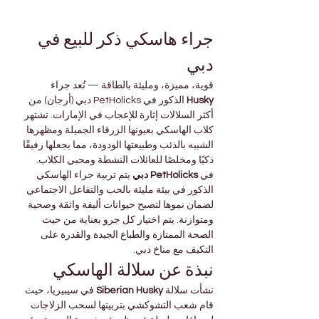
جراء هاسكي ذكر للبيع في 
دبي
قوية، مميزة، ومليئة بالطاقة — تُعد جراء 
Husky
 الذكور في PetHolicks دبي (أرجان) من 
أكثر السلالات إثارة للإعجاب في الإمارات. تشتهر 
كلاب الهاسكي بعيونها الزرقاء الجميلة ومظهرها 
الشبيه بالذئب وطبيعتها الودودة، مما يجعلها رفيقًا 
ذكيًا ومخلصًا للعائلات النشطة ومحبي الكلاب.
في 
PetHolicks دبي
 يتم تربية جراء الهاسكي 
الذكور في بيئة مليئة بالحب والتفاعل الاجتماعي 
لضمان نموها لتصبح حيوانات أليفة واثقة وصحية 
ومتوازنة. يتم اختيار كل جرو بعناية من حيث 
الصحة الممتازة والطباع الجيدة والقدرة على 
التكيف مع مناخ دبي.
نبذة عن سلالة الهاسكي
نشأت سلالة 
Siberian Husky
 في سيبيريا، حيث 
قام شعب التشوكشي بتربيتها لسحب الزلاجات 