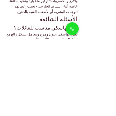
والأرز والخضروات• توفير ماء بارد ونظيف دائمًا، 
خاصة أثناء النشاط الخارجي• تجنب إعطائهم 
الوجبات البشرية أو الأطعمة الغنية بالدهون
الأسئلة الشائعة
هل الهاسكي مناسب للعائلات؟
نعم، الهاسكي حنون ومرح ويتعامل بشكل رائع مع 
الأطفال والحيوانات الأليفة الأخرى.
هل يمكن للهاسكي العيش في 
مناخ دبي؟
نعم، مع الرعاية المناسبة والعيش في بيئة داخلية 
مكيّفة والمشي في الأوقات الباردة.
هل يتساقط شعر الهاسكي كثيرًا؟
نعم، خاصة في مواسم تبديل الفراء، لكن 
التمشيط المنتظم يساعد على التحكم في التساقط.
هل من السهل تدريب الهاسكي؟
هو ذكي لكنه مستقل بعض الشيء، لذا فإن 
التدريب الإيجابي المستمر يعطي أفضل النتائج.
كم يبلغ متوسط عمر الهاسكي؟