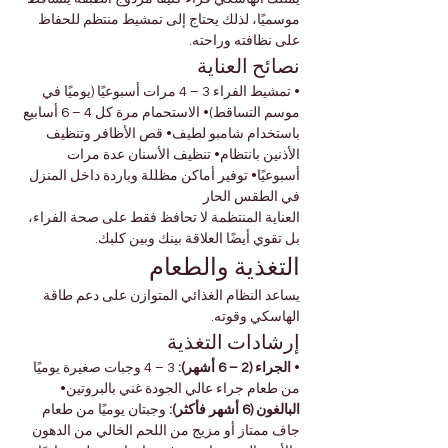
موسميًا، لذلك يحتاج إلى تمشيط منتظم للحفاظ 
على نظافته وراحته.
نصائح العناية
• تمشيط الفراء 3 – 4 مرات أسبوعيًا (يوميًا في 
موسم التساقط)• الاستحمام مرة كل 4 – 6 أسابيع 
باستخدام شامبو لطيف• قص الأظافر وتنظيف 
الأذنين بانتظام• تنظيف الأسنان عدة مرات 
أسبوعيًا• توفير أماكن مظللة وباردة داخل المنزل 
في الطقس الحار
العناية المنتظمة لا تحافظ فقط على صحة الفراء، 
بل تقوي أيضًا العلاقة بينك وبين كلبك.
التغذية والطعام
يساعد النظام الغذائي المتوازن على دعم طاقة 
الهاسكي وقوته.
إرشادات التغذية
• 
الجراء (2 – 6 أشهر):
 3 – 4 وجبات صغيرة يوميًا 
من طعام جراء عالي الجودة غني بالبروتين• 
البالغون (6 أشهر فأكثر):
 وجبتان يوميًا من طعام 
جاف ممتاز أو مزيج من اللحم الخالي من الدهون 