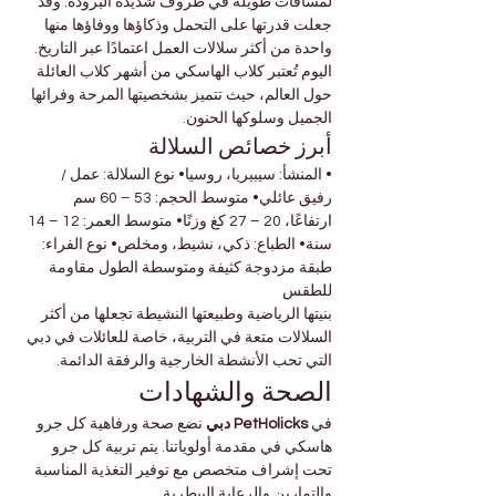

Γ
لمسافات طويلة في ظروف شديدة البرودة. وقد 
جعلت قدرتها على التحمل وذكاؤها ووفاؤها منها 
واحدة من أكثر سلالات العمل اعتمادًا عبر التاريخ.
اليوم تُعتبر كلاب الهاسكي من أشهر كلاب العائلة 
حول العالم، حيث تتميز بشخصيتها المرحة وفرائها 
الجميل وسلوكها الحنون.
أبرز خصائص السلالة
• المنشأ: سيبيريا، روسيا• نوع السلالة: عمل / 
رفيق عائلي• متوسط الحجم: 53 – 60 سم 
ارتفاعًا، 20 – 27 كغ وزنًا• متوسط العمر: 12 – 14 
سنة• الطباع: ذكي، نشيط، ومخلص• نوع الفراء: 
طبقة مزدوجة كثيفة ومتوسطة الطول مقاومة 
للطقس
بنيتها الرياضية وطبيعتها النشيطة تجعلها من أكثر 
السلالات متعة في التربية، خاصة للعائلات في دبي 
التي تحب الأنشطة الخارجية والرفقة الدائمة.
الصحة والشهادات
 نضع صحة ورفاهية كل جرو 
PetHolicks دبي
في 
هاسكي في مقدمة أولوياتنا. يتم تربية كل جرو 
تحت إشراف متخصص مع توفير التغذية المناسبة 
والتمارين والرعاية البيطرية.